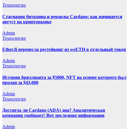
Технологии
Стагнация биткоина и рекорды Cardano: как начинается
август на крипторынке
Admin
Технологии
Ether.fi перенесла рестейкинг из weETH в отдельный токен
Admin
Технологии
История бриллианта за $5000, NFT на основе которого был
продан за $43,000
Admin
Технологии
Достигла ли Cardano (ADA) дна? Аналитическая
компания сообщает! Вот последняя информация
Admin