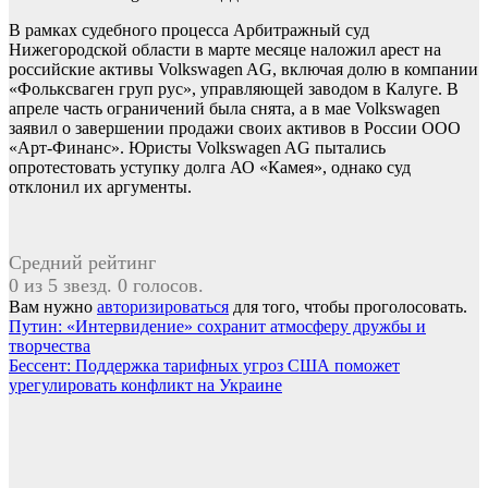
В рамках судебного процесса Арбитражный суд
Нижегородской области в марте месяце наложил арест на
российские активы Volkswagen AG, включая долю в компании
«Фольксваген груп рус», управляющей заводом в Калуге. В
апреле часть ограничений была снята, а в мае Volkswagen
заявил о завершении продажи своих активов в России ООО
«Арт-Финанс». Юристы Volkswagen AG пытались
опротестовать уступку долга АО «Камея», однако суд
отклонил их аргументы.
Средний рейтинг
0 из 5 звезд. 0 голосов.
Вам нужно
авторизироваться
для того, чтобы проголосовать.
Навигация
Путин: «Интервидение» сохранит атмосферу дружбы и
творчества
по
Бессент: Поддержка тарифных угроз США поможет
записям
урегулировать конфликт на Украине