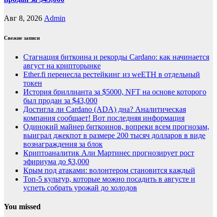
Авг 8, 2026
Admin
Свежие записи
Стагнация биткоина и рекорды Cardano: как начинается
август на крипторынке
Ether.fi перенесла рестейкинг из weETH в отдельный
токен
История бриллианта за $5000, NFT на основе которого
был продан за $43,000
Достигла ли Cardano (ADA) дна? Аналитическая
компания сообщает! Вот последняя информация
Одинокий майнер биткоинов, вопреки всем прогнозам,
выиграл джекпот в размере 200 тысяч долларов в виде
вознаграждения за блок
Криптоаналитик Али Мартинес прогнозирует рост
эфириума до $3,000
Крым под атаками: волонтером становится каждый
Топ-5 культур, которые можно посадить в августе и
успеть собрать урожай до холодов
You missed