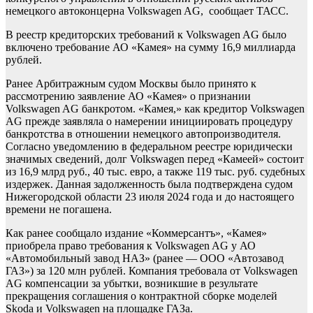
немецкого автоконцерна Volkswagen AG, сообщает ТАСС.
В реестр кредиторских требований к Volkswagen AG было
включено требование АО «Камея» на сумму 16,9 миллиарда
рублей.
Ранее Арбитражным судом Москвы было принято к
рассмотрению заявление АО «Камея» о признании
Volkswagen AG банкротом. «Камея,» как кредитор Volkswagen
AG прежде заявляла о намерении инициировать процедуру
банкротства в отношении немецкого автопроизводителя.
Согласно уведомлению в федеральном реестре юридически
значимых сведений, долг Volkswagen перед «Камеей» состоит
из 16,9 млрд руб., 40 тыс. евро, а также 119 тыс. руб. судебных
издержек. Данная задолженность была подтверждена судом
Нижегородской области 23 июля 2024 года и до настоящего
времени не погашена.
Как ранее сообщало издание «Коммерсантъ», «Камея»
приобрела право требования к Volkswagen AG у АО
«Автомобильный завод НАЗ» (ранее — ООО «Автозавод
ГАЗ») за 120 млн рублей. Компания требовала от Volkswagen
AG компенсации за убытки, возникшие в результате
прекращения соглашения о контрактной сборке моделей
Skoda и Volkswagen на площадке ГАЗа.