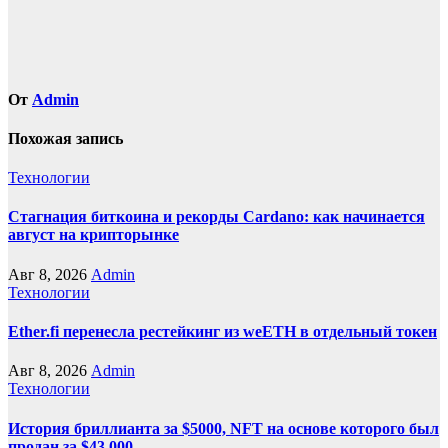
От
Admin
Похожая запись
Технологии
Стагнация биткоина и рекорды Cardano: как начинается
август на крипторынке
Авг 8, 2026
Admin
Технологии
Ether.fi перенесла рестейкинг из weETH в отдельный токен
Авг 8, 2026
Admin
Технологии
История бриллианта за $5000, NFT на основе которого был
продан за $43,000