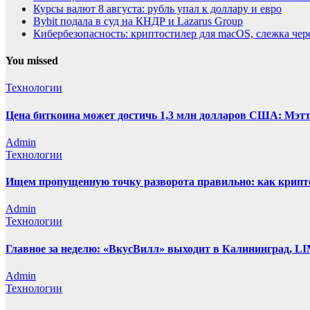
Курсы валют 8 августа: рубль упал к доллару и евро
Bybit подала в суд на КНДР и Lazarus Group
Кибербезопасность: криптостилер для macOS, слежка чере
You missed
Технологии
Цена биткоина может достичь 1,3 млн долларов США: Мэтт 
Admin
Технологии
Ищем пропущенную точку разворота правильно: как крипт
Admin
Технологии
Главное за неделю: «ВкусВилл» выходит в Калининград, L
Admin
Технологии