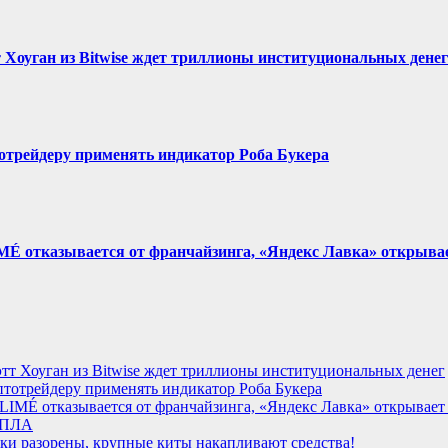
Хоуган из Bitwise ждет триллионы институциональных денег
отрейдеру применять индикатор Роба Букера
IMÉ отказывается от франчайзинга, «Яндекс Лавка» открыва
тт Хоуган из Bitwise ждет триллионы институциональных денег
тотрейдеру применять индикатор Роба Букера
LIMÉ отказывается от франчайзинга, «Яндекс Лавка» открывает
 БПЛА
ьки разорены, крупные киты накапливают средства!