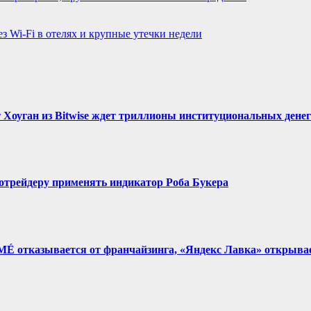
з Wi-Fi в отелях и крупные утечки недели
Хоуган из Bitwise ждет триллионы институциональных денег
отрейдеру применять индикатор Роба Букера
IMÉ отказывается от франчайзинга, «Яндекс Лавка» открыва