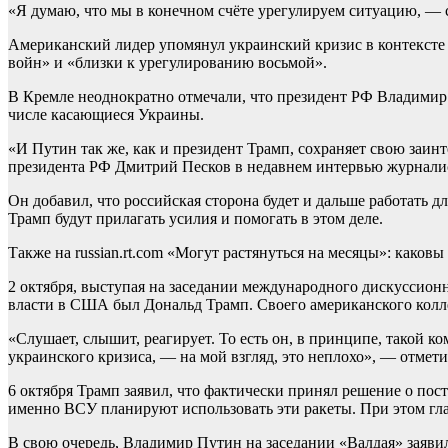
«Я думаю, что мы в конечном счёте урегулируем ситуацию, — 
Американский лидер упомянул украинский кризис в контексте
войн» и «близки к урегулированию восьмой».
В Кремле неоднократно отмечали, что президент РФ Владимир
числе касающиеся Украины.
«И Путин так же, как и президент Трамп, сохраняет свою заин
президента РФ Дмитрий Песков в недавнем интервью журнали
Он добавил, что российская сторона будет и дальше работать 
Трамп будут прилагать усилия и помогать в этом деле.
Также на russian.rt.com «Могут растянуться на месяцы»: како
2 октября, выступая на заседании международного дискуссионн
власти в США был Дональд Трамп. Своего американского колле
«Слушает, слышит, реагирует. То есть он, в принципе, такой 
украинского кризиса, — на мой взгляд, это неплохо», — отмет
6 октября Трамп заявил, что фактически принял решение о пос
именно ВСУ планируют использовать эти ракеты. При этом глав
В свою очередь, Владимир Путин на заседании «Валдая» заявил