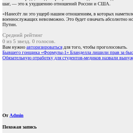
шаг, — это к ухудшению отношений России и США.
«Нанесёт ли это ущерб нашим отношениям, в которых наметился
военнослужащих невозможно. Это будет означать абсолютно н
Путин.
Средний рейтинг
0 из 5 звезд. 0 голосов.
Вам нужно
авторизироваться
для того, чтобы проголосовать.
Навигация
Бывшего гонщика «Формулы-1» Бланделла лишили прав за быс
Обязательную отработку для студентов-медиков назвали выну
по
записям
От
Admin
Похожая запись