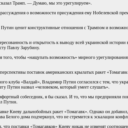
сказал Трамп. — Думаю, мы это урегулируем».
 рассуждения о возможности присуждения ему Нобелевской пре
 Путин ценит конструктивные отношения с Трампом и возможнос
тересованность и открытость к выводу всей украинской истории 
сту Павлу Зарубину.
для того, чтобы «нащупать возможность» мирного урегулировани
вы перспективы поставок американских крылатых ракет «Томагав
ого клуба «Валдай», Владимир Путин согласился с тем, что укр
гу Путин назвал «человеком, который умеет слушать».
комфортный собеседник, я бы сказал. И то, что мы предприняли 
ил Путин.
тавке Киеву дальнобойных ракет «Томагавк». Однако он добавил
а Белого дома подчеркнул, что не стремится к эскалации конфл
, что поставки «Томагавков» Киеву никак не изменят соотношени