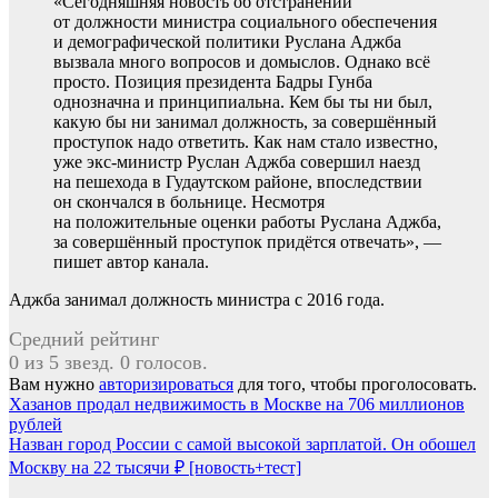
«Сегодняшняя новость об отстранении
от должности министра социального обеспечения
и демографической политики Руслана Аджба
вызвала много вопросов и домыслов. Однако всё
просто. Позиция президента Бадры Гунба
однозначна и принципиальна. Кем бы ты ни был,
какую бы ни занимал должность, за совершённый
проступок надо ответить. Как нам стало известно,
уже экс-министр Руслан Аджба совершил наезд
на пешехода в Гудаутском районе, впоследствии
он скончался в больнице. Несмотря
на положительные оценки работы Руслана Аджба,
за совершённый проступок придётся отвечать», —
пишет автор канала.
Аджба занимал должность министра с 2016 года.
Средний рейтинг
0 из 5 звезд. 0 голосов.
Вам нужно
авторизироваться
для того, чтобы проголосовать.
Навигация
Хазанов продал недвижимость в Москве на 706 миллионов
рублей
по
Назван город России с самой высокой зарплатой. Он обошел
записям
Москву на 22 тысячи ₽ [новость+тест]