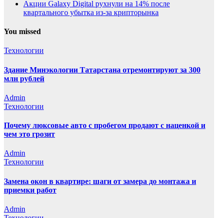
Акции Galaxy Digital рухнули на 14% после
квартального убытка из-за крипторынка
You missed
Технологии
Здание Минэкологии Татарстана отремонтируют за 300
млн рублей
Admin
Технологии
Почему люксовые авто с пробегом продают с наценкой и
чем это грозит
Admin
Технологии
Замена окон в квартире: шаги от замера до монтажа и
приемки работ
Admin
Технологии