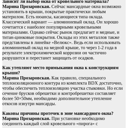
Зависит ли выбор окна от кровельного материала?
Марина Прозаровская.
Сейчас мансардные окна возможно
установить в крыши, покрытые практически любым
материлом. Есть нюансы, касающиеся типа оклада.
Классический вариант — алюминиевый оклад. Он хорошо
сочетается с наиболее популярными кровельными
материалами. Однако сейчас рынок предлагает и медные, и
титан-цинковые покрытия. Оклады из этих металлов также
представлены в линейке «Велюкс». Ведь если использовать
алюминиевый оклад на медной крыше, то через 1-2 года в
результате электрохимической коррозии он частично
разрушится и перестанет защищать от осадков.
Как утепляют место примыкания окна к конструкциям
крыши?
Марина Прозаровская.
Как правило, специального
теплоизоляционного контура из комплекта BDX достаточно,
чтобы обеспечить теплоизоляцию участка стыковки. Но если
сечение брусков обрешетки и контробрешетки составляет
более 50×50мм, необходимо дополнительное утепление
откосов изнутри мансарды.
Каковы причины протечек в зоне мансардного окна?
Марина Прозаровская.
При установке необходимо
соединить каждый слой кровельного «пирога» с