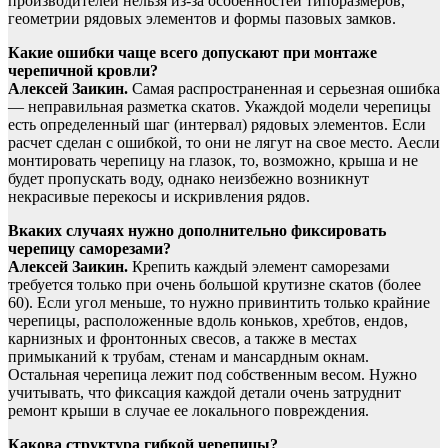
производителей нельзя из-за особенностей типоразмеров,
геометрии рядовых элементов и формы пазовых замков.
Какие ошибки чаще всего допускают при монтаже
черепичной кровли?
Алексей Заикин.
Самая распространенная и серьезная ошибка
— неправильная разметка скатов. Укаждой модели черепицы
есть определенный шаг (интервал) рядовых элементов. Если
расчет сделан с ошибкой, то они не лягут на свое место. Аесли
монтировать черепицу на глазок, то, возможно, крыша и не
будет пропускать воду, однако неизбежно возникнут
некрасивые перекосы и искривления рядов.
Вкаких случаях нужно дополнительно фиксировать
черепицу саморезами?
Алексей Заикин.
Крепить каждый элемент саморезами
требуется только при очень большой крутизне скатов (более
60). Если угол меньше, то нужно привинтить только крайние
черепицы, расположенные вдоль коньков, хребтов, ендов,
карнизных и фронтонных свесов, а также в местах
примыканий к трубам, стенам и мансардным окнам.
Остальная черепица лежит под собственным весом. Нужно
учитывать, что фиксация каждой детали очень затруднит
ремонт крыши в случае ее локального повреждения.
Какова структура гибкой черепицы?