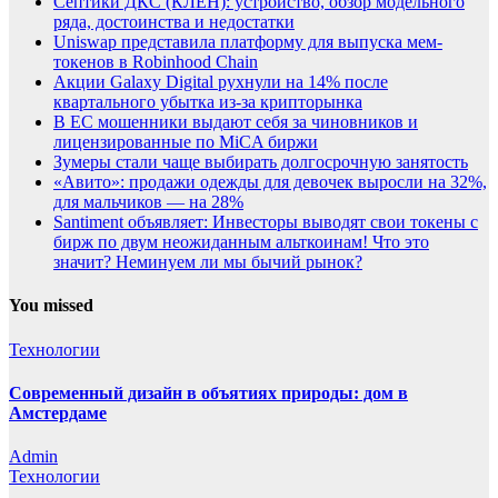
Септики ДКС (КЛЕН): устройство, обзор модельного
ряда, достоинства и недостатки
Uniswap представила платформу для выпуска мем-
токенов в Robinhood Chain
Акции Galaxy Digital рухнули на 14% после
квартального убытка из-за крипторынка
В ЕС мошенники выдают себя за чиновников и
лицензированные по MiCA биржи
Зумеры стали чаще выбирать долгосрочную занятость
«Авито»: продажи одежды для девочек выросли на 32%,
для мальчиков — на 28%
Santiment объявляет: Инвесторы выводят свои токены с
бирж по двум неожиданным альткоинам! Что это
значит? Неминуем ли мы бычий рынок?
You missed
Технологии
Современный дизайн в объятиях природы: дом в
Амстердаме
Admin
Технологии