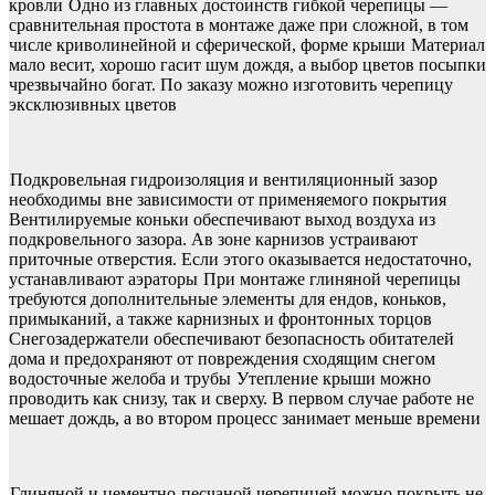
кровли
Одно из главных достоинств гибкой черепицы —
сравнительная простота в монтаже даже при сложной, в том
числе криволинейной и сферической, форме крыши
Материал
мало весит, хорошо гасит шум дождя, а выбор цветов посыпки
чрезвычайно богат. По заказу можно изготовить черепицу
эксклюзивных цветов
Подкровельная гидроизоляция и вентиляционный зазор
необходимы вне зависимости от применяемого покрытия
Вентилируемые коньки обеспечивают выход воздуха из
подкровельного зазора. Ав зоне карнизов устраивают
приточные отверстия. Если этого оказывается недостаточно,
устанавливают аэраторы
При монтаже глиняной черепицы
требуются дополнительные элементы для ендов, коньков,
примыканий, а также карнизных и фронтонных торцов
Снегозадержатели обеспечивают безопасность обитателей
дома и предохраняют от повреждения сходящим снегом
водосточные желоба и трубы
Утепление крыши можно
проводить как снизу, так и сверху. В первом случае работе не
мешает дождь, а во втором процесс занимает меньше времени
Глиняной и цементно-песчаной черепицей можно покрыть не