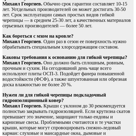
Михаил Георгиев.
Обычно срок гарантии составляет 10-15
лет. Уотдельных производителей он может достигать 30-50
лет. Срок эксплуатации самых простых видов гибкой
черепицы — в среднем 25-30 лет, а качественных материалов
серьезных производителей — более 50 лет.
Как бороться с мхом на кровле?
Михаил Георгиев
. Один раз в сезон ее поверхность нужно
обрабатывать специальным хлорсодержащим составом.
Каковы требования к основанию для гибкой черепицы?
Михаил Георгиев.
Оно должно быть сплошным, ровным,
прочным и сухим. На сегодняшний день чаще всего
используют плиты ОСП-3. Подойдет фанера повышенной
водостойкости (ФСФ), а также шпунтованная или обрезная
доска влажностью не более 20 %.
Нужен ли для гибкой черепицы подкладочный
гидроизоляционный ковер?
Михаил Георгиев.
Крыши с уклоном до 30 рекомендуется
полностью закрывать гидроизоляцией. Если крутизна скатов
превышает это значение, защищают только ендовы и
карнизные свесы. Проблемными считаются и те участки
крыши, которые могут спровоцировать снежно-ледовый
карман: слуховые и мансардные окна, дымовые и