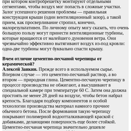
при котором контробрешетку монтируют отдельными
сегментами, чтобы воздух мог попасть в сложные участки.
Залог успешного решения проблемы — правильная
конструкция крыши (один вентиляционный зазор), а такой
прием, как просверливание стропил, конечно,
малорезультативен. По личному опыту могу сказать, что очень
большую пользу могут принести вентиляционные турбины,
которые вращаются от малейшего дуновения ветра. Они
чрезвычайно эффективно вытягивают воздух из-под кровли:
одна-две турбины могут буквально спасти крышу.
Вчем отличие цементно-песчаной черепицы от
керамической?
Алексей Заикин.
Прежде всего в используемом сырье.
Впервом случае — это цементно-песчаный раствор, а во
втором — природная глина. Цементно-песчаную черепицу в
процессе производства не обжигают, а высушивают в
специальной камере при температуре 60 С. Затем она должна
простоять не менее 28 дней на воздухе, чтобы бетон набрал
крепость. Благодаря подбору компонентов и особой
технологии производства материал намного прочнее
обычного бетона. После формования такую черепицу
покрывают полимерной водоотталкивающей краской с
добавками, делающими поверхность еще более стойкой.
Цементно-песчаная черепица значительно дешевле