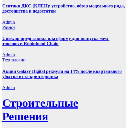
Септики ДКС (КЛЕН): устройство, обзор модельного ряда,
достоинства и недостатки
Admin
Разное
Uniswap представила платформу для выпуска мем-
токенов в Robinhood Chain
Admin
Технологии
Акции Galaxy Digital рухнули на 14% после квартального
убытка из-за крипторынка
Admin
Строительные
Решения