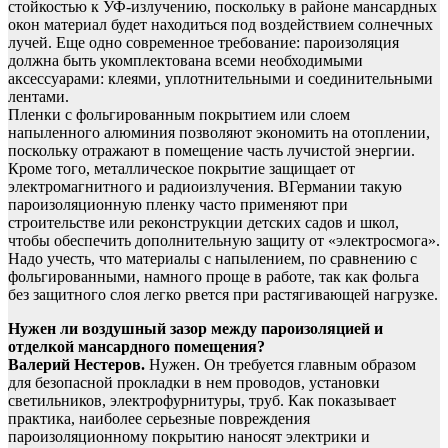
стойкостью к УФ-излучению, поскольку в районе мансардных
окон материал будет находиться под воздействием солнечных
лучей. Еще одно современное требование: пароизоляция
должна быть укомплектована всеми необходимыми
аксессуарами: клеями, уплотнительными и соединительными
лентами.
Пленки с фольгированным покрытием или слоем
напыленного алюминия позволяют экономить на отоплении,
поскольку отражают в помещение часть лучистой энергии.
Кроме того, металлическое покрытие защищает от
электромагнитного и радиоизлучения. ВГермании такую
пароизоляционную пленку часто применяют при
строительстве или реконструкции детских садов и школ,
чтобы обеспечить дополнительную защиту от «электросмога».
Надо учесть, что материалы с напылением, по сравнению с
фольгированными, намного проще в работе, так как фольга
без защитного слоя легко рвется при растягивающей нагрузке.
Нужен ли воздушный зазор между пароизоляцией и
отделкой мансардного помещения?
Валерий Нестеров.
Нужен. Он требуется главным образом
для безопасной прокладки в нем проводов, установки
светильников, электрофурнитуры, труб. Как показывает
практика, наиболее серьезные повреждения
пароизоляционному покрытию наносят электрики и