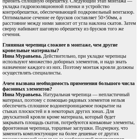
прибить сплошную обрешетку. Следующий этап монтажа —
укладка гидроизоляционной пленки и устройство
контробрешетки, обеспечивающей подкровельный вентзазор.
Оптимальное сечение ее брусков составляет 50×50мм, а
расстояние между ними зависит от угла наклона скатов. Затем
сверху набивают шаговую обрешетку из брусков того же
сечения.
Гляняная черепица сложнее в монтаже, чем другие
кровельные материалы?
Инна Муравьева.
Действительно, при укладке черепицы
используют множество доборных элементов, и надо знать
назначение каждого из них. Поэтому монтаж кровли должны
осуществлять специалисты.
Ачем вызвана необходимость применения большого числа
фасонных элементов?
Инна Муравьева.
Натуральная черепица — непластичный
материал, поэтому с помощью рядовых элементов нельзя
обеспечить сплошное водонепроницаемое покрытие на
стыках плоскостей и в некоторых других зонах. Для
двухскатной кровли кроме материала, который будет
закрывать площадь скатов, потребуются коньковые элементы,
фронтонная черепица, торцевые заглушки. Подчеркну, что
заменить комплектующие на более дешевые от других