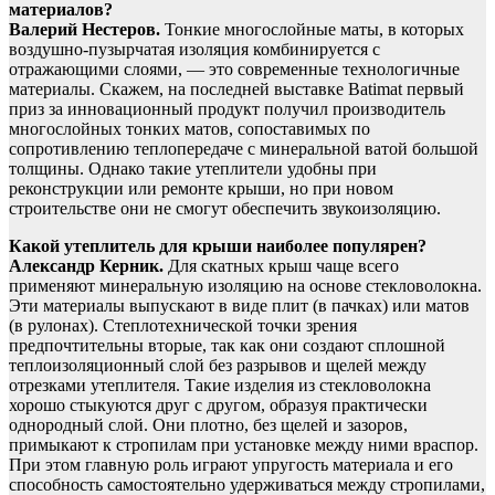
материалов?
Валерий Нестеров.
Тонкие многослойные маты, в которых
воздушно-пузырчатая изоляция комбинируется с
отражающими слоями, — это современные технологичные
материалы. Скажем, на последней выставке Batimat первый
приз за инновационный продукт получил производитель
многослойных тонких матов, сопоставимых по
сопротивлению теплопередаче с минеральной ватой большой
толщины. Однако такие утеплители удобны при
реконструкции или ремонте крыши, но при новом
строительстве они не смогут обеспечить звукоизоляцию.
Какой утеплитель для крыши наиболее популярен?
Александр Керник.
Для скатных крыш чаще всего
применяют минеральную изоляцию на основе стекловолокна.
Эти материалы выпускают в виде плит (в пачках) или матов
(в рулонах). Степлотехнической точки зрения
предпочтительны вторые, так как они создают сплошной
теплоизоляционный слой без разрывов и щелей между
отрезками утеплителя. Такие изделия из стекловолокна
хорошо стыкуются друг с другом, образуя практически
однородный слой. Они плотно, без щелей и зазоров,
примыкают к стропилам при установке между ними враспор.
При этом главную роль играют упругость материала и его
способность самостоятельно удерживаться между стропилами,