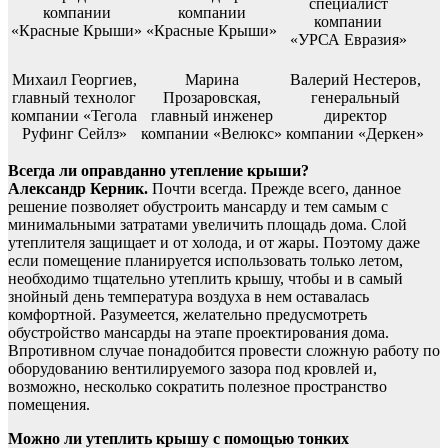
специалист
компании
компании
компании
«Красные Крыши»
«Красные Крыши»
«УРСА Евразия»
Михаил Георгиев,
Марина
Валерий Нестеров,
главный технолог
Прозаровская,
генеральный
компании «Тегола
главный инженер
директор
Руфинг Сейлз»
компании «Велюкс»
компании «Деркен»
Всегда ли оправданно утепление крыши?
Александр Керник.
Почти всегда. Прежде всего, данное
решение позволяет обустроить мансарду и тем самым с
минимальными затратами увеличить площадь дома. Слой
утеплителя защищает и от холода, и от жары. Поэтому даже
если помещение планируется использовать только летом,
необходимо тщательно утеплить крышу, чтобы и в самый
знойный день температура воздуха в нем оставалась
комфортной. Разумеется, желательно предусмотреть
обустройство мансарды на этапе проектирования дома.
Впротивном случае понадобится провести сложную работу по
оборудованию вентилируемого зазора под кровлей и,
возможно, несколько сократить полезное пространство
помещения.
Можно ли утеплить крышу с помощью тонких