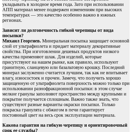
укладывать в холодное время года. Зато при использовании
АПП материал менее подвержен изменениям при высоких
температурах — это качество особенно важно в южных
регионах.
Зависит ли долговечность гибкой черепицы от вида
посыпки?
Михаил Георгиев.
Минеральная посыпка защищает основной
слой от ультрафиолета и придает материалу декоративные
свойства. При изготовлении дешевых продуктов низкого
качества применяют шлак. Для изделий, которые
присутствуют на нашем рынке, как правило, используют
гранитную, сланцевую или базальтовую крошку. Последний
минерал заслуженно считается лучшим, так как не впитывает
влагу, износостоек и прочен. Замечу, что получить хорошо
защищенную от ультрафиолета поверхность можно только при
использовании разнофракционной посыпки: в этом случае
мелкие гранулы заполняют пространство между крупными и
покрытие получается сплошным. Важно также знать, что
существуют разные варианты окраски посыпки. Только
покраска гранулята с обжигом в печи гарантирует
постоянный цвет на весь срок эксплуатации материала.
Какова гарантия на гибкую черепицу и ориентировочный
срок ее службы?