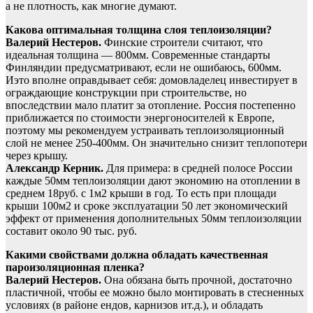
а не плотность, как многие думают.
Какова оптимальная толщина слоя теплоизоляции?
Валерий Нестеров.
Финские строители считают, что
идеальная толщина — 800мм. Современные стандарты
Финляндии предусматривают, если не ошибаюсь, 600мм.
Иэто вполне оправдывает себя: домовладелец инвестирует в
ограждающие конструкции при строительстве, но
впоследствии мало платит за отопление. Россия постепенно
приближается по стоимости энергоносителей к Европе,
поэтому мы рекомендуем устраивать теплоизоляционный
слой не менее 250-400мм. Он значительно снизит теплопотери
через крышу.
Александр Керник.
Для примера: в средней полосе России
каждые 50мм теплоизоляции дают экономию на отоплении в
среднем 18руб. с 1м2 крыши в год. То есть при площади
крыши 100м2 и сроке эксплуатации 50 лет экономический
эффект от применения дополнительных 50мм теплоизоляции
составит около 90 тыс. руб.
Какими свойствами должна обладать качественная
пароизоляционная пленка?
Валерий Нестеров.
Она обязана быть прочной, достаточно
пластичной, чтобы ее можно было монтировать в стесненных
условиях (в районе ендов, карнизов ит.д.), и обладать