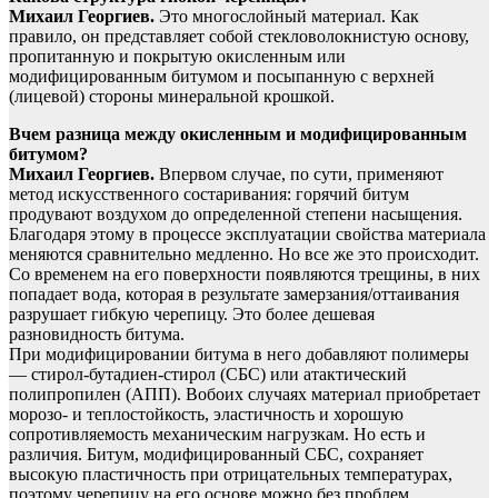
Михаил Георгиев.
Это многослойный материал. Как
правило, он представляет собой стекловолокнистую основу,
пропитанную и покрытую окисленным или
модифицированным битумом и посыпанную с верхней
(лицевой) стороны минеральной крошкой.
Вчем разница между окисленным и модифицированным
битумом?
Михаил Георгиев.
Впервом случае, по сути, применяют
метод искусственного состаривания: горячий битум
продувают воздухом до определенной степени насыщения.
Благодаря этому в процессе эксплуатации свойства материала
меняются сравнительно медленно. Но все же это происходит.
Со временем на его поверхности появляются трещины, в них
попадает вода, которая в результате замерзания/оттаивания
разрушает гибкую черепицу. Это более дешевая
разновидность битума.
При модифицировании битума в него добавляют полимеры
— стирол-бутадиен-стирол (СБС) или атактический
полипропилен (АПП). Вобоих случаях материал приобретает
морозо- и теплостойкость, эластичность и хорошую
сопротивляемость механическим нагрузкам. Но есть и
различия. Битум, модифицированный СБС, сохраняет
высокую пластичность при отрицательных температурах,
поэтому черепицу на его основе можно без проблем