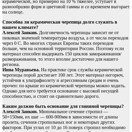
керамической, но примерно на 10 % тяжелее, уступает в
разнообразии форм и цветовой гаммы и со временем выгорает
на солнце.
Способна ли керамическая черепица долго служить в
нашем климате?
Алексей Заикин.
Долговечность черепицы зависит не от
пиковых значений температуры воздуха, а от числа переходов
через 0 С. Во многих странах Европы таких переходов
больше, чем на основной территории России. Поэтому если
материал способен выдержать 150 циклов замораживания/
размораживания, то этого вполне достаточно для нашего
региона.
Инна Муравьева.
На практике срок службы керамической
черепицы порой достигает 100 лет. Этот материал негорюч,
устойчив к ультрафиолету и агрессивным средам и очень
прочен: по крыше из керамической черепицы можно ходить.
Однако для него требуется основание с высокой несущей
способностью, и стоит он сравнительно дорого.
Каким должно быть основание для глиняной черепицы?
Алексей Заикин.
Минимальное сечение стропил —
50×150мм, их шаг — 600-900мм в зависимости от длины
пролета, сечения стропильных ног и некоторых других
факторов. При углах от 10 до 16 поверх стропил необходимо