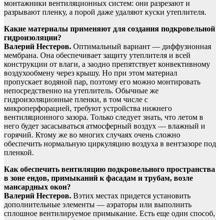
монтажники вентиляционных систем: они разрезают и
разрывают пленку, а порой даже удаляют куски утеплителя.
Какие материалы применяют для создания подкровельной
гидроизоляции?
Валерий Нестеров.
Оптимальный вариант — диффузионная
мембрана. Она обеспечивает защиту утеплителя и всей
конструкции от влаги, а заодно препятствует конвективному
воздухообмену через крышу. Но при этом материал
пропускает водяной пар, поэтому его можно монтировать
непосредственно на утеплитель. Обычные же
гидроизоляционные пленки, в том числе с
микроперфорацией, требуют устройства нижнего
вентиляционного зазора. Только следует знать, что летом в
него будет засасываться атмосферный воздух — влажный и
горячий. Ктому же во многих случаях очень сложно
обеспечить нормальную циркуляцию воздуха в вентзазоре под
пленкой.
Как обеспечить вентиляцию подкровельного пространства
в зоне ендов, примыканий к фасадам и трубам, возле
мансардных окон?
Валерий Нестеров.
Вэтих местах придется установить
дополнительные элементы — аэраторы или выполнить
сплошное вентилируемое примыкание. Есть еще один способ,