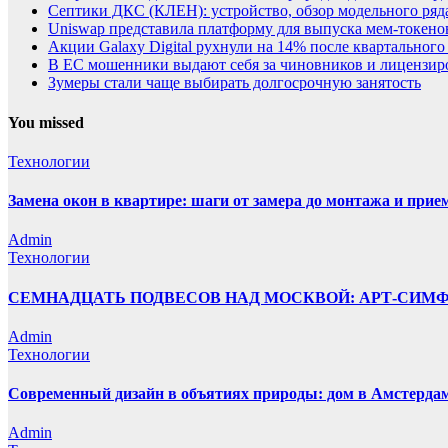
Септики ДКС (КЛЕН): устройство, обзор модельного ряда
Uniswap представила платформу для выпуска мем-токенов
Акции Galaxy Digital рухнули на 14% после квартального
В ЕС мошенники выдают себя за чиновников и лицензи
Зумеры стали чаще выбирать долгосрочную занятость
You missed
Технологии
Замена окон в квартире: шаги от замера до монтажа и прие
Admin
Технологии
СЕМНАДЦАТЬ ПОДВЕСОВ НАД МОСКВОЙ: АРТ-СИМ
Admin
Технологии
Современный дизайн в объятиях природы: дом в Амстерда
Admin