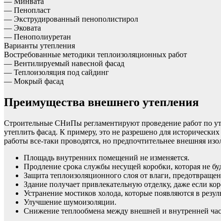
— Минвата
— Пенопласт
— Экструдированный пенополистирол
— Эковата
— Пенополиуретан
Варианты утепления
Востребованные методики теплоизоляционных работ
— Вентилируемый навесной фасад
— Теплоизоляция под сайдинг
— Мокрый фасад
Преимущества внешнего утепления
Строительные СНиПы регламентируют проведение работ по утеп
утеплить фасад. К примеру, это не разрешено для исторически
работы все-таки проводятся, но предпочтительнее внешняя из
Площадь внутренних помещений не изменяется.
Продление срока службы несущей коробки, которая не б
Защита теплоизоляционного слоя от влаги, предотвращен
Здание получает привлекательную отделку, даже если ко
Устранение мостиков холода, которые появляются в резу
Улучшение шумоизоляции.
Снижение теплообмена между внешней и внутренней час