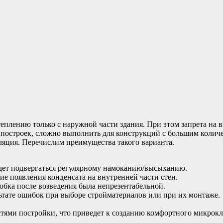
лению только с наружной части здания. При этом запрета на вн
х построек, сложно выполнить для конструкций с большим колич
оляция. Перечислим преимущества такого варианта.
удет подвергаться регулярному намоканию/высыханию.
ие появления конденсата на внутренней части стен.
робка после возведения была непрезентабельной.
льтате ошибок при выборе стройматериалов или при их монтаже.
тями постройки, что приведет к созданию комфортного микрокл