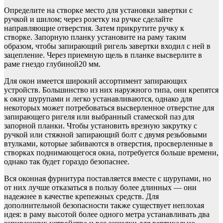
Определите на створке место для установки завертки с
ручкой и шилом; через розетку на ручке сделайте
направляющие отверстия. Затем прикрутите ручку к
створке. Запорную планку установите на раму таким
образом, чтобы запирающий ригель завертки входил с ней в
зацепление. Через приемную щель в планке высверлите в
раме гнездо глубиной20 мм.
Для окон имеется широкий ассортимент запирающих
устройств. Большинство из них наружного типа, они крепятся
к окну шурупами и легко устанавливаются, однако для
некоторых может потребоваться высверленное отверстие для
запирающего ригеля или выбранный стамеской паз для
запорной планки. Чтобы установить врезную закрутку с
ручкой или стяжной запирающий болт с двумя резьбовыми
втулками, которые забиваются в отверстия, просверленные в
створках поднимающегося окна, потребуется больше времени,
однако так будет гораздо безопаснее.
Вся оконная фурнитура поставляется вместе с шурупами, но
от них лучше отказаться в пользу более длинных — они
надежнее в качестве крепежных средств. Для
дополнительной безопасности также существует неплохая
идея: в раму высотой более одного метра устанавливать два