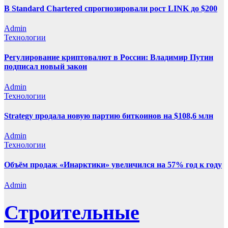
В Standard Chartered спрогнозировали рост LINK до $200
Admin
Технологии
Регулирование криптовалют в России: Владимир Путин
подписал новый закон
Admin
Технологии
Strategy продала новую партию биткоинов на $108,6 млн
Admin
Технологии
Объём продаж «Инарктики» увеличился на 57% год к году
Admin
Строительные