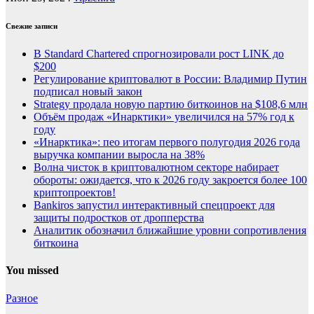
Свежие записи
В Standard Chartered спрогнозировали рост LINK до
$200
Регулирование криптовалют в России: Владимир Путин
подписал новый закон
Strategy продала новую партию биткоинов на $108,6 млн
Объём продаж «Инарктики» увеличился на 57% год к
году
«Инарктика»: пео итогам первого полугодия 2026 года
выручка компании выросла на 38%
Волна чисток в криптовалютном секторе набирает
обороты: ожидается, что к 2026 году закроется более 100
криптопроектов!
Bankiros запустил интерактивный спецпроект для
защиты подростков от дропперства
Аналитик обозначил ближайшие уровни сопротивления
биткоина
You missed
Разное