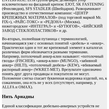
исключительно на фасадный крепеж: EJOT, SK FASTENING
(Финляндия), SFS STADLER (Швейцария). Разворачивают
производство и отечественные компании: «ЦЕНТР
КРЕПЕЖНЫХ МАТЕРИАЛОВ» (под торговой маркой Mr.
FIX»), «РАЙС-ТОКС» и «РЕДОНА» (Москва),
нижегородские «ИНТЕГРАЛ» и «БУТЮГОВ», «БИЙСКИЙ
ЗАВОД СТЕКЛОПЛАСТИКОВ» и др.
Во-вторых, полнейшая путаница с терминологией,
начинающаяся уже с основных понятий «дюбель» и «анкер».
Практически один и тот же крепежный элемент в каталогах
различных фирм обозначается разными терминами.
Например, потолочный анкер-клин называют: «потолочный
гвоздь» (FISCHER), «анкер-клин» (MUNGO), «забивной
анкер» (HILTI), «потолочный дюбель» (KEW), «вбиваемый
распорный анкер» (WKRET-MET). Врезультате однозначно
понять друг друга продавцы и покупатели не могут.
Положение слегка спасает буквенная кодировка изделий, но, к
сожалению, она есть не у всех (отсутствует, например, у
ALLFA и OMAX).
Нить Ариадны
Единой классификации дюбельно-анкерных устройств не