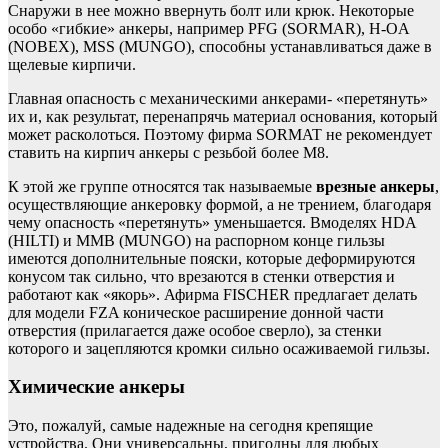
Снаружи в нее можно ввернуть болт или крюк. Некоторые
особо «гибкие» анкеры, например PFG (SORMAR), H-OA
(NOBEX), MSS (MUNGO), способны устанавливаться даже в
щелевые кирпичи.
Главная опасность с механическими анкерами- «перетянуть»
их и, как результат, перенапрячь материал основания, который
может расколоться. Поэтому фирма SORMAT не рекомендует
ставить на кирпич анкеры с резьбой более М8.
К этой же группе относятся так называемые
врезные анкеры
,
осуществляющие анкеровку формой, а не трением, благодаря
чему опасность «перетянуть» уменьшается. Вмоделях HDA
(HILTI) и MMB (MUNGO) на распорном конце гильзы
имеются дополнительные пояски, которые деформируются
конусом так сильно, что врезаются в стенки отверстия и
работают как «якорь». Афирма FISCHER предлагает делать
для модели FZA коническое расширение донной части
отверстия (прилагается даже особое сверло), за стенки
которого и зацепляются кромки сильно осаживаемой гильзы.
Химические анкеры
Это, пожалуй, самые надежные на сегодня крепящие
устройства. Они универсальны, пригодны для любых