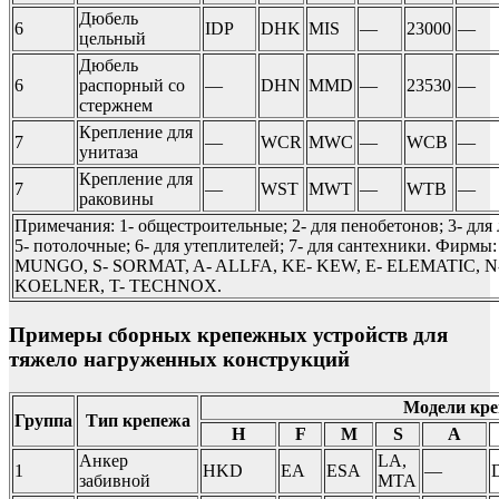
Дюбель
6
IDP
DHK
MIS
—
23000
—
цельный
Дюбель
6
распорный со
—
DHN
MMD
—
23530
—
стержнем
Крепление для
7
—
WCR
MWC
—
WCB
—
унитаза
Крепление для
7
—
WST
MWT
—
WTB
—
раковины
Примечания: 1- общестроительные; 2- для пенобетонов; 3- для
5- потолочные; 6- для утеплителей; 7- для сантехники. Фирмы:
MUNGO, S- SORMAT, A- ALLFA, KE- KEW, E- ELEMATIC, 
KOELNER, T- TECHNOX.
Примеры сборных крепежных устройств для
тяжело нагруженных конструкций
Модели кре
Группа
Тип крепежа
H
F
M
S
A
Анкер
LA,
1
HKD
EA
ESA
—
забивной
MTA