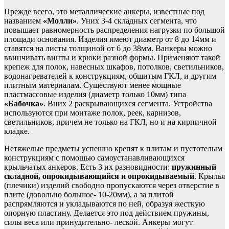
Прежде всего, это металлические анкеры, известные под
названием
«Молли»
. Уних 3-4 складных сегмента, что
повышает равномерность распределения нагрузки по большой
площади основания. Изделия имеют диаметр от 8 до 14мм и
ставятся на листы толщиной от 6 до 38мм. Ванкеры можно
ввинчивать винты и крюки разной формы. Применяют такой
крепеж для полок, навесных шкафов, потолков, светильников,
водонагревателей к конструкциям, обшитым ГКЛ, и другим
плитным материалам. Существуют менее мощные
пластмассовые изделия (диаметр только 10мм) типа
«Бабочка»
. Вних 2 раскрывающихся сегмента. Устройства
используются при монтаже полок, реек, карнизов,
светильников, причем не только на ГКЛ, но и на кирпичной
кладке.
Нетяжелые предметы успешно крепят к плитам и пустотелым
конструкциям с помощью самоустанавливающихся
крыльчатых анкеров. Есть 3 их разновидности:
пружинный
складной, опрокидывающийся и опрокидываемый
. Крылья
(плечики) изделий свободно пропускаются через отверстие в
плите (довольно большое- 10-20мм), а за плитой
распрямляются и укладываются по ней, образуя жесткую
опорную пластину. Делается это под действием пружины,
силы веса или принудительно- леской. Анкеры могут