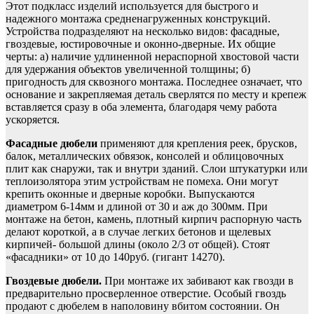
Этот подкласс изделий используется для быстрого и
надежного монтажа средненагруженных конструкций.
Устройства подразделяют на несколько видов: фасадные,
гвоздевые, юстировочные и оконно-дверные. Их общие
черты: а) наличие удлиненной нераспорной хвостовой части
для удержания объектов увеличенной толщины; б)
пригодность для сквозного монтажа. Последнее означает, что
основание и закрепляемая деталь сверлятся по месту и крепеж
вставляется сразу в оба элемента, благодаря чему работа
ускоряется.
Фасадные дюбели
применяют для крепления реек, брусков,
балок, металлических обвязок, консолей и облицовочных
плит как снаружи, так и внутри зданий. Слои штукатурки или
теплоизолятора этим устройствам не помеха. Они могут
крепить оконные и дверные коробки. Выпускаются
диаметром 6-14мм и длиной от 30 и аж до 300мм. При
монтаже на бетон, камень, плотный кирпич распорную часть
делают короткой, а в случае легких бетонов и щелевых
кирпичей- большой длины (около 2/3 от общей). Стоят
«фасадники» от 10 до 140руб. (гигант 14270).
Гвоздевые дюбели.
При монтаже их забивают как гвозди в
предварительно просверленное отверстие. Особый гвоздь
продают с дюбелем в наполовину вбитом состоянии. Он