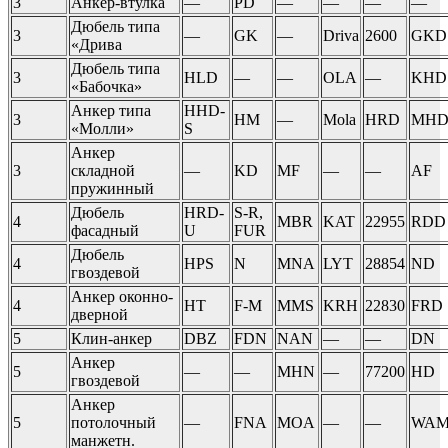
3
Анкер-втулка
—
PD
—
—
—
—
Дюбель типа
3
—
GK
—
Driva
2600
GKD
«Дрива
Дюбель типа
3
HLD
—
—
OLA
—
KHD
«Бабочка»
Анкер типа
HHD-
3
HM
—
Mola
HRD
MH
«Молли»
S
Анкер
3
складной
—
KD
MF
—
—
AF
пружинный
Дюбель
HRD-
S-R,
4
MBR
KAT
22955
RDD
фасадный
U
FUR
Дюбель
4
HPS
N
MNA
LYT
28854
ND
гвоздевой
Анкер оконно-
4
HT
F-M
MMS
KRH
22830
FRD
дверной
5
Клин-анкер
DBZ
FDN
NAN
—
—
DN
Анкер
5
—
—
MHN
—
77200
HD
гвоздевой
Анкер
5
потолочный
—
FNA
MOA
—
—
WA
манжетн.