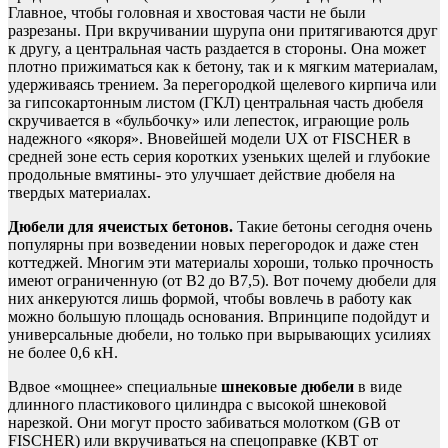
Главное, чтобы головная и хвостовая части не были
разрезаны. При вкручивании шурупа они притягиваются друг
к другу, а центральная часть раздается в стороны. Она может
плотно прижиматься как к бетону, так и к мягким материалам,
удерживаясь трением. За перегородкой щелевого кирпича или
за гипсокартонным листом (ГКЛ) центральная часть дюбеля
скручивается в «бульбочку» или лепесток, играющие роль
надежного «якоря». Вновейшей модели UX от FISCHER в
средней зоне есть серия коротких узеньких щелей и глубокие
продольные вмятины- это улучшает действие дюбеля на
твердых материалах.
Дюбели для ячеистых бетонов.
Такие бетоны сегодня очень
популярны при возведении новых перегородок и даже стен
коттеджей. Многим эти материалы хороши, только прочность
имеют ограниченную (от В2 до В7,5). Вот почему дюбели для
них анкеруются лишь формой, чтобы вовлечь в работу как
можно большую площадь основания. Впринципе подойдут и
универсальные дюбели, но только при вырывающих усилиях
не более 0,6 кН.
Вдвое «мощнее» специальные
шнековые дюбели
в виде
длинного пластикового цилиндра с высокой шнековой
нарезкой. Они могут просто забиваться молотком (GB от
FISCHER) или вкручиваться на спецоправке (KBT от