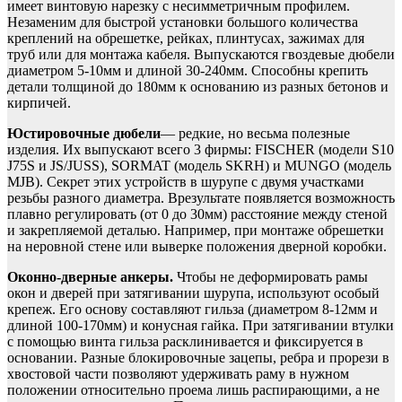
имеет винтовую нарезку с несимметричным профилем.
Незаменим для быстрой установки большого количества
креплений на обрешетке, рейках, плинтусах, зажимах для
труб или для монтажа кабеля. Выпускаются гвоздевые дюбели
диаметром 5-10мм и длиной 30-240мм. Способны крепить
детали толщиной до 180мм к основанию из разных бетонов и
кирпичей.
Юстировочные дюбели
— редкие, но весьма полезные
изделия. Их выпускают всего 3 фирмы: FISCHER (модели S10
J75S и JS/JUSS), SORMAT (модель SKRH) и MUNGO (модель
MJB). Секрет этих устройств в шурупе с двумя участками
резьбы разного диаметра. Врезультате появляется возможность
плавно регулировать (от 0 до 30мм) расстояние между стеной
и закрепляемой деталью. Например, при монтаже обрешетки
на неровной стене или выверке положения дверной коробки.
Оконно-дверные анкеры.
Чтобы не деформировать рамы
окон и дверей при затягивании шурупа, используют особый
крепеж. Его основу составляют гильза (диаметром 8-12мм и
длиной 100-170мм) и конусная гайка. При затягивании втулки
с помощью винта гильза расклинивается и фиксируется в
основании. Разные блокировочные зацепы, ребра и прорези в
хвостовой части позволяют удерживать раму в нужном
положении относительно проема лишь распирающими, а не