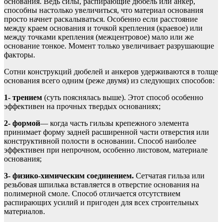
основания. Ведь силы, распирающие дюбель или анкер,
способны настолько увеличиться, что материал основания
просто начнет раскалываться. Особенно если расстояние
между краем основания и точкой крепления (краевое) или
между точками крепления (межцентровое) мало или же
основание тонкое. Момент только увеличивает разрушающие
факторы.
Сотни конструкций дюбелей и анкеров удерживаются в толще
основания всего одним (реже двумя) из следующих способов:
1- трением
(суть пояснялась выше). Этот способ особенно
эффективен на прочных твердых основаниях;
2- формой
— когда часть гильзы крепежного элемента
принимает форму задней расширенной части отверстия или
конструктивной полости в основании. Способ наиболее
эффективен при непрочном, особенно листовом, материале
основания;
3- физико-химическим соединением.
Сетчатая гильза или
резьбовая шпилька вставляется в отверстие основания на
полимерной смоле. Способ отличается отсутствием
распирающих усилий и пригоден для всех строительных
материалов.