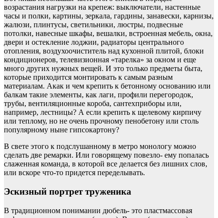
возрастания нагрузки на крепеж: выключатели, настенные
часы и полки, картины, зеркала, гардины, занавески, карнизы,
жалюзи, плинтусы, светильники, люстры, подвесные
потолки, навесные шкафы, вешалки, встроенная мебель, окна,
двери и остекление лоджии, радиаторы центрального
отопления, воздухоочиститель над кухонной плитой, блоки
кондиционеров, телевизионная «тарелка» за окном и еще
много других нужных вещей. И это только предметы быта,
которые приходится монтировать к самым разным
материалам. Акак и чем крепить к бетонному основанию или
балкам такие элементы, как лаги, профили перегородок,
трубы, вентиляционные короба, сантехприборы или,
например, лестницы? А если крепить к щелевому кирпичу
или теплому, но не очень прочному пенобетону или столь
популярному ныне гипсокартону?
В свете этого к подслушанному в метро монологу можно
сделать две ремарки. Или говорящему повезло- ему попалась
слаженная команда, в которой все делается без лишних слов,
или вскоре что-то придется переделывать.
Эскизный портрет труженика
В традиционном понимании дюбель- это пластмассовая