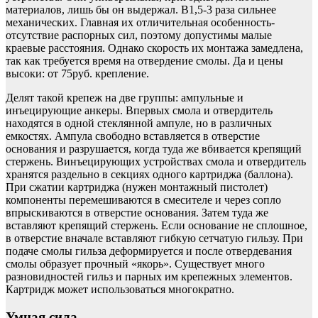
материалов, лишь бы он выдержал. В1,5-3 раза сильнее
механических. Главная их отличительная особенность-
отсутствие распорных сил, поэтому допустимы малые
краевые расстояния. Однако скорость их монтажа замедлена,
так как требуется время на отвердение смолы. Да и цены
высоки: от 75руб. крепление.
Делят такой крепеж на две группы: ампульные и
инъецирующие анкеры. Впервых смола и отвердитель
находятся в одной стеклянной ампуле, но в различных
емкостях. Ампула свободно вставляется в отверстие
основания и разрушается, когда туда же вбивается крепящий
стержень. Винъецирующих устройствах смола и отвердитель
хранятся раздельно в секциях одного картриджа (баллона).
При сжатии картриджа (нужен монтажный пистолет)
компоненты перемешиваются в смесителе и через сопло
впрыскиваются в отверстие основания. Затем туда же
вставляют крепящий стержень. Если основание не сплошное,
в отверстие вначале вставляют гибкую сетчатую гильзу. При
подаче смолы гильза деформируется и после отвердевания
смолы образует прочный «якорь». Существует много
разновидностей гильз и парных им крепежных элементов.
Картридж может использоваться многократно.
Умная сила