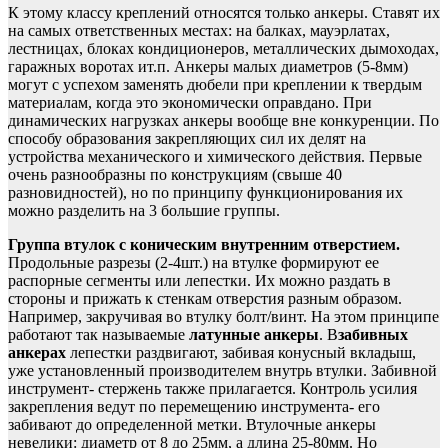
К этому классу креплений относятся только анкеры. Ставят их
на самых ответственных местах: на балках, мауэрлатах,
лестницах, блоках кондиционеров, металлических дымоходах,
гаражных воротах ит.п. Анкеры малых диаметров (5-8мм)
могут с успехом заменять дюбели при креплении к твердым
материалам, когда это экономически оправдано. При
динамических нагрузках анкеры вообще вне конкуренции. По
способу образования закрепляющих сил их делят на
устройства механического и химического действия. Первые
очень разнообразны по конструкциям (свыше 40
разновидностей), но по принципу функционирования их
можно разделить на 3 большие группы.
Группа втулок с коническим внутренним отверстием.
Продольные разрезы (2-4шт.) на втулке формируют ее
распорные сегменты или лепестки. Их можно раздать в
стороны и прижать к стенкам отверстия разным образом.
Например, закручивая во втулку болт/винт. На этом принципе
работают так называемые
латунные анкеры
. В
забивных
анкерах
лепестки раздвигают, забивая конусный вкладыш,
уже установленный производителем внутрь втулки. Забивной
инструмент- стержень также прилагается. Контроль усилия
закрепления ведут по перемещению инструмента- его
забивают до определенной метки. Втулочные анкеры
невелики: диаметр от 8 до 25мм, а длина 25-80мм. Но