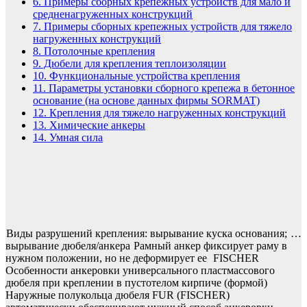
6.
Примеры сборных крепежных устройств для мало и
средненагруженных конструкций
7.
Примеры сборных крепежных устройств для тяжело
нагруженных конструкций
8.
Потолочные крепления
9.
Дюбели для крепления теплоизоляции
10.
Функциональные устройства крепления
11.
Параметры установки сборного крепежа в бетонное
основание (на основе данных фирмы SORMAT)
12.
Крепления для тяжело нагруженных конструкций
13.
Химические анкеры
14.
Умная сила
Виды разрушений крепления: вырывание куска основания;
…
вырывание дюбеля/анкера
Рамный анкер фиксирует раму в
нужном положении, но не деформирует ее
FISCHER
Особенности анкеровки универсального пластмассового
дюбеля при креплении в пустотелом кирпиче (формой)
Наружные полукольца дюбеля FUR (FISCHER)