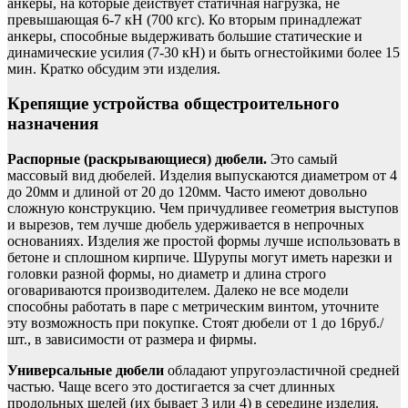
анкеры, на которые действует статичная нагрузка, не
превышающая 6-7 кН (700 кгс). Ко вторым принадлежат
анкеры, способные выдерживать большие статические и
динамические усилия (7-30 кН) и быть огнестойкими более 15
мин. Кратко обсудим эти изделия.
Крепящие устройства общестроительного
назначения
Распорные (раскрывающиеся) дюбели.
Это самый
массовый вид дюбелей. Изделия выпускаются диаметром от 4
до 20мм и длиной от 20 до 120мм. Часто имеют довольно
сложную конструкцию. Чем причудливее геометрия выступов
и вырезов, тем лучше дюбель удерживается в непрочных
основаниях. Изделия же простой формы лучше использовать в
бетоне и сплошном кирпиче. Шурупы могут иметь нарезки и
головки разной формы, но диаметр и длина строго
оговариваются производителем. Далеко не все модели
способны работать в паре с метрическим винтом, уточните
эту возможность при покупке. Стоят дюбели от 1 до 16руб./
шт., в зависимости от размера и фирмы.
Универсальные дюбели
обладают упругоэластичной средней
частью. Чаще всего это достигается за счет длинных
продольных щелей (их бывает 3 или 4) в середине изделия.