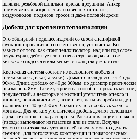
шляпки, резьбовой шпильки, крюка, проушины. Анкер
применяется для крепления подвесных потолков,
воздуховодов, подвесов, тросов и даже половой доски.
Дюбели для крепления теплоизоляции
Это обширный подкласс изделий со своей спецификой
функционирования и, соответственно, устройства. Все
зависит от того, как стоит теплоизолятор- над или под слоем
штукатурки, действует ли на него отрывающая сила от
ветрового подсоса и каковы вес и толщина утеплителя.
Крепежная система состоит из распорного дюбеля и
прижимного диска (тарелки). Диаметр последнего- от 45 до
90мм. Длина дюбеля- от 40 до 300мм, но диаметр практически
неизменен- 8мм. Такие устройства способны прижать мягкий,
полужесткий, а некоторые и жесткий утеплитель (стекло и
минвату, пенополистирол, пенопласт, маты из пробки и др.)
толщиной от 40 до 250мм. Ставят их по способу сквозного
монтажа. Для легких утеплителей дюбель делают сплошным,
а для всех остальных- распорным. Расклинивающий стержень
(гвоздь) выполняют из пластика или из стали. Вслучае
толстых или тяжелых утеплителей тарелку можно сделать
съемной. Для потолочных конструкций и пожароопасных
условий существуют полностью металлические держатели с