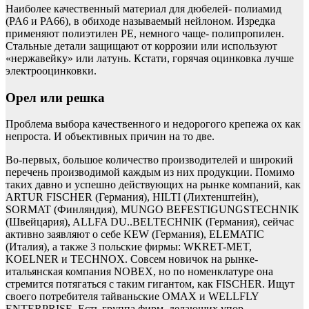
Наиболее качественный материал для дюбелей- полиамид
(PA6 и PA66), в обиходе называемый нейлоном. Изредка
применяют полиэтилен PE, немного чаще- полипропилен.
Стальные детали защищают от коррозии или используют
«нержавейку» или латунь. Кстати, горячая оцинковка лучше
электрооцинковки.
Орел или решка
Проблема выбора качественного и недорогого крепежа ох как
непроста. И объективных причин на то две.
Во-первых, большое количество производителей и широкий
перечень производимой каждым из них продукции. Помимо
таких давно и успешно действующих на рынке компаний, как
ARTUR FISCHER (Германия), HILTI (Лихтенштейн),
SORMAT (Финляндия), MUNGO BEFESTIGUNGSTECHNIK
(Швейцария), ALLFA DU..BELTECHNIK (Германия), сейчас
активно заявляют о себе KEW (Германия), ELEMATIC
(Италия), а также 3 польские фирмы: WKRET-MET,
KOELNER и TECHNOX. Совсем новичок на рынке-
итальянская компания NOBEX, но по номенклатуре она
стремится потягаться с таким гигантом, как FISCHER. Ищут
своего потребителя тайваньские OMAX и WELLFLY
ENTERPRISE. Есть группа фирм, делающих упор