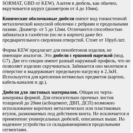
SORMAT, GBD от KEW). Азатем в дюбель, как обычно,
вкручивается шуруп (диаметром от 4 до 10мм).
Конические оболочковые дюбели
имеют вид тонкостенной
металлической конусной оболочки с ребрами и продольными
пазами. Диаметр- от 5 до 12мм. Отличаются способностью
забиваться в газобетон (но не в кирпич) даже без
предварительного сверления отверстий. Стоят от 10руб./шт.
Фирма KEW предлагает для пенобетонов изделия, не
имеющие аналогов. Это
дюбели с ершовой нарезкой
(мод.
G7). Две его секции имеют разный наружный профиль, что не
позволяет изделию скручиваться. Забивается оно молотком в
отверстие и выдерживает предельную нагрузку в 2,3кН.
Используется для крепления нетяжелых предметов (картин,
кабель-каналов и др.).
Дюбели для листовых материалов.
Общая их черта-
анкеровка формой. Для относительно прочных листов
толщиной до 20мм (асбоцемент, ДВП, ДСП) возможно
использование коротких металлических или пластиковых
втулок, разжимаемых под действием винта. Не исключается и
применение универсальных дюбелей, описанных выше. Но
надежнее устройства со складывающимися продольными
сегментами.