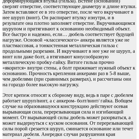
деформирующаяся втулка (гильза). Встене (основании)
сверлят отверстие, соответствующее диаметру и длине втулки.
Затем вставляют ее в это отверстие, после чего вкручивают в
нее шуруп (винт). Он распирает втулку изнутри, и в
результате она плотно заполняет отверстие. Вкручивающимся
шурупом и притягивают к основанию необходимый объект.
Все быстро и надежно, если… дюбель соответствует будущей
нагрузке. Основой «классического» анкера является уже не
пластмассовая, а тонкостенная металлическая гильза с
продольными разрезами. И вкручивают в нее уже не шуруп, а
винт или даже болт, а втягивают конусообразную
металлическую пробку-гайку. Витоге гильза прочно
«якорится» внутри стены, а болт прижимает нужный объект к
основанию. Прочность крепления анкерами раз в 5-8 выше,
чем дюбелями (при сравнимых размерах), и рассчитаны они
на гораздо более высокую нагрузку.
Этот крепеж относят к сборному виду, ведь в паре с дюбелем
работает шуруп/винт, а с анкером- болт/винт/ гайка. Вобщем
случае на образовавшуюся конструкцию действуют осевая
вырывающая сила, перерезывающая сила и изгибающий
момент. От вырывающей силы дюбель может разорваться, а
может выдернуться с куском основания. От перерезывающей
силы порой срезается шуруп, сминается основание или течет
материал дюбеля. Анередки случаи разрушения края