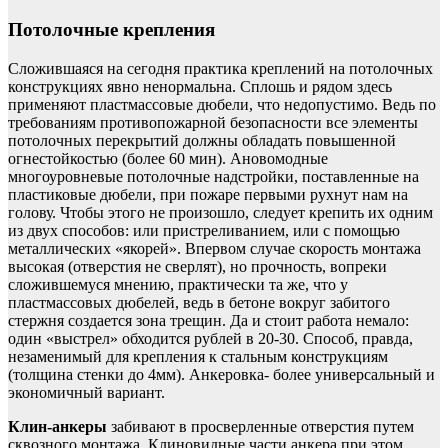
Потолочные крепления
Сложившаяся на сегодня практика креплений на потолочных
конструкциях явно ненормальна. Сплошь и рядом здесь
применяют пластмассовые дюбели, что недопустимо. Ведь по
требованиям противопожарной безопасности все элементы
потолочных перекрытий должны обладать повышенной
огнестойкостью (более 60 мин). Ановомодные
многоуровневые потолочные надстройки, поставленные на
пластиковые дюбели, при пожаре первыми рухнут нам на
голову. Чтобы этого не произошло, следует крепить их одним
из двух способов: или пристреливанием, или с помощью
металлических «якорей». Впервом случае скорость монтажа
высокая (отверстия не сверлят), но прочность, вопреки
сложившемуся мнению, практически та же, что у
пластмассовых дюбелей, ведь в бетоне вокруг забитого
стержня создается зона трещин. Да и стоит работа немало:
один «выстрел» обходится рублей в 20-30. Способ, правда,
незаменимый для крепления к стальным конструкциям
(толщина стенки до 4мм). Анкеровка- более универсальный и
экономичный вариант.
Клин-анкеры
забивают в просверленные отверстия путем
сквозного монтажа. Клиновидные части анкера при этом