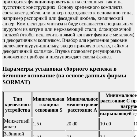
приходится функционировать как на сплошных, так и на
пустотных конструкциях. Основу крепежного комплекта
составляет дюбель или анкер подходящего к основанию типа,
например распорный или фасадный дюбель, химический
анкер. Комплект для унитаза и биде оснащается специальным
шурупом из латуни или нержавеющей стали, блокировочной
гильзой (чтобы исключить прямой контакт фаянса с металлом)
и декоративным колпачком. Внабор для крепления раковин
включают шуруп-шпильку, эксцентриковую втулку, гайку и
декоративный колпачок. Втулка позволяет регулировать
положение прибора и предупреждает сколы фаянса.
Параметры установки сборного крепежа в
бетонное основание (на основе данных фирмы
SORMAT)
Минимальное 
Тип
Минимальная
Минимальное
расстояние C пр
крепежного
толщина
межцентровое
нагруз
устройства
основания S
расстояние A
вырывающей
с
Манжетный
1,5 t
20 d0
10 d0
1
анкер
Забивной
1,5 t
4 t
2 t
3 