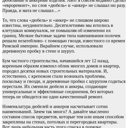
дюбельные и анкерные изделия. Авот я совсем недавно сделал
«евроремонт», но слов «дюбель» и «анкер» не слышал ни разу.
Правда, и мата не слышал…»
То, что слова «дюбель» и «анкер» не слишком широко
известны, неудивительно. Десятилетиями мы ютились в
клетушках коммуналок, не помышляя об изменении их
границ. Мелкие бытовые задачи типа навешивания полочек
решали незатейливо- с помощью гвоздя, известного со времен
Римской империи. Вкрайнем случае, использовали
деревянную пробку в стене и шуруп.
Бум частного строительства, начавшийся лет 12 назад,
коренным образом изменил облик многих домов и квартир,
породил десятки новых строительных материалов. И,
естественно, с крепежом стали возникать проблемы,
поскольку и гвозди, и деревянные пробки с шурупом годиться
перестали. Их сменили дюбели и анкеры, создающие
универсальные и эффективные соединения, без которых
теперь не обходится ни один качественный ремонт.
Номенклатура дюбелей и анкеров насчитывает сотни
наименований. Зачем так много? А давайте мысленно
составим список предметов, которые тем или иным способом
закреплены на стенах, потолках и перегородках квартиры.
Вот лишь небольшая часть этого списка в порядке