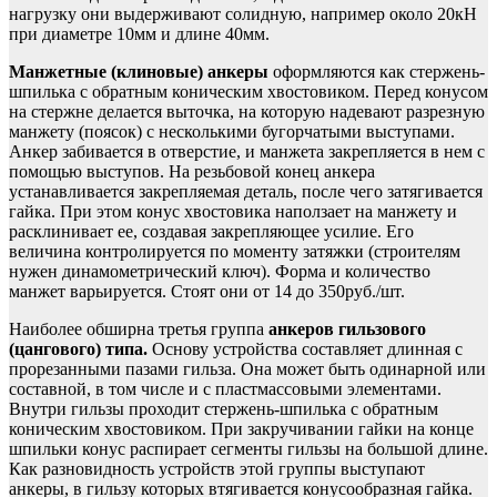
нагрузку они выдерживают солидную, например около 20кН
при диаметре 10мм и длине 40мм.
Манжетные (клиновые) анкеры
оформляются как стержень-
шпилька с обратным коническим хвостовиком. Перед конусом
на стержне делается выточка, на которую надевают разрезную
манжету (поясок) с несколькими бугорчатыми выступами.
Анкер забивается в отверстие, и манжета закрепляется в нем с
помощью выступов. На резьбовой конец анкера
устанавливается закрепляемая деталь, после чего затягивается
гайка. При этом конус хвостовика наползает на манжету и
расклинивает ее, создавая закрепляющее усилие. Его
величина контролируется по моменту затяжки (строителям
нужен динамометрический ключ). Форма и количество
манжет варьируется. Стоят они от 14 до 350руб./шт.
Наиболее обширна третья группа
анкеров гильзового
(цангового) типа.
Основу устройства составляет длинная с
прорезанными пазами гильза. Она может быть одинарной или
составной, в том числе и с пластмассовыми элементами.
Внутри гильзы проходит стержень-шпилька с обратным
коническим хвостовиком. При закручивании гайки на конце
шпильки конус распирает сегменты гильзы на большой длине.
Как разновидность устройств этой группы выступают
анкеры, в гильзу которых втягивается конусообразная гайка.