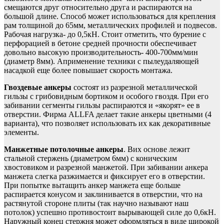
смещаются друг относительно друга и распираются на
большой длине. Способ может использоваться для крепления
рам толщиной до 65мм, металлических профилей и подвесов.
Рабочая нагрузка- до 0,5кН. Стоит отметить, что бурение с
перфорацией в бетоне средней прочности обеспечивает
довольно высокую производительность- 400-700мм/мин
(диаметр 8мм). Априменение техники с пылеудаляющей
насадкой еще более повышает скорость монтажа.
Гвоздевые анкеры
состоят из разрезной металлической
гильзы с грибовидным бортиком и особого гвоздя. При его
забивании сегменты гильзы распираются и «якорят» ее в
отверстии. Фирма ALLFA делает такие анкеры цветными (4
варианта), что позволяет использовать их как декоративные
элементы.
Манжетные потолочные анкеры
. Вих основе лежит
стальной стержень (диаметром 6мм) с коническим
хвостовиком и разрезной манжетой. При забивании анкера
манжета слегка разжимается и фиксирует его в отверстии.
При попытке вытащить анкер манжета еще больше
распирается конусом и заклинивается в отверстии, что на
растянутой стороне плиты (так научно называют наш
потолок) успешно противостоит вырывающей силе до 0,6кН.
Наружный конец стержня может оформляться в виде широкой