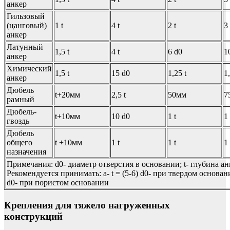
анкер
Гильзовый
(цанговый)
1 t
4 t
2 t
3 
анкер
Латунный
1,5 t
4 t
6 d0
1
анкер
Химический
1,5 t
15 d0
1,25 t
1,
анкер
Дюбель
t+20мм
2,5 t
50мм
7
рамный
Дюбель-
t+10мм
10 d0
1 t
1 
гвоздь
Дюбель
общего
t +10мм
1 t
1 t
1 
назначения
Примечания: d0- диаметр отверстия в основании; t- глубина ан
Рекомендуется принимать: а- t = (5-6) d0- при твердом основании
d0- при пористом основании
Крепления для тяжело нагруженных
конструкций