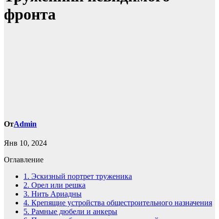
фронта
От
Admin
Янв 10, 2024
Оглавление
1.
Эскизный портрет труженика
2.
Орел или решка
3.
Нить Ариадны
4.
Крепящие устройства общестроительного назначения
5.
Рамные дюбели и анкеры