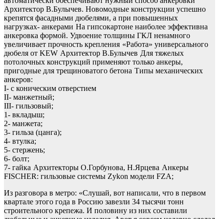
автоматически обеспечивают нужный способ анкеровки
Архитектор В.Булычев. Новомодные конструкции успешно
крепятся фасадными дюбелями, а при повышенных
нагрузках- анкерами
На гипсокартоне наиболее эффективна
анкеровка формой. Удвоение толщины ГКЛ ненамного
увеличивает прочность крепления
«Работа» универсального
дюбеля от KEW
Архитектор В.Булычев
Для тяжелых
потолочных конструкций применяют только анкеры,
пригодные для трещиноватого бетона
Типы механических
анкеров:
I- с коническим отверстием
II- манжетный;
III- гильзовый;
1- вкладыш;
2- манжета;
3- гильза (цанга);
4- втулка;
5- стержень;
6- болт;
7- гайка
Архитекторы О.Горбунова, Н.Ярцева
Анкеры
FISCHER: гильзовые системы Zykon модели FZA;
Из разговора в метро: «Слушай, вот написали, что в первом
квартале этого года в Россию завезли 34 тысячи тонн
строительного крепежа. И половину из них составили