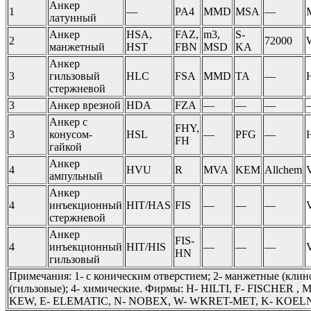
Анкер
1
—
PA4
MMD
MSA
—
латунный
Анкер
HSA,
FAZ,
m3,
S-
2
72000
манжетный
HST
FBN
MSD
KA
Анкер
3
гильзовый
HLC
FSA
MMD
TA
—
стержневой
3
Анкер врезной
HDA
FZA
—
—
—
Анкер с
FHY,
3
конусом-
HSL
—
PFG
—
FH
гайкой
Анкер
4
HVU
R
MVA
KEM
Allchem
ампульный
Анкер
4
инъекционный
HIT/HAS
FIS
—
—
—
стержневой
Анкер
FIS-
4
инъекционный
HIT/HIS
—
—
—
HN
гильзовый
Примечания: 1- с коническим отверстием; 2- манжетные (клин
(гильзовые); 4- химические. Фирмы: H- HILTI, F- FISCHER 
KEW, E- ELEMATIC, N- NOBEX, W- WKRET-MET, K- KOEL