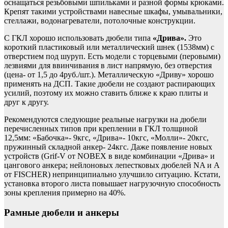
оснащаться резьбовыми шпильками и разной формы крюками.
Крепят такими устройствами навесные шкафы, умывальники,
стеллажи, водонагреватели, потолочные конструкции.
С ГКЛ хорошо использовать дюбели типа
«Дрива».
Это
короткий пластиковый или металлический шнек (1538мм) с
отверстием под шуруп. Есть модели с торцевыми (перовыми)
лезвиями для ввинчивания в лист напрямую, без отверстия
(цена- от 1,5 до 4руб./шт.). Металлическую «Дриву» хорошо
применять на ДСП. Такие дюбели не создают распирающих
усилий, поэтому их можно ставить ближе к краю плиты и
друг к другу.
Рекомендуются следующие реальные нагрузки на дюбели
перечисленных типов при креплении в ГКЛ толщиной
12,5мм: «Бабочка»- 9кгс, «Дрива»- 10кгс, «Молли»- 20кгс,
пружинный складной анкер- 24кгс. Даже появление новых
устройств (Grif-V от NOBEX в виде комбинации «Дрива» и
цангового анкера; нейлоновых лепестковых дюбелей NA и A
от FISCHER) непринципиально улучшило ситуацию. Кстати,
установка второго листа повышает нагрузочную способность
зоны крепления примерно на 40%.
Рамные дюбели и анкеры