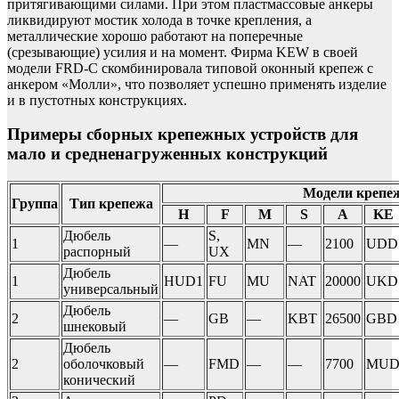
притягивающими силами. При этом пластмассовые анкеры
ликвидируют мостик холода в точке крепления, а
металлические хорошо работают на поперечные
(срезывающие) усилия и на момент. Фирма KEW в своей
модели FRD-C скомбинировала типовой оконный крепеж с
анкером «Молли», что позволяет успешно применять изделие
и в пустотных конструкциях.
Примеры сборных крепежных устройств для
мало и средненагруженных конструкций
Модели крепе
Группа
Тип крепежа
H
F
M
S
A
KE
Дюбель
S,
1
—
MN
—
2100
UDD
распорный
UX
Дюбель
1
HUD1
FU
MU
NAT
20000
UKD
универсальный
Дюбель
2
—
GB
—
KBT
26500
GBD
шнековый
Дюбель
2
оболочковый
—
FMD
—
—
7700
MU
конический