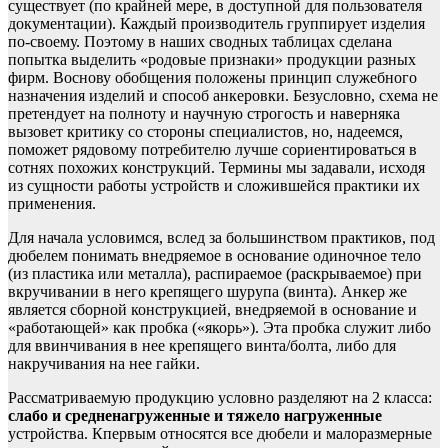
существует (по крайней мере, в доступной для пользователя
документации). Каждый производитель группирует изделия
по-своему. Поэтому в наших сводных таблицах сделана
попытка выделить «родовые признаки» продукции разных
фирм. Воснову обобщения положены принцип служебного
назначения изделий и способ анкеровки. Безусловно, схема не
претендует на полноту и научную строгость и наверняка
вызовет критику со стороны специалистов, но, надеемся,
поможет рядовому потребителю лучше сориентироваться в
сотнях похожих конструкций. Термины мы задавали, исходя
из сущности работы устройств и сложившейся практики их
применения.
Для начала условимся, вслед за большинством практиков, под
дюбелем понимать внедряемое в основание одиночное тело
(из пластика или металла), распираемое (раскрываемое) при
вкручивании в него крепящего шурупа (винта). Анкер же
является сборной конструкцией, внедряемой в основание и
«работающей» как пробка («якорь»). Эта пробка служит либо
для ввинчивания в нее крепящего винта/болта, либо для
накручивания на нее гайки.
Рассматриваемую продукцию условно разделяют на 2 класса:
слабо и средненагруженные и тяжело нагруженные
устройства. Кпервым относятся все дюбели и малоразмерные