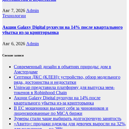
Авг 7, 2026
Admin
Технологии
Акции Galaxy Digital рухнули на 14% после квартального
убытка из-за крипторынка
Авг 6, 2026
Admin
Свежие записи
Современный дизайн в объятиях природы: дом в
Амстердаме
Септики ДКС (КЛЕН): устройство, обзор модельного
ряда, достоинства и недостатки
Uniswap представила платформу для выпуска мем-
токенов в Robinhood Chain
Акции Galaxy Digital рухнули на 14% после
квартального убытка из-за крипторынка
В ЕС мошенники выдают себя за чиновников и
лицензированные по MiCA биржи
Зумеры стали чаще выбирать долгосрочную занятость
«Авито»: продажи одежды для девочек выросли на 32%,
для мальчиков — на 28%