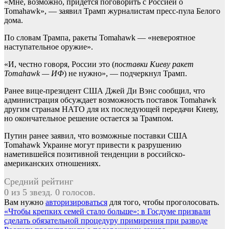
«Мне, возможно, придется поговорить с Россией о
Tomahawk», — заявил Трамп журналистам пресс-пула Белого
дома.
По словам Трампа, ракеты Tomahawk — «невероятное
наступательное оружие».
«И, честно говоря, России это (
поставки Киеву ракет
Tomahawk — ИФ
) не нужно», — подчеркнул Трамп.
Ранее вице-президент США Джей Ди Вэнс сообщил, что
администрация обсуждает возможность поставок Tomahawk
другим странам НАТО для их последующей передачи Киеву,
но окончательное решение остается за Трампом.
Путин ранее заявил, что возможные поставки США
Tomahawk Украине могут привести к разрушению
наметившейся позитивной тенденции в российско-
американских отношениях.
Средний рейтинг
0 из 5 звезд. 0 голосов.
Вам нужно
авторизироваться
для того, чтобы проголосовать.
Навигация
«Чтобы крепких семей стало больше»: в Госдуме призвали
сделать обязательной процедуру примирения при разводе
по