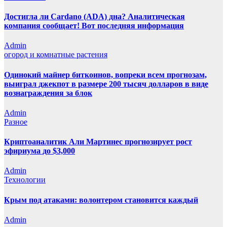
Достигла ли Cardano (ADA) дна? Аналитическая
компания сообщает! Вот последняя информация
Admin
огород и комнатные растения
Одинокий майнер биткоинов, вопреки всем прогнозам,
выиграл джекпот в размере 200 тысяч долларов в виде
вознаграждения за блок
Admin
Разное
Криптоаналитик Али Мартинес прогнозирует рост
эфириума до $3,000
Admin
Технологии
Крым под атаками: волонтером становится каждый
Admin