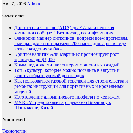
Авг 7, 2026
Admin
Свежие записи
Достигла ли Cardano (ADA) дна? Аналитическая
компания сообщает! Вот последняя информация
Одинокий майнер биткоинов, вопреки всем прогнозам,
выиграл джекпот в размере 200 тысяч долларов в виде
вознаграждения за блок
Криптоаналитик Али Мартинес прогнозирует рост
эфириума до $3,000
Крым под атаками: волонтером становится каждый
Топ-5 культур, которые можно посадить в августе и
успеть собрать урожай до холодов
Как пользоваться газовой горелкой для строительства и
ремонта: инструкции для портативных и кровельных
моделей
Изготовление алюминиевого профиля по чертежам
MVRDV представляет арт-деревню Бихайлоу в
Шэньчжэне, Китай
You missed
Технологии