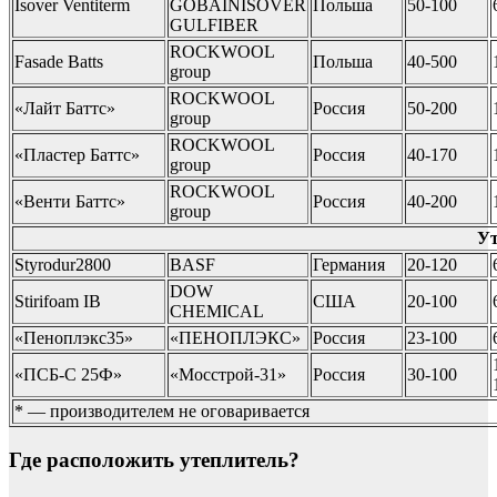
Isover Ventiterm
GOBAINISOVER
Польша
50-100
GULFIBER
ROCKWOOL
Fasade Batts
Польша
40-500
group
ROCKWOOL
«Лайт Баттс»
Россия
50-200
group
ROCKWOOL
«Пластер Баттс»
Россия
40-170
group
ROCKWOOL
«Венти Баттс»
Россия
40-200
group
Ут
Styrodur2800
BASF
Германия
20-120
DOW
Stirifoam IB
США
20-100
CHEMICAL
«Пеноплэкс35»
«ПЕНОПЛЭКС»
Россия
23-100
«ПСБ-С 25Ф»
«Мосстрой-31»
Россия
30-100
* — производителем не оговаривается
Где расположить утеплитель?