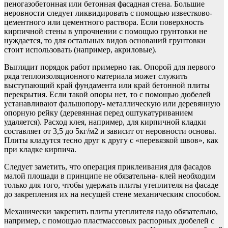
пеногазобетонная или бетонная фасадная стена. Большие
неровности следует ликвидировать с помощью известково-
цементного или цементного раствора. Если поверхность
кирпичной стены в упрочнении с помощью грунтовки не
нуждается, то для остальных видов оснований грунтовки
стоит использовать (например, акриловые).
Выглядит порядок работ примерно так. Опорой для первого
ряда теплоизоляционного материала может служить
выступающий край фундамента или край бетонной плиты
перекрытия. Если такой опоры нет, то с помощью дюбелей
устанавливают фальшопору- металлическую или деревянную
опорную рейку (деревянная перед оштукатуриванием
удаляется). Расход клея, например, для кирпичной кладки
составляет от 3,5 до 5кг/м2 и зависит от неровности основы.
Плиты кладутся тесно друг к другу с «перевязкой швов», как
при кладке кирпича.
Следует заметить, что операция приклеивания для фасадов
малой площади в принципе не обязательна- клей необходим
только для того, чтобы удержать плиты утеплителя на фасаде
до закрепления их на несущей стене механическим способом.
Механически закрепить плиты утеплителя надо обязательно,
например, с помощью пластмассовых распорных дюбелей с