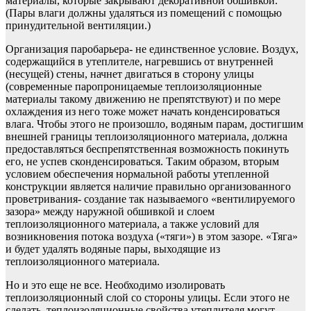
материалы, которые закрывают декоративной обшивкой.
(Пары влаги должны удаляться из помещений с помощью
принудительной вентиляции.)
Организация паробарьера- не единственное условие. Воздух,
содержащийся в утеплителе, нагревшись от внутренней
(несущей) стены, начнет двигаться в сторону улицы
(современные паропроницаемые теплоизоляционные
материалы такому движению не препятствуют) и по мере
охлаждения из него тоже может начать конденсироваться
влага. Чтобы этого не произошло, водяным парам, достигшим
внешней границы теплоизоляционного материала, должна
предоставляться беспрепятственная возможность покинуть
его, не успев сконденсироваться. Таким образом, вторым
условием обеспечения нормальной работы утепленной
конструкции является наличие правильно организованного
проветривания- создание так называемого «вентилируемого
зазора» между наружной обшивкой и слоем
теплоизоляционного материала, а также условий для
возникновения потока воздуха («тяги») в этом зазоре. «Тяга»
и будет удалять водяные пары, выходящие из
теплоизоляционного материала.
Но и это еще не все. Необходимо изолировать
теплоизоляционный слой со стороны улицы. Если этого не
сделать, теплоизоляционные свойства утеплителя могут