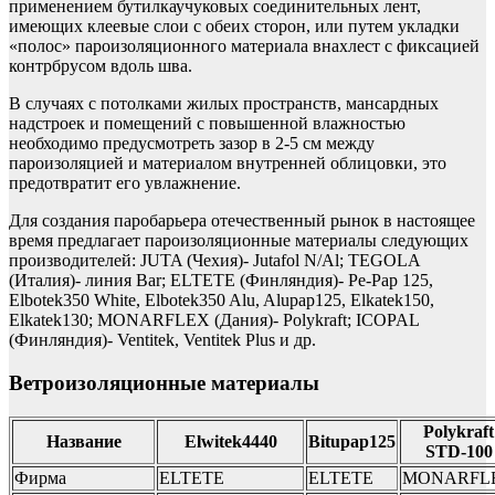
применением бутилкаучуковых соединительных лент,
имеющих клеевые слои с обеих сторон, или путем укладки
«полос» пароизоляционного материала внахлест с фиксацией
контрбрусом вдоль шва.
В случаях с потолками жилых пространств, мансардных
надстроек и помещений с повышенной влажностью
необходимо предусмотреть зазор в 2-5 см между
пароизоляцией и материалом внутренней облицовки, это
предотвратит его увлажнение.
Для создания паробарьера отечественный рынок в настоящее
время предлагает пароизоляционные материалы следующих
производителей: JUTA (Чехия)- Jutafol N/Al; TEGOLA
(Италия)- линия Bar; ELTETE (Финляндия)- Ре-Pap 125,
Elbotek350 White, Elbotek350 Alu, Alupap125, Elkatek150,
Elkatek130; MONARFLEX (Дания)- Polykraft; ICOPAL
(Финляндия)- Ventitek, Ventitek Plus и др.
Ветроизоляционные материалы
Polykraft
Название
Elwitek4440
Bitupap125
STD-100
Фирма
ELTETE
ELTETE
MONARFL