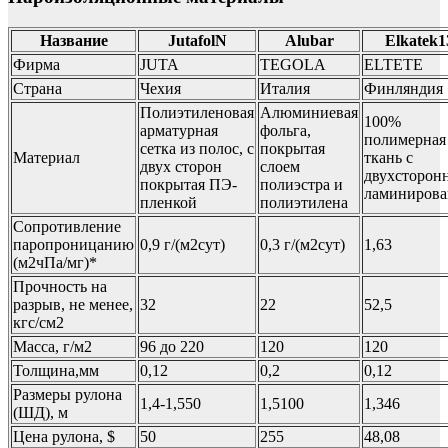
Название
JutafolN
Alubar
Elkatek1
Фирма
JUTA
TEGOLA
ELTETE
Страна
Чехия
Италия
Финляндия
Полиэтиленовая
Алюминиевая
100%
арматурная
фольга,
полимерная
сетка из полос, с
покрытая
Материал
ткань с
двух сторон
слоем
двухсторон
покрытая ПЭ-
полиэстра и
ламиниров
пленкой
полиэтилена
Сопротивление
паропроницанию
0,9 г/(м2сут)
0,3 г/(м2сут)
1,63
(м2чПа/мг)*
Прочность на
разрыв, не менее,
32
22
52,5
кгс/см2
Масса, г/м2
96 до 220
120
120
Толщина,мм
0,12
0,2
0,12
Размеры рулона
1,4-1,550
1,5100
1,346
(ШД), м
Цена рулона, $
50
255
48,08