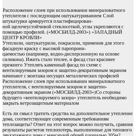
Расположение слоев при использовании минераловатного
утеплителя с последующим оштукатуриванием
Слой
штукатурки армируется пластифицирован-
ной щелочеустойчивой стеклосеткой, углы укрепляются с
помощью профилей. («МОСБИЛД-2003»)
«ЗАПАДНЫЙ
ЦЕНТР КРОВЛИ»
Утеплили, оштукатурили, покрасили, применив для этого
фасадную краску с высокой паропрони-
цаемостью (например, водно-дисперсионную на основе
силикона). Ижить стало теплее, и фасад стал красивее
прежнего
Утеплять каменный фасад по схеме с
вентилируемым зазором и защитно-декоративным экраном
начинают с монтажа несущих металлических профилей
Расположение слоев при использовании минераловатного
утеплителя, с вентилируемым зазором и защитно-
декоративным экраном («МОСБИЛД-2003»)
Со стороны
будущего «вентилируемого зазора» утеплитель необходимо
закрыть ветрозащитным материалом
Есть ли смысл тратить средства на дополнительное утепление
дома, соответствующее современным требованиям
теплозащиты? Ответ на этот вопрос можно получить, сравнив
результаты расчетов теплопотерь, выполненные для типового
двухэтажного дома с мансардой общей площадью 205м2,