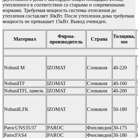
утепленного в соответствии со старыми и современными
нормами. Требуемая мощность системы отопления до
утепления составляет 30кВт. После утепления дома требуемая
мощность не превышает 15кВт. Вывод очевиден.
Фирма-
Толщина,
Материал
Страна
производитель
мм
Nobasil M
IZOMAT
Словакия
40-220
NobasilTF
IZOMAT
Словакия
40-160
NobasilTFL ламель
IZOMAT
Словакия
40-200
NobasilLFK
IZOMAT
Словакия
50-180
ParocUNS35/37
PAROC
Финляндия
30-175
ParocFAS4
PAROC
Финляндия
30-180