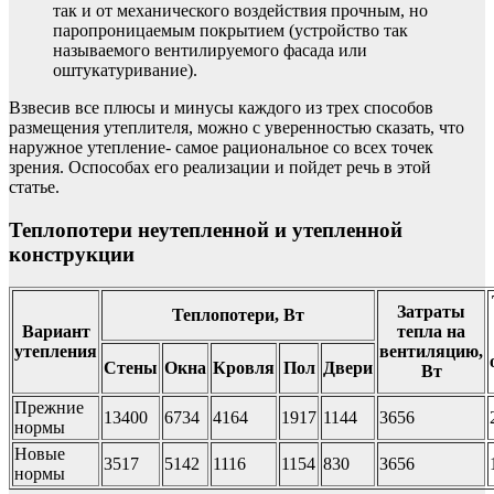
так и от механического воздействия прочным, но
паропроницаемым покрытием (устройство так
называемого вентилируемого фасада или
оштукатуривание).
Взвесив все плюсы и минусы каждого из трех способов
размещения утеплителя, можно с уверенностью сказать, что
наружное утепление- самое рациональное со всех точек
зрения. Оспособах его реализации и пойдет речь в этой
статье.
Теплопотери неутепленной и утепленной
конструкции
Затраты
Теплопотери, Вт
Вариант
тепла на
утепления
вентиляцию,
Стены
Окна
Кровля
Пол
Двери
Вт
Прежние
13400
6734
4164
1917
1144
3656
нормы
Новые
3517
5142
1116
1154
830
3656
нормы