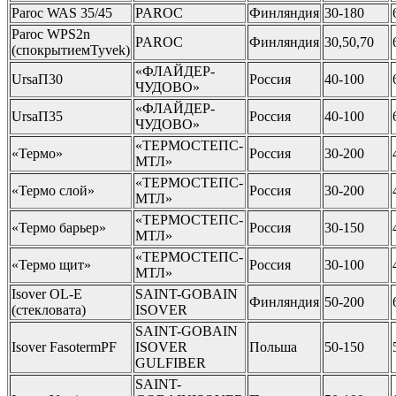
Paroc WAS 35/45
PAROC
Финляндия
30-180
Paroc WPS2n
PAROC
Финляндия
30,50,70
(спокрытиемTyvek)
«ФЛАЙДЕР-
UrsaП30
Россия
40-100
ЧУДОВО»
«ФЛАЙДЕР-
UrsaП35
Россия
40-100
ЧУДОВО»
«ТЕРМОСТЕПC-
«Термо»
Россия
30-200
МТЛ»
«ТЕРМОСТЕПC-
«Термо слой»
Россия
30-200
МТЛ»
«ТЕРМОСТЕПC-
«Термо барьер»
Россия
30-150
МТЛ»
«ТЕРМОСТЕПC-
«Термо щит»
Россия
30-100
МТЛ»
Isover OL-E
SAINT-GOBAIN
Финляндия
50-200
(стекловата)
ISOVER
SAINT-GOBAIN
Isover FasotermPF
ISOVER
Польша
50-150
GULFIBER
SAINT-