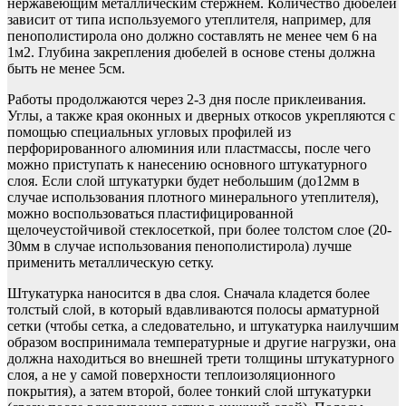
нержавеющим металлическим стержнем. Количество дюбелей
зависит от типа используемого утеплителя, например, для
пенополистирола оно должно составлять не менее чем 6 на
1м2. Глубина закрепления дюбелей в основе стены должна
быть не менее 5см.
Работы продолжаются через 2-3 дня после приклеивания.
Углы, а также края оконных и дверных откосов укрепляются с
помощью специальных угловых профилей из
перфорированного алюминия или пластмассы, после чего
можно приступать к нанесению основного штукатурного
слоя. Если слой штукатурки будет небольшим (до12мм в
случае использования плотного минерального утеплителя),
можно воспользоваться пластифицированной
щелочеустойчивой стеклосеткой, при более толстом слое (20-
30мм в случае использования пенополистирола) лучше
применить металлическую сетку.
Штукатурка наносится в два слоя. Сначала кладется более
толстый слой, в который вдавливаются полосы арматурной
сетки (чтобы сетка, а следовательно, и штукатурка наилучшим
образом воспринимала температурные и другие нагрузки, она
должна находиться во внешней трети толщины штукатурного
слоя, а не у самой поверхности теплоизоляционного
покрытия), а затем второй, более тонкий слой штукатурки