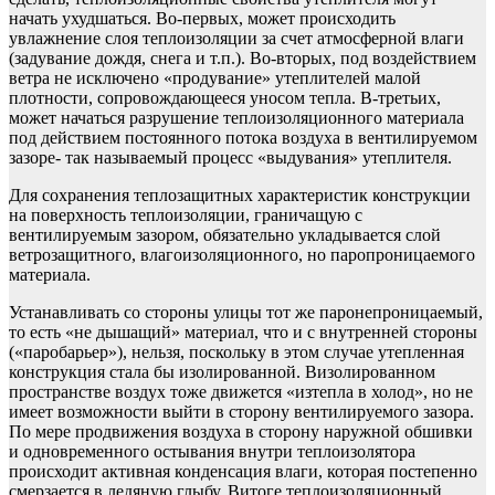
начать ухудшаться. Во-первых, может происходить
увлажнение слоя теплоизоляции за счет атмосферной влаги
(задувание дождя, снега и т.п.). Во-вторых, под воздействием
ветра не исключено «продувание» утеплителей малой
плотности, сопровождающееся уносом тепла. В-третьих,
может начаться разрушение теплоизоляционного материала
под действием постоянного потока воздуха в вентилируемом
зазоре- так называемый процесс «выдувания» утеплителя.
Для сохранения теплозащитных характеристик конструкции
на поверхность теплоизоляции, граничащую с
вентилируемым зазором, обязательно укладывается слой
ветрозащитного, влагоизоляционного, но паропроницаемого
материала.
Устанавливать со стороны улицы тот же паронепроницаемый,
то есть «не дышащий» материал, что и с внутренней стороны
(«паробарьер»), нельзя, поскольку в этом случае утепленная
конструкция стала бы изолированной. Визолированном
пространстве воздух тоже движется «изтепла в холод», но не
имеет возможности выйти в сторону вентилируемого зазора.
По мере продвижения воздуха в сторону наружной обшивки
и одновременного остывания внутри теплоизолятора
происходит активная конденсация влаги, которая постепенно
смерзается в ледяную глыбу. Витоге теплоизоляционный