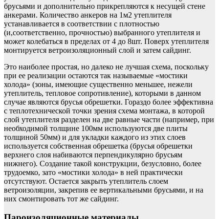
брусьями и дополнительно прикрепляются к несущей стене
анкерами. Количество анкеров на 1м2 утеплителя
устанавливается в соответствии с плотностью
(и,соответственно, прочностью) выбранного утеплителя и
может колебаться в пределах от 4 до 8шт. Поверх утеплителя
монтируется ветроизоляционный слой и затем сайдинг.
Это наиболее простая, но далеко не лучшая схема, поскольку
при ее реализации остаются так называемые «мостики
холода» (зоны, имеющие существенно меньшее, нежели
утеплитель, тепловое сопротивление), которыми в данном
случае являются брусья обрешетки. Гораздо более эффективна
с теплотехнической точки зрения схема монтажа, в которой
слой утеплителя разделен на две равные части (например, при
необходимой толщине 100мм используются две плиты
толщиной 50мм) и для укладки каждого из этих слоев
используется собственная обрешетка (брусья обрешетки
верхнего слоя набиваются перпендикулярно брусьям
нижнего). Создание такой конструкции, безусловно, более
трудоемко, зато «мостики холода» в ней практически
отсутствуют. Остается закрыть утеплитель слоем
ветроизоляции, закрепив ее вертикальными брусьями, и на
них смонтировать тот же сайдинг.
Пароизоляционные материалы