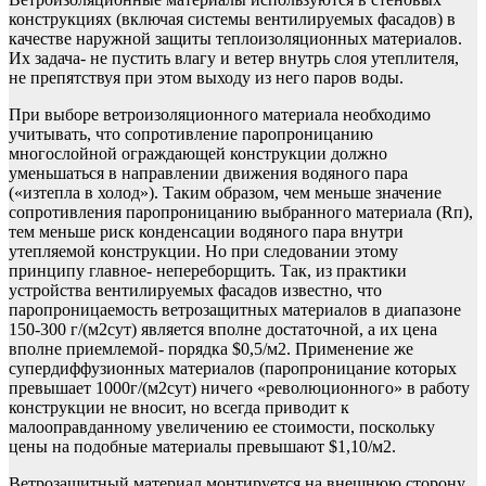
конструкциях (включая системы вентилируемых фасадов) в
качестве наружной защиты теплоизоляционных материалов.
Их задача- не пустить влагу и ветер внутрь слоя утеплителя,
не препятствуя при этом выходу из него паров воды.
При выборе ветроизоляционного материала необходимо
учитывать, что сопротивление паропроницанию
многослойной ограждающей конструкции должно
уменьшаться в направлении движения водяного пара
(«изтепла в холод»). Таким образом, чем меньше значение
сопротивления паропроницанию выбранного материала (Rп),
тем меньше риск конденсации водяного пара внутри
утепляемой конструкции. Но при следовании этому
принципу главное- непереборщить. Так, из практики
устройства вентилируемых фасадов известно, что
паропроницаемость ветрозащитных материалов в диапазоне
150-300 г/(м2сут) является вполне достаточной, а их цена
вполне приемлемой- порядка $0,5/м2. Применение же
супердиффузионных материалов (паропроницание которых
превышает 1000г/(м2сут) ничего «революционного» в работу
конструкции не вносит, но всегда приводит к
малооправданному увеличению ее стоимости, поскольку
цены на подобные материалы превышают $1,10/м2.
Ветрозащитный материал монтируется на внешнюю сторону