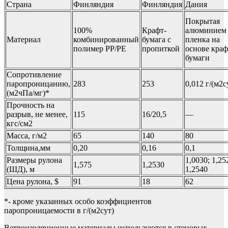
Страна
Финляндия
Финляндия
Дания
Покрытая
100%
Крафт-
алюминием
Материал
комбинированный
бумага с
пленка на
полимер РР/РЕ
пропиткой
основе краф
бумаги
Сопротивление
паропроницанию,
283
253
0,012 г/(м2с
(м2чПа/мг)*
Прочность на
разрыв, не менее,
115
16/20,5
—
кгс/см2
Масса, г/м2
65
140
80
Толщина,мм
0,20
0,16
0,1
Размеры рулона
1,0030; 1,25
1,575
1,2530
(ШД), м
1,2540
Цена рулона, $
91
18
62
*- кроме указанных особо коэффициентов
паропроницаемости в г/(м2сут)
Ветроизоляционные материалы используются в стеновых