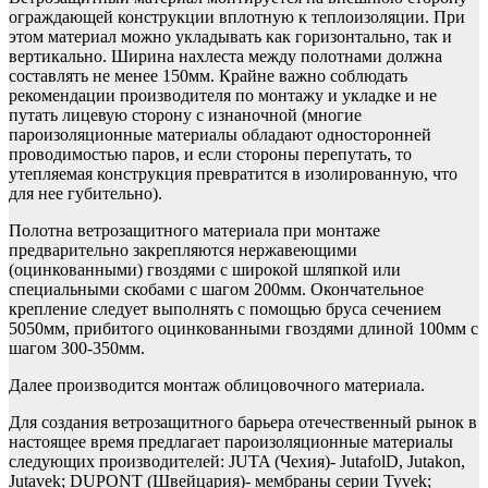
ограждающей конструкции вплотную к теплоизоляции. При
этом материал можно укладывать как горизонтально, так и
вертикально. Ширина нахлеста между полотнами должна
составлять не менее 150мм. Крайне важно соблюдать
рекомендации производителя по монтажу и укладке и не
путать лицевую сторону с изнаночной (многие
пароизоляционные материалы обладают односторонней
проводимостью паров, и если стороны перепутать, то
утепляемая конструкция превратится в изолированную, что
для нее губительно).
Полотна ветрозащитного материала при монтаже
предварительно закрепляются нержавеющими
(оцинкованными) гвоздями с широкой шляпкой или
специальными скобами с шагом 200мм. Окончательное
крепление следует выполнять с помощью бруса сечением
5050мм, прибитого оцинкованными гвоздями длиной 100мм с
шагом 300-350мм.
Далее производится монтаж облицовочного материала.
Для создания ветрозащитного барьера отечественный рынок в
настоящее время предлагает пароизоляционные материалы
следующих производителей: JUTA (Чехия)- JutafolD, Jutakon,
Jutavek; DUPONT (Швейцария)- мембраны серии Tyvek;