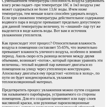
Суменьшением температуры способность воздуха удерживать
влагу резко падает- при температуре 16С в 1м3 воздуха уже
может содержаться не более 13,6г воды. Ичем ниже
температура, тем меньше влаги способен удержать воздух.
Если при снижении температуры действительное содержание
водяного пара в воздухе превышает предельно допустимую
для данной температуры величину, то «лишний» пар тут же
выделится в виде капель воды. Вот вам и источник
увлажнения утеплителя.
Как происходит этот процесс? Относительная влажность
воздуха в помещении составляет 55-65%, что значительно
превышает влажность уличного воздуха, особенно в зимний
период. Аколь скоро есть разница величин между двумя
объемами, возникает «поток», который призван уравнять эти
величины,- теплый водяной пар начинает двигаться из
помещения на улицу через утепленную конструкцию.
Апоскольку двигаться ему предстоит «изтепла в холод», по
пути он будет конденсироваться, увлажняя
теплоизоляционный материал.
Предотвратить процесс увлажнения можно путем создания
так называемого паробарьера, устраиваемого со стороны
помещения. Для его создания применяют или пару слоев
маслянной краски, или рулонные пароизоляционные