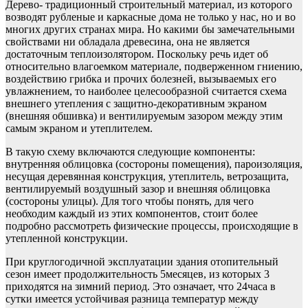
Дерево- традиционный строительный материал, из которого
возводят рубленые и каркасные дома не только у нас, но и во
многих других странах мира. Но какими бы замечательными
свойствами ни обладала древесина, она не является
достаточным теплоизолятором. Поскольку речь идет об
относительно влагоемком материале, подверженном гниению,
воздействию грибка и прочих болезней, вызываемых его
увлажнением, то наиболее целесообразной считается схема
внешнего утепления с защитно-декоративным экраном
(внешняя обшивка) и вентилируемым зазором между этим
самым экраном и утеплителем.
В такую схему включаются следующие компоненты:
внутренняя облицовка (состороны помещения), пароизоляция,
несущая деревянная конструкция, утеплитель, ветрозащита,
вентилируемый воздушный зазор и внешняя облицовка
(состороны улицы). Для того чтобы понять, для чего
необходим каждый из этих компонентов, стоит более
подробно рассмотреть физические процессы, происходящие в
утепленной конструкции.
При круглогодичной эксплуатации здания отопительный
сезон имеет продолжительность 5месяцев, из которых 3
приходятся на зимний период. Это означает, что 24часа в
сутки имеется устойчивая разница температур между