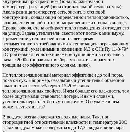
внутренним пространством (зона положительной
температуры) и улицей (зона отрицательной температуры).
Аколь разница температур есть, значит, в стеновой
конструкции, обладающей определенной теплопроводностью,
возникает тепловой поток в направлении «из тепла в холод».
Проще говоря, стена отбирает тепло помещения и отводит его
на улицу. Задача утеплителя- свести этот поток к минимуму.
Применение утеплителей в настоящее время
регламентируется требованиями к теплозащите ограждающих
конструкций, указанными в изменении №3 к СНиПу 11-3-79*
«Строительная теплотехника» и вступившими в силу еще в
начале 2000г. (оправилах выбора утеплителя и расчетах
толщины его эффективного слоя см. ниже).
Но теплоизоляционный материал эффективен до той поры,
пока он сух. Например, базальтовый утеплитель с объемной
влажностью всего 5% теряет 15-20% своих
теплоизоляционных свойств. Ичем больше его влажность, тем
более ощутимыми становятся потери. Иными словами,
утеплитель перестает быть утеплителем. Откуда же в нем
может взяться влага?
В воздухе всегда содержатся водяные пары. Так, при
стопроцентной относительной влажности и температуре 20С
в 1м3 воздуха может содержаться до 17,3г воды в виде пара.