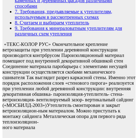
каменных и деревянных фасадов различными
способами
7.
Требования, предъявляемые к утеплителям,
используемым в рассмотренных схемах
8.
Считаем и выбираем утеплитель
9.
Требования к минераловатным утеплителям для
различных схем утепления
«ТЕКС-КОЛОР РУС»
Окончательное крепление
ветрозащиты при утеплении деревянной конструкции
производится контрбрусом
Пароизоляционный материал
помещают под внутренней декоративной обшивкой стен
Соединение материала паробарьера с элементами несущей
конструкции осуществляется скобами механического
сшивателя
Так выглядит разрез каркасной стены. Именно этот
порядок расположения слоев «стенового пирога» реализуется
при утеплении любой деревянной конструкции: внутренняя
декоративная обшивка- пароизоляция-утеплитель- стена-
ветроизоляция- вентилируемый зазор- вертикальный сайдинг
(«МОСБИЛД-2003»)
Утеплитель смонтирован и закрыт
ветроизоляцион-ным материалом. Можно приступать к
монтажу сайдинга
Металлическая опора для первого ряда
теплоизоляцион-
ного материала