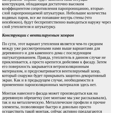
конструкция, обладающая достаточно высоким
коэффициентом сопротивления паропроницанию, вторые-
слой паропроницаемой штукатурки. Небольшие количества
водяных паров, все же попавшие внутрь стены (что
неизбежно), будут беспрепятственно выводиться наружу через
слой утеплителя и штукатурку.
Конструкции с вентилируемым зазором
По сути, этот вариант утепления является чем-то средним
между уже рассмотренными нами выше вариантами для
деревянного и для каменного дома с последующим
оштукатуриванием. Правда, утеплитель в данном случае не
приклеивается, а просто крепится дюбелями к фасаду. Затем
его поверхность закрывается ветроизоляционным
материалом, и предусматривается вентилируемый зазор,
который снаружи будет прикрывать защитно-декоративный
экран. Как и в предыдущем случае, необходимости в
применении пароизоляционных материалов здесь нет.
Монтаж навесного фасада может производиться как на
деревянную обрешетку (оее монтаже мы уже рассказывали),
так и на металлическую. Металлические профили и прочие
элементы, позволяющие быстро и довольно просто
осуществить такой монтаж, сейчас активно предлагаются