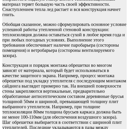
материал теряет большую часть своей эффективности.
Снаступлением тепла лед растает и вся конструкция начнет
гнить.
Обобщая сказанное, можно сформулировать основное условие
успешной работы утепленной стеновой конструкции:
теплоизоляция должна оставаться сухой в любое время года и
при любых погодных условиях. Выполнение этого
требования обеспечивает наличие паробарьера (состороны
помещения) и ветробарьера (состороны вентилируемого
зазора).
Конструкция и порядок монтажа обрешетки во многом
зависят от материала, который будет использоваться в
качестве защитного экрана. Например, процесс монтажа
обрешетки под укладку утеплителя с последующим монтажом
сайдинга выглядит примерно так. На внешней поверхности
стены закрепляются вертикальные, предварительно
обработанные антисептическим составом деревянные брусья
толщиной 50мм и шириной, превышающей толщину плит
выбранного утеплителя. Например, при толщине
теплоизоляции 80мм толщина брусьев каркаса должна быть
не менее 100-110мм (для обеспечения воздушного зазора).
Шаг обрешетки выбирается в соответствии с шириной плит
утеплителей. Последние укладываются в пазы между