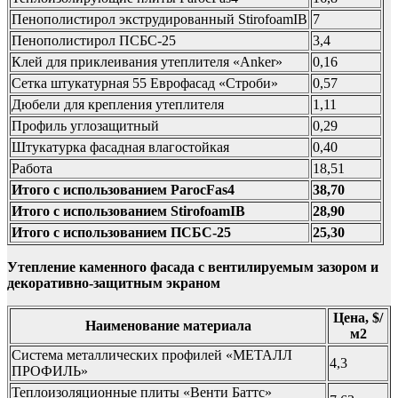
Пенополистирол экструдированный StirofoamIB
7
Пенополистирол ПСБС-25
3,4
Клей для приклеивания утеплителя «Anker»
0,16
Сетка штукатурная 55 Еврофасад «Строби»
0,57
Дюбели для крепления утеплителя
1,11
Профиль углозащитный
0,29
Штукатурка фасадная влагостойкая
0,40
Работа
18,51
Итого c использованием ParocFas4
38,70
Итого с использованием StirofoamIB
28,90
Итого с использованием ПСБС-25
25,30
Утепление каменного фасада с вентилируемым зазором и
декоративно-защитным экраном
Цена, $/
Наименование материала
м2
Система металлических профилей «МЕТАЛЛ
4,3
ПРОФИЛЬ»
Теплоизоляционные плиты «Венти Баттс»