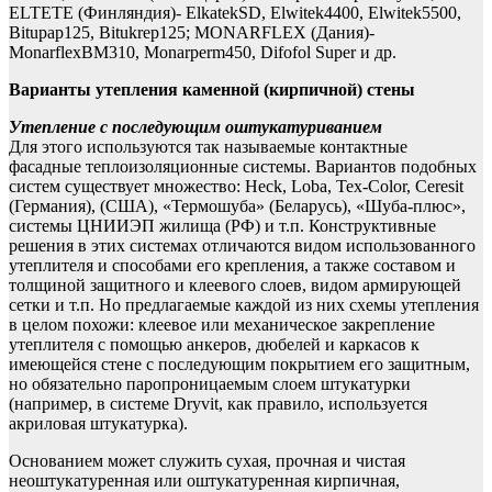
ELTETE (Финляндия)- ElkatekSD, Elwitek4400, Elwitek5500,
Bitupap125, Bitukrep125; MONARFLEX (Дания)-
MonarflexBM310, Monarperm450, Difofol Super и др.
Варианты утепления каменной (кирпичной) стены
Утепление с последующим оштукатуриванием
Для этого используются так называемые контактные
фасадные теплоизоляционные системы. Вариантов подобных
систем существует множество: Heck, Loba, Tex-Color, Ceresit
(Германия), (США), «Термошуба» (Беларусь), «Шуба-плюс»,
системы ЦНИИЭП жилища (РФ) и т.п. Конструктивные
решения в этих системах отличаются видом использованного
утеплителя и способами его крепления, а также составом и
толщиной защитного и клеевого слоев, видом армирующей
сетки и т.п. Но предлагаемые каждой из них схемы утепления
в целом похожи: клеевое или механическое закрепление
утеплителя с помощью анкеров, дюбелей и каркасов к
имеющейся стене с последующим покрытием его защитным,
но обязательно паропроницаемым слоем штукатурки
(например, в системе Dryvit, как правило, используется
акриловая штукатурка).
Основанием может служить сухая, прочная и чистая
неоштукатуренная или оштукатуренная кирпичная,