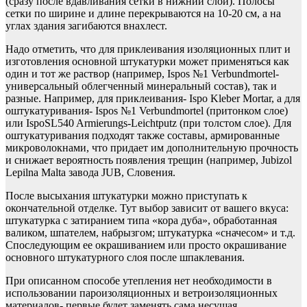
(сразу после вдавливания сетки в нижний слой). Полосы
сетки по ширине и длине перекрываются на 10-20 см, а на
углах здания загибаются внахлест.
Надо отметить, что для приклеивания изоляционных плит и
изготовления основной штукатурки может применяться как
один и тот же раствор (например, Ispos №1 Verbundmortel-
универсальный облегченный минеральный состав), так и
разные. Например, для приклеивания- Ispo Kleber Mortar, а для
оштукатуривания- Ispos №1 Verbundmortel (притонком слое)
или IspoSL540 Armierungs-Leichtputz (при толстом слое). Для
оштукатуривания подходят также составы, армированные
микроволокнами, что придает им дополнительную прочность
и снижает вероятность появления трещин (например, Jubizol
Lepilna Malta завода JUB, Словения.
После высыхания штукатурки можно приступать к
окончательной отделке. Тут выбор зависит от вашего вкуса:
штукатурка с затиранием типа «кора дуба», обработанная
валиком, шпателем, набрызгом; штукатурка «сначесом» и т.д.
Споследующим ее окрашиванием или просто окрашивание
основного штукатурного слоя после шпаклевания.
При описанном способе утепления нет необходимости в
использовании пароизоляционных и ветроизоляционных
материалов- первые будет заменять сама несущая