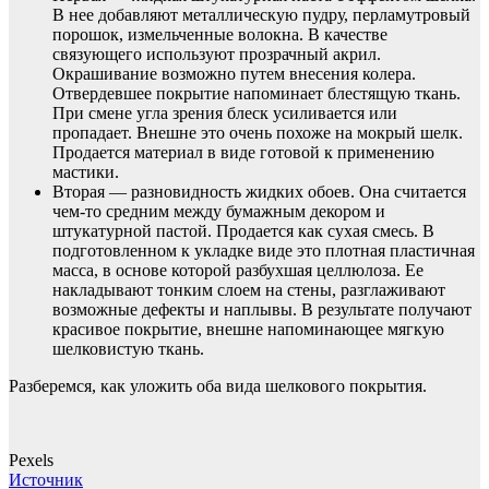
В нее добавляют металлическую пудру, перламутровый
порошок, измельченные волокна. В качестве
связующего используют прозрачный акрил.
Окрашивание возможно путем внесения колера.
Отвердевшее покрытие напоминает блестящую ткань.
При смене угла зрения блеск усиливается или
пропадает. Внешне это очень похоже на мокрый шелк.
Продается материал в виде готовой к применению
мастики.
Вторая — разновидность жидких обоев. Она считается
чем-то средним между бумажным декором и
штукатурной пастой. Продается как сухая смесь. В
подготовленном к укладке виде это плотная пластичная
масса, в основе которой разбухшая целлюлоза. Ее
накладывают тонким слоем на стены, разглаживают
возможные дефекты и наплывы. В результате получают
красивое покрытие, внешне напоминающее мягкую
шелковистую ткань.
Разберемся, как уложить оба вида шелкового покрытия.
Pexels
Источник