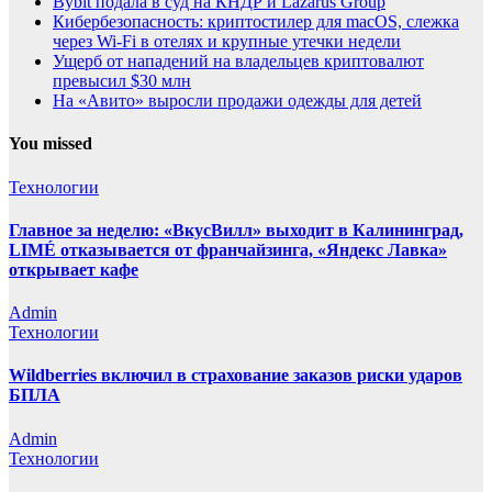
Bybit подала в суд на КНДР и Lazarus Group
Кибербезопасность: криптостилер для macOS, слежка
через Wi-Fi в отелях и крупные утечки недели
Ущерб от нападений на владельцев криптовалют
превысил $30 млн
На «Авито» выросли продажи одежды для детей
You missed
Технологии
Главное за неделю: «ВкусВилл» выходит в Калининград,
LIMÉ отказывается от франчайзинга, «Яндекс Лавка»
открывает кафе
Admin
Технологии
Wildberries включил в страхование заказов риски ударов
БПЛА
Admin
Технологии