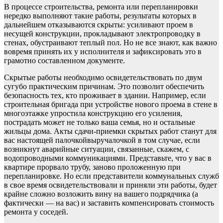
В процессе строительства, ремонта или перепланировки
нередко выполняют такие работы, результаты которых в
дальнейшем отказываются скрыты: усиливают проем в
несущей конструкции, прокладывают электропроводку в
стенах, обустраивают теплый пол. Но не все знают, как важно
вовремя принять их у исполнителя и зафиксировать это в
грамотно составленном документе.
Скрытые работы необходимо освидетельствовать по двум
сугубо практическим причинам. Это позволит обеспечить
безопасность тех, кто проживает в здании. Например, если
строительная бригада при устройстве нового проема в стене в
многоэтажке упростила конструкцию его усиления,
пострадать может не только ваша семья, но и остальные
жильцы дома. Акты сдачи-приемки скрытых работ станут для
вас настоящей палочкойвыручалочкой в том случае, если
возникнут аварийные ситуации, связанные, скажем, с
водопроводными коммуникациями. Представьте, что у вас в
квартире прорвало трубу, заново проложенную при
перепланировке. Но если представители коммунальных служб
в свое время освидетельствовали и приняли эти работы, будет
крайне сложно возложить вину на вашего подрядчика (а
фактически — на вас) и заставить компенсировать стоимость
ремонта у соседей.