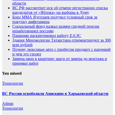
области
ВС РФ рассмотрит иск об отмене регистрации списка
кандидатов от «Яблока» на выборы в Думу
Боец ММА Ядуллаев получил условный срок за
покупку амфетамина
Социальный фонд назвал размер средней пенсии
неработающих россиян
Пашинян раскритиковал работу ЕАЭС
Здание Минэкологии Татарстана отремонтируют за 300
млн рублей
Почему люксовые авто с пробегом продают с наценкой
и чем это грозит
Замена окон в квартире: шаги от замера до монтажа и
приемки работ
You missed
Технологии
ВС России освободили Анискино в Харьковской области
Admin
Технологии