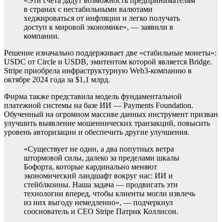
«Эти счета дадут возможность предпринимателям
в странах с нестабильными валютами
хеджироваться от инфляции и легко получать
доступ к мировой экономике», — заявили в
компании.
Решение изначально поддерживает две «стабильные монеты»:
USDC от Circle и USDB, эмитентом которой является Bridge.
Stripe приобрела инфраструктурную Web3-компанию в
октябре 2024 года за $1,1 млрд.
Фирма также представила модель фундаментальной
платежной системы на базе ИИ — Payments Foundation.
Обученный на огромном массиве данных инструмент призван
улучшить выявление мошеннических транзакций, повысить
уровень авторизации и обеспечить другие улучшения.
«Существует не один, а два попутных ветра
штормовой силы, далеко за пределами шкалы
Бофорта, которые кардинально меняют
экономический ландшафт вокруг нас: ИИ и
стейблкоины. Наша задача — продвигать эти
технологии вперед, чтобы клиенты могли извлечь
из них выгоду немедленно», — подчеркнул
сооснователь и CEO Stripe Патрик Коллисон.