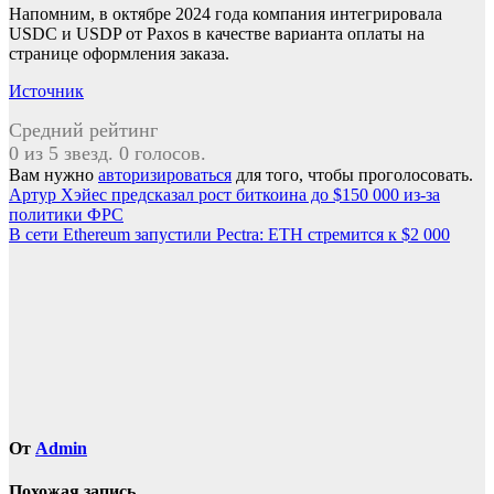
Напомним, в октябре 2024 года компания интегрировала
USDC и USDP от Paxos в качестве варианта оплаты на
странице оформления заказа.
Источник
Средний рейтинг
0 из 5 звезд. 0 голосов.
Вам нужно
авторизироваться
для того, чтобы проголосовать.
Навигация
Артур Хэйес предсказал рост биткоина до $150 000 из-за
политики ФРС
по
В сети Ethereum запустили Pectra: ETH стремится к $2 000
записям
От
Admin
Похожая запись