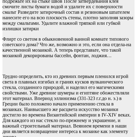
подрежьте их на стыке швов
После затвердевания клея
смочите листы бумаги водой и удалите их с поверхности
смальт
Разведите затирочный состав и резиновым шпателем
нанесите его на всю плоскость стены, плотно заполняя зазоры
между смальтами. Удалите влажной тряпкой или губкой
излишки затирки
Флирт со светом в обыкновенной ванной комнате типового
советского дома? Что же, возможно и это, если она отдела-на
качественной мозаикой. А теперь представьте, что такой
мозаикой декорированы бассейн, фонтан, лоджия…
Трудно определить, кто из древних первым пленился игрой
света в плавных изгибах и гранях кусков вулканического
стекла, созданного природой, и наделил его магическими
свойствами. Уже древние шумеры и египтяне обожествляли
этот материал. Впериод эллинизма (331-323 г.г.до н. э.) в
Греции было положено начало применению стекла в
мозаиках. Наивысшего же расцвета искусство мозаики
достигло во времена Византийской империи в IV-XIV веках.
Для каждого из нас стекло по-прежнему и украшение, и
важный строительный материал. Веянием времени в наши
дни является возвращение интереса к мозаике как элементу
декора.