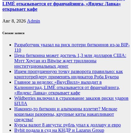
LIMÉ отказывается от франчайзинга, «Яндекс Лавка»
открывает кафе
Авг 8, 2026
Admin
Свежие записи
Разработчик указал на риск потери биткоинов из-за BIP-
110
Цена биткоина может достичь 1,3 млн долларов США:
Мэтт Хоуган из Bitwise ждет триллионы
институциональных денег
Ищем пропущенную точку разворота правильно: как
криптотрейдеру применять индикатор Роба Букера
Главное за неделю: «ВкусВилл» выходит в
Калининград, LIMÉ отказывается от франчайзинга,
«Яндекс Лавка» открывает кафе
Wildberries включил в страхование заказов риски ударов
БПЛА
Наконец-то биткоин и альткоины взлетят? Мелкие
кошельки разорены, крупные киты накапливают
средства!
Курсы валют 8 августа: рубль упал к доллару и евро
Bybit подала в суд на КНДР и Lazarus Group