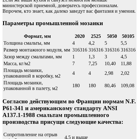
министерской приемной, доверьтесь профессионалам.
Впрочем, кто знает, как далеко заведут вас фантазия и умения.
Параметры промышленной мозаики
Формат, мм
2020
2525
5050
50105
Толщина смальты, мм
4
4,2
5
5,5
Размер монтажного модуля, мм
316316
316316
316316
316316
Зазор между смальтами, мм
1
1,3
3
4,5
Масса, кг/м2
7
7,25
10,40
11,88
Площадь мозаики,
4
4
2,98
2,02
упакованной в коробку, м2
Площадь мозаики,
180
180
80,46
109,08
упакованной в палету, м2
Согласно действующим во Франции нормам N.F.
P61-341 и американскому стандарту ANSI
A137.1-1988 смальтам промышленного
производства присущи следующие качества:
Сопротивление на отрыв
4,5 и выше