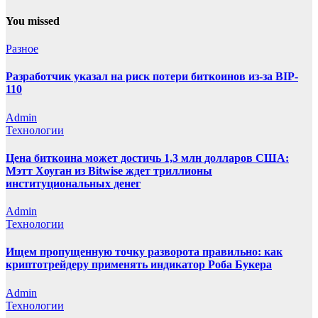
You missed
Разное
Разработчик указал на риск потери биткоинов из-за BIP-
110
Admin
Технологии
Цена биткоина может достичь 1,3 млн долларов США:
Мэтт Хоуган из Bitwise ждет триллионы
институциональных денег
Admin
Технологии
Ищем пропущенную точку разворота правильно: как
криптотрейдеру применять индикатор Роба Букера
Admin
Технологии