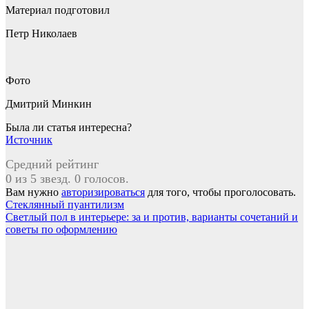
Материал подготовил
Петр Николаев
Фото
Дмитрий Минкин
Была ли статья интересна?
Источник
Средний рейтинг
0 из 5 звезд. 0 голосов.
Вам нужно
авторизироваться
для того, чтобы проголосовать.
Навигация
Стеклянный пуантилизм
Светлый пол в интерьере: за и против, варианты сочетаний и
по
советы по оформлению
записям