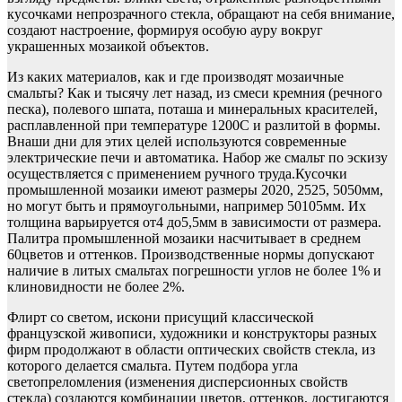
кусочками непрозрачного стекла, обращают на себя внимание,
создают настроение, формируя особую ауру вокруг
украшенных мозаикой объектов.
Из каких материалов, как и где производят мозаичные
смальты? Как и тысячу лет назад, из смеси кремния (речного
песка), полевого шпата, поташа и минеральных красителей,
расплавленной при температуре 1200C и разлитой в формы.
Внаши дни для этих целей используются современные
электрические печи и автоматика. Набор же смальт по эскизу
осуществляется с применением ручного труда.Кусочки
промышленной мозаики имеют размеры 2020, 2525, 5050мм,
но могут быть и прямоугольными, например 50105мм. Их
толщина варьируется от4 до5,5мм в зависимости от размера.
Палитра промышленной мозаики насчитывает в среднем
60цветов и оттенков. Производственные нормы допускают
наличие в литых смальтах погрешности углов не более 1% и
клиновидности не более 2%.
Флирт со светом, искони присущий классической
французской живописи, художники и конструкторы разных
фирм продолжают в области оптических свойств стекла, из
которого делается смальта. Путем подбора угла
светопреломления (изменения дисперсионных свойств
стекла) создаются комбинации цветов, оттенков, достигаются