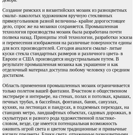
Создание римских и византийских мозаик из разноцветных
смальт- наколотых художником вручную стеклянных
прямоугольников разной величины- крайне дорогостоящее
дело, спрос же на мозаики сохраняется. Промышленная
технология производства мозаик была разработана почти
полвека назад. Принципы этой технологии, разработки эскиза
и перенесения изображения на различные поверхности едины
для всех производителей. Сегодня аналоги смальт- литые
куски стекла стандартных размеров и различного цвета- в
Европе и США производятся индустриальным путем. В
результате промышленная мозаика как украшение и как
отделочный материал доступна любому человеку со средним
достатком.
Область применения промышленных мозаик ограничивается
только полетом вашей фантазии. Вчастном и общественном
экстерьере и интерьере, на стенах, полах и потолках, крышах,
печных трубах, в бассейнах, фонтанах, банях, санузлах,
кухнях, на лестницах и пандусах, в подземных переходах, на
станциях метро, ландшафтных объектах, садовых дорожках, в
скульптурах и разного рода художественной пластике-
словом, везде, где имеется потенциальная возможность
оживить игрой света и цветом традиционные и привычные
взгляду предметы. Блики света, отраженные разноцветными