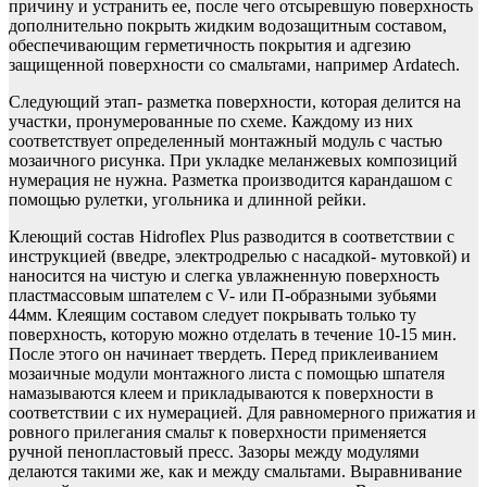
причину и устранить ее, после чего отсыревшую поверхность
дополнительно покрыть жидким водозащитным составом,
обеспечивающим герметичность покрытия и адгезию
защищенной поверхности со смальтами, например Ardatech.
Следующий этап- разметка поверхности, которая делится на
участки, пронумерованные по схеме. Каждому из них
соответствует определенный монтажный модуль с частью
мозаичного рисунка. При укладке меланжевых композиций
нумерация не нужна. Разметка производится карандашом с
помощью рулетки, угольника и длинной рейки.
Клеющий состав Hidroflex Plus разводится в соответствии с
инструкцией (введре, электродрелью с насадкой- мутовкой) и
наносится на чистую и слегка увлажненную поверхность
пластмассовым шпателем с V- или П-образными зубьями
44мм. Клеящим составом следует покрывать только ту
поверхность, которую можно отделать в течение 10-15 мин.
После этого он начинает твердеть. Перед приклеиванием
мозаичные модули монтажного листа с помощью шпателя
намазываются клеем и прикладываются к поверхности в
соответствии с их нумерацией. Для равномерного прижатия и
ровного прилегания смальт к поверхности применяется
ручной пенопластовый пресс. Зазоры между модулями
делаются такими же, как и между смальтами. Выравнивание