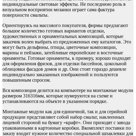
индивидуальные световые эффекты. Не последнюю роль в
визуальном восприятии мозаики играет сама фактура
поверхности смальты.
Ориентируясь на массового покупателя, фирмы предлагают
большое количество готовых вариантов отделки,
художественных и орнаментальных композиций, которые
заказчик волен выбрать из предложенных ему каталогов. Это
могут быть дельфины, птицы, цветочные композиции,
марины и пейзажи, затейливые европейские и восточные
орнаменты. Готовые орнаменты, к примеру, хорошо подходят
для оформления фризов, для отделки бассейнов, цокольной
облицовки фасадов домов и др. Они стоят гораздо дешевле
индивидуально заказанных изображений и пользуются
повышенным спросом.
Вся композиция делится на компьютере на монтажные модули
размером 316316мм, которые нумеруются на схеме и
устанавливаются на объекте в указанном порядке.
Монтажные модули как для единичной, так и для серийной
продукции представляют собой набор смальт, наклеенных
лицевой стороной на бумагу «крафт». Они приходят с завода
упакованными в картонные коробки. Вкомплект поставки по
заказу входит нужное количество специальной шпаклевки для