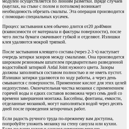
модулей осуществляется по линиям разметки. Вряде случаев
(науглах, на стыке с полом и потолком) возникает
необходимость обрезать смальты. Эта операция производится
с помощью специальных кусачек.
Процесс застывания клея обычно длится от20 до40мин
(взависимости от материала и фактуры поверхности), после
чего листы бумаги смачивают губкой и отделяют. Излишки
клея удаляются мокрой тряпкой.
После застывания клеящего состава (через 2-3 ч) наступает
очередь затирки зазоров между смальтами. Она производится
широким резиновым шпателем предварительно разведенной
водостойкой затиркой Ardal Joint нужного цвета. Зазоры
должны заполняться составом полностью и не иметь пустот.
Излишки затирки удаляются по ходу работы, а через день
смываются с поверхности. Применение кислот для этих целей
недопустимо. Окончательная чистка мозаики с применением
горячей воды и едких составов возможна через семь дней со
времени завершения монтажа. Бассейны, фонтаны, емкости,
отделанные мозаикой, могут наполняться водой через десять
дней после проведения затирочных работ.
Если радость ручного труда по-прежнему вам доступна,
попробуйте уложить мозаику на стену санузла или кухни.
Если же ваши кухня и санузел немногим меньше