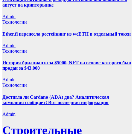
август на крипторынке
Admin
Технологии
Ether.fi перенесла рестейкинг из weETH в отдельный токен
Admin
Технологии
История бриллианта за $5000, NFT на основе которого был
продан за $43,000
Admin
Технологии
Достигла ли Cardano (ADA) дна? Аналитическая
компания сообщает! Вот последняя информация
Admin
Строительные