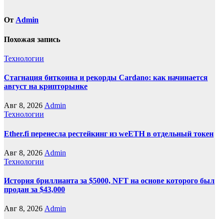
От
Admin
Похожая запись
Технологии
Стагнация биткоина и рекорды Cardano: как начинается
август на крипторынке
Авг 8, 2026
Admin
Технологии
Ether.fi перенесла рестейкинг из weETH в отдельный токен
Авг 8, 2026
Admin
Технологии
История бриллианта за $5000, NFT на основе которого был
продан за $43,000
Авг 8, 2026
Admin