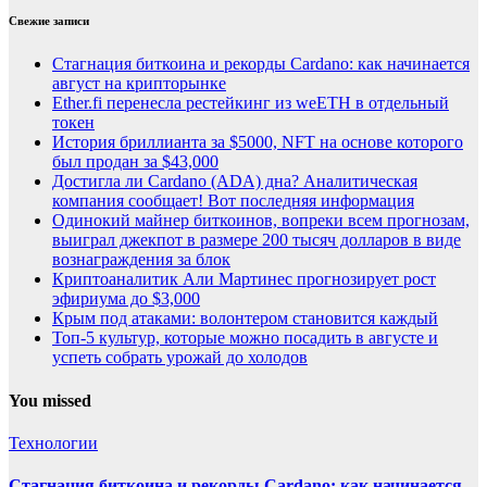
Свежие записи
Стагнация биткоина и рекорды Cardano: как начинается
август на крипторынке
Ether.fi перенесла рестейкинг из weETH в отдельный
токен
История бриллианта за $5000, NFT на основе которого
был продан за $43,000
Достигла ли Cardano (ADA) дна? Аналитическая
компания сообщает! Вот последняя информация
Одинокий майнер биткоинов, вопреки всем прогнозам,
выиграл джекпот в размере 200 тысяч долларов в виде
вознаграждения за блок
Криптоаналитик Али Мартинес прогнозирует рост
эфириума до $3,000
Крым под атаками: волонтером становится каждый
Топ-5 культур, которые можно посадить в августе и
успеть собрать урожай до холодов
You missed
Технологии
Стагнация биткоина и рекорды Cardano: как начинается