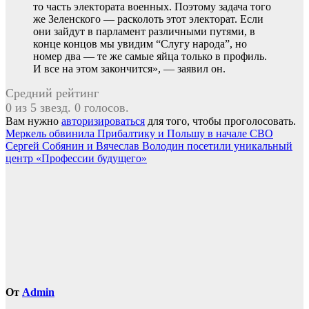
то часть электората военных. Поэтому задача того
же Зеленского — расколоть этот электорат. Если
они зайдут в парламент различными путями, в
конце концов мы увидим “Слугу народа”, но
номер два — те же самые яйца только в профиль.
И все на этом закончится», — заявил он.
Средний рейтинг
0 из 5 звезд. 0 голосов.
Вам нужно
авторизироваться
для того, чтобы проголосовать.
Навигация
Меркель обвинила Прибалтику и Польшу в начале СВО
Сергей Собянин и Вячеслав Володин посетили уникальный
по
центр «Профессии будущего»
записям
От
Admin