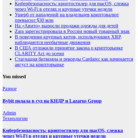
Кибербезопасность: криптостилер для macOS, слежка
через Wi-Fi в отелях и крупные утечки недели
Ущерб от нападений на владельцев криптовалют
превысил $30 млн
На «Авито» выросли продажи одежды для детей
Zara зарегистрировала в России новый товарный знак
В поведении крупных китов, использующих XRP,
наблюдаются необычные движения
В США отложили принятие закона о крипторынке
CLARITY Act до осени
Стагнация биткоина и рекорды Cardano: как начинается
август на крипторынке
You missed
Разное
Bybit подала в суд на КНДР и Lazarus Group
Admin
Технологии
Кибербезопасность: криптостилер для macOS, слежка
через Wi-Fi в отелях и крупные утечки недели