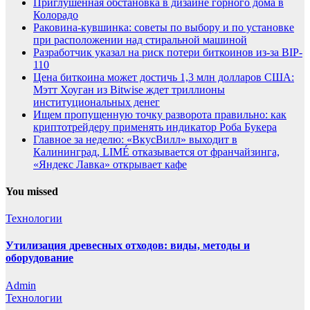
Приглушенная обстановка в дизайне горного дома в
Колорадо
Раковина-кувшинка: советы по выбору и по установке
при расположении над стиральной машиной
Разработчик указал на риск потери биткоинов из-за BIP-
110
Цена биткоина может достичь 1,3 млн долларов США:
Мэтт Хоуган из Bitwise ждет триллионы
институциональных денег
Ищем пропущенную точку разворота правильно: как
криптотрейдеру применять индикатор Роба Букера
Главное за неделю: «ВкусВилл» выходит в
Калининград, LIMÉ отказывается от франчайзинга,
«Яндекс Лавка» открывает кафе
You missed
Технологии
Утилизация древесных отходов: виды, методы и
оборудование
Admin
Технологии