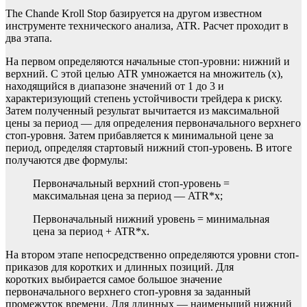
The Chande Kroll Stop базируется на другом известном
инструменте технического анализа, ATR. Расчет проходит в
два этапа.
На первом определяются начальные стоп-уровни: нижний и
верхний. С этой целью ATR умножается на множитель (x),
находящийся в диапазоне значений от 1 до 3 и
характеризующий степень устойчивости трейдера к риску.
Затем полученный результат вычитается из максимальной
цены за период — для определения первоначального верхнего
стоп-уровня. Затем прибавляется к минимальной цене за
период, определяя стартовый нижний стоп-уровень. В итоге
получаются две формулы:
Первоначальный верхний стоп-уровень =
максимальная цена за период — ATR*x;
Первоначальный нижний уровень = минимальная
цена за период + ATR*x.
На втором этапе непосредственно определяются уровни стоп-
приказов для коротких и длинных позиций. Для
коротких выбирается самое большое значение
первоначального верхнего стоп-уровня за заданный
промежуток времени. Для длинных — наименьший нижний