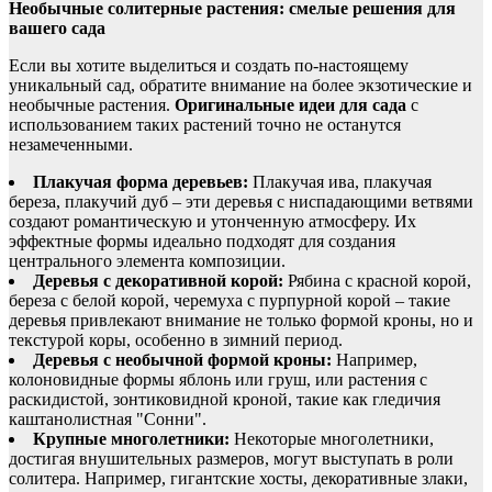
Необычные солитерные растения: смелые решения для
вашего сада
Если вы хотите выделиться и создать по-настоящему
уникальный сад, обратите внимание на более экзотические и
необычные растения.
Оригинальные идеи для сада
с
использованием таких растений точно не останутся
незамеченными.
Плакучая форма деревьев:
Плакучая ива, плакучая
береза, плакучий дуб – эти деревья с ниспадающими ветвями
создают романтическую и утонченную атмосферу. Их
эффектные формы идеально подходят для создания
центрального элемента композиции.
Деревья с декоративной корой:
Рябина с красной корой,
береза с белой корой, черемуха с пурпурной корой – такие
деревья привлекают внимание не только формой кроны, но и
текстурой коры, особенно в зимний период.
Деревья с необычной формой кроны:
Например,
колоновидные формы яблонь или груш, или растения с
раскидистой, зонтиковидной кроной, такие как гледичия
каштанолистная "Сонни".
Крупные многолетники:
Некоторые многолетники,
достигая внушительных размеров, могут выступать в роли
солитера. Например, гигантские хосты, декоративные злаки,