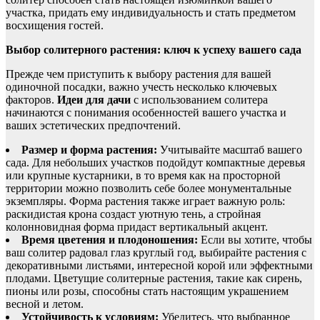
участка, придать ему индивидуальность и стать предметом
восхищения гостей.
Выбор солитерного растения: ключ к успеху вашего сада
Прежде чем приступить к выбору растения для вашей
одиночной посадки, важно учесть несколько ключевых
факторов.
Идеи для дачи
с использованием солитера
начинаются с понимания особенностей вашего участка и
ваших эстетических предпочтений.
Размер и форма растения:
Учитывайте масштаб вашего
сада. Для небольших участков подойдут компактные деревья
или крупные кустарники, в то время как на просторной
территории можно позволить себе более монументальные
экземпляры. Форма растения также играет важную роль:
раскидистая крона создаст уютную тень, а стройная
колонновидная форма придаст вертикальный акцент.
Время цветения и плодоношения:
Если вы хотите, чтобы
ваш солитер радовал глаз круглый год, выбирайте растения с
декоративными листьями, интересной корой или эффектными
плодами. Цветущие солитерные растения, такие как сирень,
пионы или розы, способны стать настоящим украшением
весной и летом.
Устойчивость к условиям:
Убедитесь, что выбранное