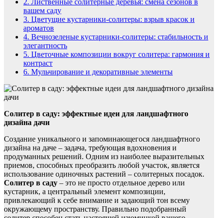
2.
Лиственные солитерные деревья: смена сезонов в
вашем саду
3.
Цветущие кустарники-солитеры: взрыв красок и
ароматов
4.
Вечнозеленые кустарники-солитеры: стабильность и
элегантность
5.
Цветочные композиции вокруг солитера: гармония и
контраст
6.
Мульчирование и декоративные элементы
Солитер в саду: эффектные идеи для ландшафтного
дизайна дачи
Создание уникального и запоминающегося ландшафтного
дизайна на даче – задача, требующая вдохновения и
продуманных решений. Одним из наиболее выразительных
приемов, способных преобразить любой участок, является
использование одиночных растений – солитерных посадок.
Солитер в саду
– это не просто отдельное дерево или
кустарник, а центральный элемент композиции,
привлекающий к себе внимание и задающий тон всему
окружающему пространству. Правильно подобранный
солитер способен стать настоящей изюминкой вашего