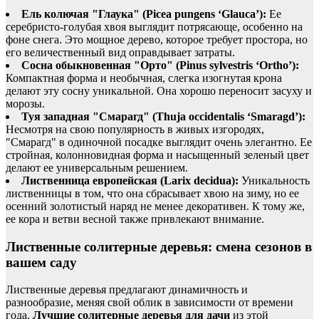
Ель колючая "Глаука" (Picea pungens ‘Glauca’):
Ее
серебристо-голубая хвоя выглядит потрясающе, особенно на
фоне снега. Это мощное дерево, которое требует простора, но
его величественный вид оправдывает затраты.
Сосна обыкновенная "Орто" (Pinus sylvestris ‘Ortho’):
Компактная форма и необычная, слегка изогнутая крона
делают эту сосну уникальной. Она хорошо переносит засуху и
морозы.
Туя западная "Смарагд" (Thuja occidentalis ‘Smaragd’):
Несмотря на свою популярность в живых изгородях,
"Смарагд" в одиночной посадке выглядит очень элегантно. Ее
стройная, колонновидная форма и насыщенный зеленый цвет
делают ее универсальным решением.
Лиственница европейская (Larix decidua):
Уникальность
лиственницы в том, что она сбрасывает хвою на зиму, но ее
осенний золотистый наряд не менее декоративен. К тому же,
ее кора и ветви весной также привлекают внимание.
Лиственные солитерные деревья: смена сезонов в
вашем саду
Лиственные деревья предлагают динамичность и
разнообразие, меняя свой облик в зависимости от времени
года.
Лучшие солитерные деревья для дачи
из этой