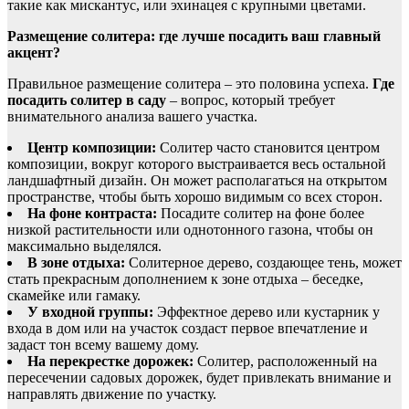
такие как мискантус, или эхинацея с крупными цветами.
Размещение солитера: где лучше посадить ваш главный
акцент?
Правильное размещение солитера – это половина успеха.
Где
посадить солитер в саду
– вопрос, который требует
внимательного анализа вашего участка.
Центр композиции:
Солитер часто становится центром
композиции, вокруг которого выстраивается весь остальной
ландшафтный дизайн. Он может располагаться на открытом
пространстве, чтобы быть хорошо видимым со всех сторон.
На фоне контраста:
Посадите солитер на фоне более
низкой растительности или однотонного газона, чтобы он
максимально выделялся.
В зоне отдыха:
Солитерное дерево, создающее тень, может
стать прекрасным дополнением к зоне отдыха – беседке,
скамейке или гамаку.
У входной группы:
Эффектное дерево или кустарник у
входа в дом или на участок создаст первое впечатление и
задаст тон всему вашему дому.
На перекрестке дорожек:
Солитер, расположенный на
пересечении садовых дорожек, будет привлекать внимание и
направлять движение по участку.