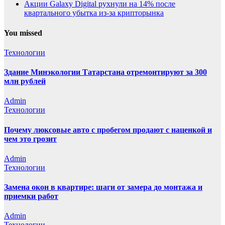
Акции Galaxy Digital рухнули на 14% после
квартального убытка из-за крипторынка
You missed
Технологии
Здание Минэкологии Татарстана отремонтируют за 300
млн рублей
Admin
Технологии
Почему люксовые авто с пробегом продают с наценкой и
чем это грозит
Admin
Технологии
Замена окон в квартире: шаги от замера до монтажа и
приемки работ
Admin
Технологии