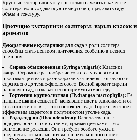
Крупные кустарники могут не только служить в качестве
солитера, но и создавать уютные уголки, придавать саду
объем и текстуру.
Цветущие кустарники-солитеры: взрыв красок и
ароматов
Декоративные кустарники для сада
в роли солитера
способны стать центром притяжения, особенно в период
цветения.
Сирень обыкновенная (Syringa vulgaris):
Классика
жанра. Огромное разнообразие сортов с махровыми и
простыми цветками разнообразных оттенков – от белого и
сиреневого до темно-фиолетового. Весной аромат сирени
наполняет сад, создавая неповторимую атмосферу.
Гортензия крупнолистная (Hydrangea macrophylla):
Ее
пышные шапки соцветий, меняющие цвет в зависимости от
кислотности почвы, – это настоящее чудо. Гортензия станет
эффектным акцентом в полутенистом уголке сада.
Рододендрон (Rhododendron):
Величественные
рододендроны с их крупными, яркими цветками – это
воплощение роскоши. Они требуют особого ухода и
предпочитают кислые почвы, но результат того стоит.