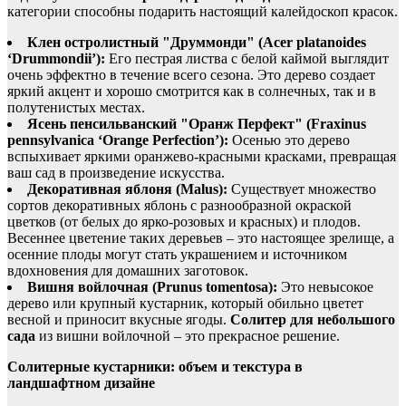
категории способны подарить настоящий калейдоскоп красок.
Клен остролистный "Друммонди" (Acer platanoides
‘Drummondii’):
Его пестрая листва с белой каймой выглядит
очень эффектно в течение всего сезона. Это дерево создает
яркий акцент и хорошо смотрится как в солнечных, так и в
полутенистых местах.
Ясень пенсильванский "Оранж Перфект" (Fraxinus
pennsylvanica ‘Orange Perfection’):
Осенью это дерево
вспыхивает яркими оранжево-красными красками, превращая
ваш сад в произведение искусства.
Декоративная яблоня (Malus):
Существует множество
сортов декоративных яблонь с разнообразной окраской
цветков (от белых до ярко-розовых и красных) и плодов.
Весеннее цветение таких деревьев – это настоящее зрелище, а
осенние плоды могут стать украшением и источником
вдохновения для домашних заготовок.
Вишня войлочная (Prunus tomentosa):
Это невысокое
дерево или крупный кустарник, который обильно цветет
весной и приносит вкусные ягоды.
Солитер для небольшого
сада
из вишни войлочной – это прекрасное решение.
Солитерные кустарники: объем и текстура в
ландшафтном дизайне