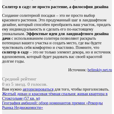
Солитер в саду: не просто растение, а философия дизайна
Создание солитерной посадки – это не просто выбор
красивого растения. Это продуманный шаг в ландшафтном
дизайне, который способен преобразить ваш участок, придать
ему индивидуальность и сделать его по-настоящему
уникальным.
Эффектные идеи для ландшафтного дизайна
дачи
с использованием солитера позволяют раскрыть
потенциал вашего участка и создать место, где вы будете
чувствовать себя комфортно и счастливо. Помните, что
солитер в саду
– это не только элемент декора, но и источник
вдохновения, который будет радовать вас своей красотой
долгие годы.
Источник:
belinskiy.net.ru
Средний рейтинг
0 из 5 звезд. 0 голосов.
Вам нужно
авторизироваться
для того, чтобы проголосовать.
Навигация
Желтый диван и красивая тёмная спальня: живая квартира в
Стокгольме (57 кв. м)
по
География амбиций: обзор номинантов премии «Рекорды
записям
Рынка Недвижимости»