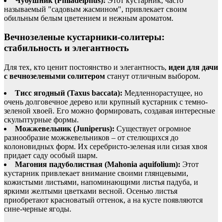
Чубушник (Philadelphus):
Этот кустарник, часто
называемый "садовым жасмином", привлекает своим
обильным белым цветением и нежным ароматом.
Вечнозеленые кустарники-солитеры:
стабильность и элегантность
Для тех, кто ценит постоянство и элегантность,
идеи для дачи
с вечнозелеными солитером
станут отличным выбором.
Тисс ягодный (Taxus baccata):
Медленнорастущее, но
очень долговечное дерево или крупный кустарник с темно-
зеленой хвоей. Его можно формировать, создавая интересные
скульптурные формы.
Можжевельник (Juniperus):
Существует огромное
разнообразие можжевельников – от стелющихся до
колоновидных форм. Их серебристо-зеленая или сизая хвоя
придает саду особый шарм.
Магония падуболистная (Mahonia aquifolium):
Этот
кустарник привлекает внимание своими глянцевыми,
кожистыми листьями, напоминающими листья падуба, и
яркими желтыми цветками весной. Осенью листья
приобретают красноватый оттенок, а на кусте появляются
сине-черные ягоды.