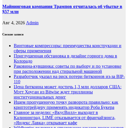
Майнинговая компания Трампов отчиталась об убытке в
$57 млн
Авг 4, 2026
Admin
Свежие записи
Винтовые компрессоры: преимущества конструкции и
сферы применения
Приглушенная обстановка в дизайне горного дома в
Колорадо
Раковина-кувшинка: советы по выбору и по установке
при расположении над стиральной машиной
Разработчик указал на риск потери биткоинов из-за BIP-
110
Цена биткоина может достичь 1,3 млн долларов США:
Мэтт Хоуган из Bitwise ждет триллионы
институциональных денег
Ищем пропущенную точку разворота правильно: как
криптотрейдеру применять индикатор Роба Букера
Главное за неделю: «ВкусВилл» выходит в
Калининград, LIMÉ отказывается от франчайзинга,
«Яндекс Лавка» открывает кафе
Wildberries включил в страхование заказов риски ударов