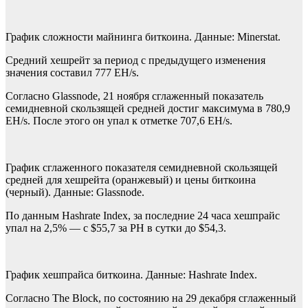
График сложности майнинга биткоина. Данные: Minerstat.
Средний хешрейт за период с предыдущего изменения
значения составил 777 EH/s.
Согласно Glassnode, 21 ноября сглаженный показатель
семидневной скользящей средней достиг максимума в 780,9
EH/s. После этого он упал к отметке 707,6 EH/s.
График сглаженного показателя семидневной скользящей
средней для хешрейта (оранжевый) и цены биткоина
(черный). Данные: Glassnode.
По данным Hashrate Index, за последние 24 часа хешпрайс
упал на 2,5% — с $55,7 за PH в сутки до $54,3.
График хешпрайса биткоина. Данные: Hashrate Index.
Согласно The Block, по состоянию на 29 декабря сглаженный