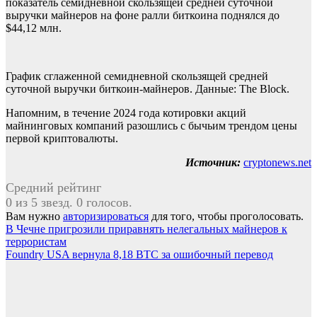
показатель семидневной скользящей средней суточной
выручки майнеров на фоне ралли биткоина поднялся до
$44,12 млн.
График сглаженной семидневной скользящей средней
суточной выручки биткоин-майнеров. Данные: The Block.
Напомним, в течение 2024 года котировки акций
майнинговых компаний разошлись с бычьим трендом цены
первой криптовалюты.
Источник:
cryptonews.net
Средний рейтинг
0 из 5 звезд. 0 голосов.
Вам нужно
авторизироваться
для того, чтобы проголосовать.
Навигация
В Чечне пригрозили приравнять нелегальных майнеров к
террористам
по
Foundry USA вернула 8,18 BTC за ошибочный перевод
записям