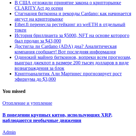
В США отложили принятие закона о крипторынке
CLARITY Act до осени
Стагнация биткоина и рекорды Cardano: как начинается
август на крипторынке
Ether.fi перенесла рестейкинг из weETH в отдельный
токен
История бриллианта за $5000, NFT на основе которого
был продан за $43,000
Достигла ли Cardano (ADA) дна? Аналитическая
компания сообщает! Вот последняя информация
Одинокий майнер биткоинов, вопреки всем прогнозам,
выиграл джекпот в размере 200 тысяч долларов в виде
вознаграждения за блок
Криптоаналитик Али Мартинес прогнозирует рост
эфириума до $3,000
You missed
Отопление и утепление
В поведении крупных китов, использующих XRP,
наблюдаются необычные движения
Admin