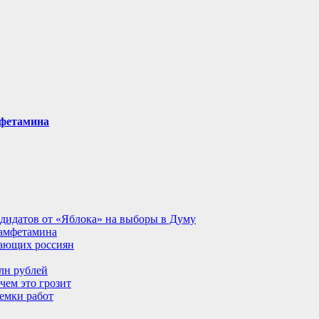
мфетамина
ндидатов от «Яблока» на выборы в Думу
 амфетамина
тающих россиян
лн рублей
чем это грозит
иемки работ