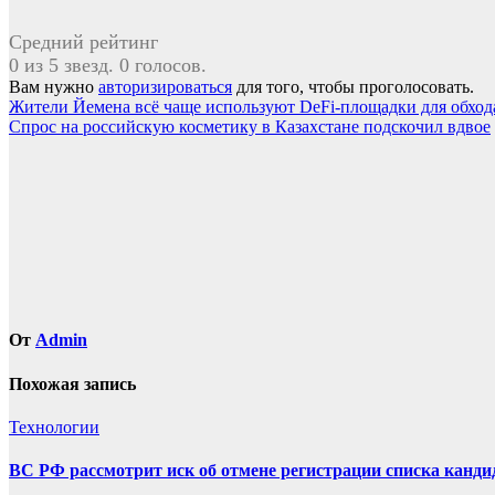
Средний рейтинг
0 из 5 звезд. 0 голосов.
Вам нужно
авторизироваться
для того, чтобы проголосовать.
Навигация
Жители Йемена всё чаще используют DeFi-площадки для обхо
Спрос на российскую косметику в Казахстане подскочил вдвое
по
записям
От
Admin
Похожая запись
Технологии
ВС РФ рассмотрит иск об отмене регистрации списка канд