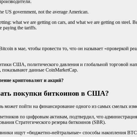
производители.
 the US government, not the average American.
tting: what we are getting on cars, and what we are getting on steel. 
 paying the tariffs.
tcoin в мае, чтобы провести то, что он называет «проверкой р
литики США, политического давления и глобальной торговой нап
, показывают данные CoinMarketCap.
ление криптовалют и акций?
вать покупки биткоинов в США?
ерь может пойти на финансирование одного из самых смелых из
ветников по цифровым активам, подтвердил, что администрация
вания Стратегического резерва биткоинов (SBR).
новники ищут «бюджетно-нейтральные» способы накопления BTC