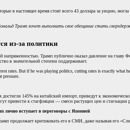
орые в настоящее время стоят всего 43 доллара за унцию, могл
ональд Трамп хочет выполнить свое обещание стать сверхдержав
ся из-за политики
ей напряженностью. Трамп публично оказал давление на главу Ф
ство в значительной степени поддерживает.
est rates. But if he was playing politics, cutting rates is exactly what h
at pressure.
х достигли 145% на китайский импорт, приведут к экономическ
огут привести к стагфляции — смеси растущих цен и стагнации р
п лично вступает в переговоры с Японией
рамп продолжает критиковать его в СМИ, даже называя его «Сл