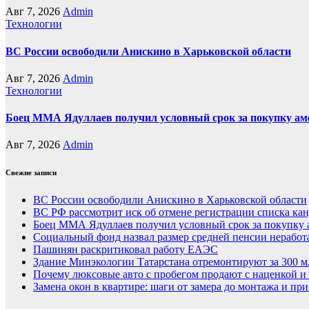
Авг 7, 2026
Admin
Технологии
ВС России освободили Анискино в Харьковской области
Авг 7, 2026
Admin
Технологии
Боец ММА Ядуллаев получил условный срок за покупку а
Авг 7, 2026
Admin
Свежие записи
ВС России освободили Анискино в Харьковской области
ВС РФ рассмотрит иск об отмене регистрации списка ка
Боец ММА Ядуллаев получил условный срок за покупку
Социальный фонд назвал размер средней пенсии нерабо
Пашинян раскритиковал работу ЕАЭС
Здание Минэкологии Татарстана отремонтируют за 300 м
Почему люксовые авто с пробегом продают с наценкой и 
Замена окон в квартире: шаги от замера до монтажа и пр