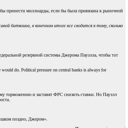
а бы принести миллиарды, если бы была привязана к рыночной
ой биткоина, в конечном итоге все сводится к тому, сколько
едеральной резервной системы Джерома Пауэлла, чтобы тот
e would do. Political pressure on central banks is always for
ому торможению и заставят ФРС снизить ставки. Но Пауэлл
оста.
ишком поздно, Джером».