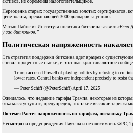
активов, не обременяя налогоплательщиков.
Переоценка старых государственных золотых сертификатов, кот
цене золота, превышающей 3000 долларов за унцию.
Мэтью Пайнс из Института политики биткоина заявил:
«Если Д
у вас биткоинов.”
Политическая напряженность накаляет
Эта стратегия поддержки биткоина идет вразрез с существующ
снизил процентные ставки, и этот шаг криптовалютное сообще
Trump accused Powell of playing politics by refusing to cut inter
lower rates. Central banks are independent precisely to resist th
— Peter Schiff (@PeterSchiff) April 17, 2025
Ожидалось, что недавние тарифы Трампа, некоторые из которы
отказался уступить, предупредив, что такие высокие тарифы м
По теме:
Растет напряженность по тарифам, поскольку Трам
Несмотря на предупреждения Пауэлла и независимость ФРС, Т