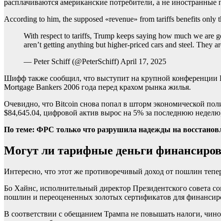
расплачиваются американские потребители, а не иностранные 
According to him, the supposed «revenue» from tariffs benefits only
With respect to tariffs, Trump keeps saying how much we are ge
aren’t getting anything but higher-priced cars and steel. They are
— Peter Schiff (@PeterSchiff) April 17, 2025
Шифф также сообщил, что выступит на крупной конференции Bi
Mortgage Bankers 2006 года перед крахом рынка жилья.
Очевидно, что Bitcoin снова попал в шторм экономической по
$84,645.04, цифровой актив вырос на 5% за последнюю неделю
По теме:
ФРС только что разрушила надежды на восстанов
Могут ли тарифные деньги финансиро
Интересно, что этот же противоречивый доход от пошлин теп
Бо Хайнс, исполнительный директор Президентского совета со
пошлин и переоцененных золотых сертификатов для финансиро
В соответствии с обещанием Трампа не повышать налоги, чи