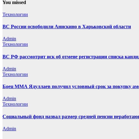
You missed
Технологии
ВС России освободили Анискино в Харьковской области
Admin
Технологии
ВС РФ рассмотрит иск об отмене регистрации списка канд
Admin
Технологии
Боец ММА Ядуллаев получил условный срок за покупку а
Admin
Технологии
Социальный фонд назвал размер средней пенсии неработаю
Admin