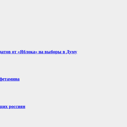
идатов от «Яблока» на выборы в Думу
мфетамина
щих россиян