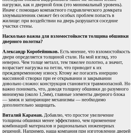
нагрузки, как и дверной блок (это минимальный уровень).
Иначе с помощью компактного гидравлического домкрата
злоумышленник сможет без особых проблем попасть в
жилище: при воздействии на дверь разрушатся соседние
участки стены.
Насколько важна для взломостойкости толщина обшивки
дверного полотна?
Александр Коробейников.
Есть мнение, что взломостойкость
двери определяется толщиной стали. На мой взгляд, это
неверно. Чем толще металл, тем тяжелее полотно, а значит,
возрастает нагрузка на петли, что приводит к их
преждевременному износу. Ктому же погасить инерцию
массивной створки при ее открывании и закрывании
довольно сложно: конструкция становится травмоопасной. Но
важно понимать, что, доводя толщину обшивки до разумного
минимума (около 1,5мм), главные элементы дверного блока
— замок и запирающие механизмы — необходимо
дополнительно защищать.
Виталий Караман.
Добавлю, что простое увеличение
толщины обшивки менее эффективно, чем применение
комбинаций материалов и рациональных инженерных
решений. Например, наша компания при изготовлении дверей