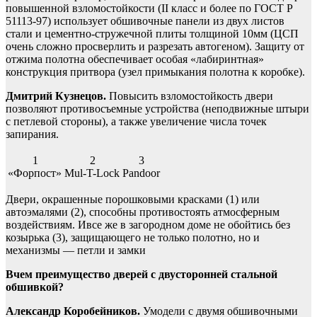
повышенной взломостойкости (II класс и более по ГОСТ Р
51113-97) использует обшивочные панели из двух листов
стали и цементно-стружечной плиты толщиной 10мм (ЦСП
очень сложно просверлить и разрезать автогеном). Защиту от
отжима полотна обеспечивает особая «лабиринтная»
конструкция притвора (узел примыкания полотна к коробке).
Дмитрий Кузнецов.
Повысить взломостойкость двери
позволяют противосъемные устройства (неподвижные штыри
с петлевой стороны), а также увеличение числа точек
запирания.
1
2
3
«Форпост»
Mul-T-Lock
Pandoor
Двери, окрашенные порошковыми красками (1) или
автоэмалями (2), способны противостоять атмосферным
воздействиям. Ивсе же в загородном доме не обойтись без
козырька (3), защищающего не только полотно, но и
механизмы — петли и замки
Вчем преимущество дверей с двусторонней стальной
обшивкой?
Александр Коробейников.
Умодели с двумя обшивочными