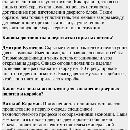
ставят очень толстые уплотнители. Как правило, это всего
лишь способ скрыть или компенсировать неточности,
допущенные при изготовлении дверного блока. Таким
образом, чем тоньше уплотнитель, тем меньше зазоры между
деталями в зоне притвора, а значит, лучше тепло- и
звукоизолирующие характеристики конструкции.
Каковы достоинства и недостатки скрытых петель?
Дмитрий Кузнецов.
Скрытые петли практически недоступны
для взломщика. Именно ими, как правило, оснащают сейфы.
Старые модификации таких петель ограничивали угол
открывания двери. Однако сегодня появились изделия,
позволяющие распахивать створку на 180 и регулировать
полотно в двух плоскостях. Благодаря этому удается добиться,
чтобы оно плотно прилегало к коробке.
Какие материалы используют для заполнения дверных
полотен и коробок?
Виталий Караман.
Применение тех или иных материалов
продиктовано в первую очередь спецификой
технологического процесса и соображениями экономии. Наша
компания изготовляет двери с двусторонней обшивкой.
Сначала полотно заполняют утеплителем (минеральной
ватой), затем приваривают второй лист, а после этого изделие