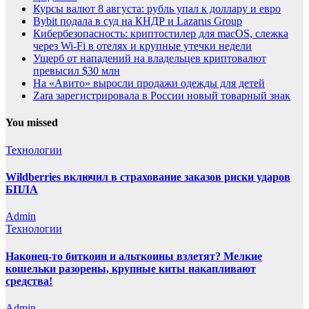
Курсы валют 8 августа: рубль упал к доллару и евро
Bybit подала в суд на КНДР и Lazarus Group
Кибербезопасность: криптостилер для macOS, слежка
через Wi-Fi в отелях и крупные утечки недели
Ущерб от нападений на владельцев криптовалют
превысил $30 млн
На «Авито» выросли продажи одежды для детей
Zara зарегистрировала в России новый товарный знак
You missed
Технологии
Wildberries включил в страхование заказов риски ударов
БПЛА
Admin
Технологии
Наконец-то биткоин и альткоины взлетят? Мелкие
кошельки разорены, крупные киты накапливают
средства!
Admin