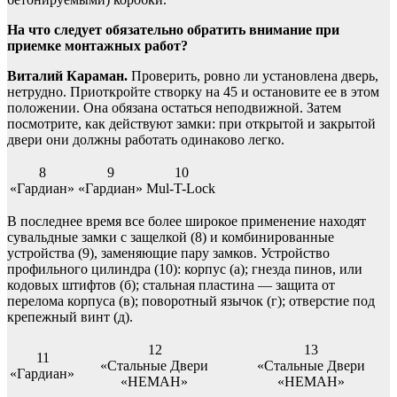
На что следует обязательно обратить внимание при
приемке монтажных работ?
Виталий Караман.
Проверить, ровно ли установлена дверь,
нетрудно. Приоткройте створку на 45 и остановите ее в этом
положении. Она обязана остаться неподвижной. Затем
посмотрите, как действуют замки: при открытой и закрытой
двери они должны работать одинаково легко.
8
9
10
«Гардиан»
«Гардиан»
Mul-T-Lock
В последнее время все более широкое применение находят
сувальдные замки с защелкой (8) и комбинированные
устройства (9), заменяющие пару замков. Устройство
профильного цилиндра (10): корпус (а); гнезда пинов, или
кодовых штифтов (б); стальная пластина — защита от
перелома корпуса (в); поворотный язычок (г); отверстие под
крепежный винт (д).
12
13
11
«Стальные Двери
«Стальные Двери
«Гардиан»
«НЕМАН»
«НЕМАН»