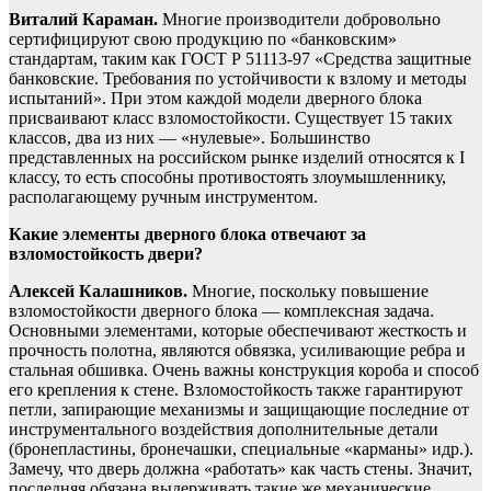
Виталий Караман.
Многие производители добровольно
сертифицируют свою продукцию по «банковским»
стандартам, таким как ГОСТ Р 51113-97 «Средства защитные
банковские. Требования по устойчивости к взлому и методы
испытаний». При этом каждой модели дверного блока
присваивают класс взломостойкости. Существует 15 таких
классов, два из них — «нулевые». Большинство
представленных на российском рынке изделий относятся к I
классу, то есть способны противостоять злоумышленнику,
располагающему ручным инструментом.
Какие элементы дверного блока отвечают за
взломостойкость двери?
Алексей Калашников.
Многие, поскольку повышение
взломостойкости дверного блока — комплексная задача.
Основными элементами, которые обеспечивают жесткость и
прочность полотна, являются обвязка, усиливающие ребра и
стальная обшивка. Очень важны конструкция короба и способ
его крепления к стене. Взломостойкость также гарантируют
петли, запирающие механизмы и защищающие последние от
инструментального воздействия дополнительные детали
(бронепластины, бронечашки, специальные «карманы» идр.).
Замечу, что дверь должна «работать» как часть стены. Значит,
последняя обязана выдерживать такие же механические