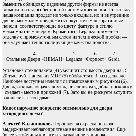
Заменить облицовку изделием другой фирмы не всегда
возможно из-за особенностей системы крепления. Поскольку
наша компания продает не только входные, но и внутренние
двери, мы можем предложить покупателям декоративные
панели, соответствующие по цвету, фактуре и стилю
межкомнатным дверям. Кроме того, Leganza применяет
отделку с промежуточным слоем из технической пробки —
она улучшает теплоизолирующие качества полотна.
4
5
6
7
«Стальные Двери «НЕМАН»
Leganza
«Форпост»
Gerda
Установка стеклопакета (4) увеличит стоимость двери на 15-
20 тыс. руб. Панель из MDF (5) обойдется в 3 раза дешевле.
Наиболее доступны изделия с штампованным рисунком (6).
Дверь, открывающаяся внутрь, не слишком удобна, поскольку
«съедает» место в прихожей (7). Зато вы не рискуете вступить
в конфликт с соседями.
Какое наружное покрытие оптимально для двери
загородного дома?
Алексей Калашников.
Порошковая окраска неплохо
выдерживает неблагоприятные внешние воздействия. Еще
более устойчивы к влаге и ультрафиолету широко