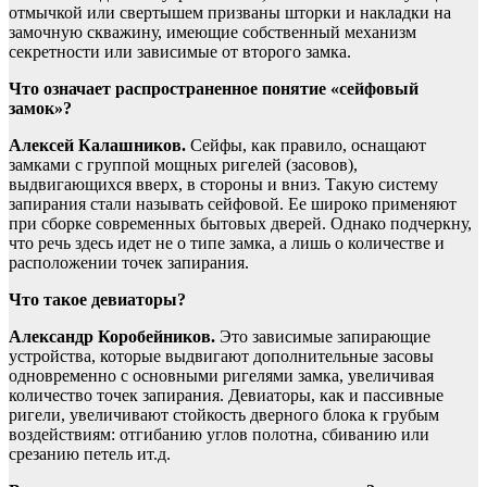
отмычкой или свертышем призваны шторки и накладки на
замочную скважину, имеющие собственный механизм
секретности или зависимые от второго замка.
Что означает распространенное понятие «сейфовый
замок»?
Алексей Калашников.
Сейфы, как правило, оснащают
замками с группой мощных ригелей (засовов),
выдвигающихся вверх, в стороны и вниз. Такую систему
запирания стали называть сейфовой. Ее широко применяют
при сборке современных бытовых дверей. Однако подчеркну,
что речь здесь идет не о типе замка, а лишь о количестве и
расположении точек запирания.
Что такое девиаторы?
Александр Коробейников.
Это зависимые запирающие
устройства, которые выдвигают дополнительные засовы
одновременно с основными ригелями замка, увеличивая
количество точек запирания. Девиаторы, как и пассивные
ригели, увеличивают стойкость дверного блока к грубым
воздействиям: отгибанию углов полотна, сбиванию или
срезанию петель ит.д.