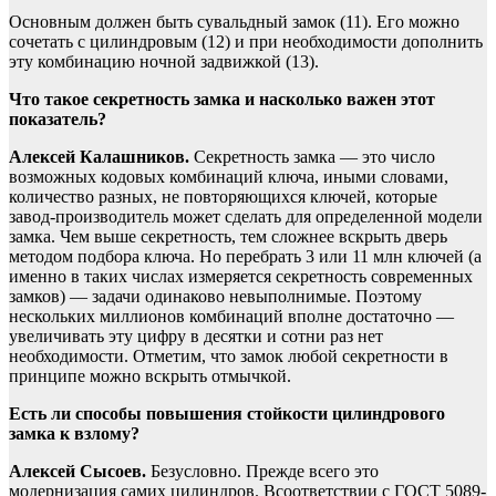
Основным должен быть сувальдный замок (11). Его можно
сочетать с цилиндровым (12) и при необходимости дополнить
эту комбинацию ночной задвижкой (13).
Что такое секретность замка и насколько важен этот
показатель?
Алексей Калашников.
Секретность замка — это число
возможных кодовых комбинаций ключа, иными словами,
количество разных, не повторяющихся ключей, которые
завод-производитель может сделать для определенной модели
замка. Чем выше секретность, тем сложнее вскрыть дверь
методом подбора ключа. Но перебрать 3 или 11 млн ключей (а
именно в таких числах измеряется секретность современных
замков) — задачи одинаково невыполнимые. Поэтому
нескольких миллионов комбинаций вполне достаточно —
увеличивать эту цифру в десятки и сотни раз нет
необходимости. Отметим, что замок любой секретности в
принципе можно вскрыть отмычкой.
Есть ли способы повышения стойкости цилиндрового
замка к взлому?
Алексей Сысоев.
Безусловно. Прежде всего это
модернизация самих цилиндров. Всоответствии с ГОСТ 5089-