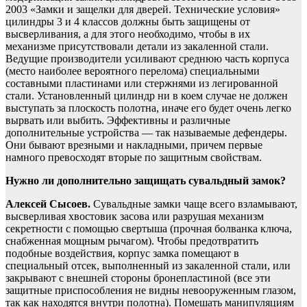
2003 «Замки и защелки для дверей. Технические условия»
цилиндры 3 и 4 классов должны быть защищены от
высверливания, а для этого необходимо, чтобы в их
механизме присутствовали детали из закаленной стали.
Ведущие производители усиливают среднюю часть корпуса
(место наиболее вероятного перелома) специальными
составными пластинами или стержнями из легированной
стали. Установленный цилиндр ни в коем случае не должен
выступать за плоскость полотна, иначе его будет очень легко
вырвать или выбить. Эффективны и различные
дополнительные устройства — так называемые дефендеры.
Они бывают врезными и накладными, причем первые
намного превосходят вторые по защитным свойствам.
Нужно ли дополнительно защищать сувальдный замок?
Алексей Сысоев.
Сувальдные замки чаще всего взламывают,
высверливая хвостовик засова или разрушая механизм
секретности с помощью свертыша (прочная болванка ключа,
снабженная мощным рычагом). Чтобы предотвратить
подобные воздействия, корпус замка помещают в
специальный отсек, выполненный из закаленной стали, или
закрывают с внешней стороны бронепластиной (все эти
защитные приспособления не видны невооруженным глазом,
так как находятся внутри полотна). Помешать манипуляциям