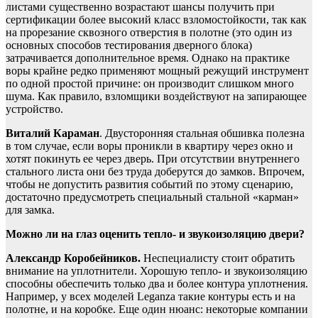
листами существенно возрастают шансы получить при
сертификации более высокий класс взломостойкости, так как
на прорезание сквозного отверстия в полотне (это один из
основных способов тестирования дверного блока)
затрачивается дополнительное время. Однако на практике
воры крайне редко применяют мощный режущий инструмент
по одной простой причине: он производит слишком много
шума. Как правило, взломщики воздействуют на запирающее
устройство.
Виталий Караман
. Двусторонняя стальная обшивка полезна
в том случае, если воры проникли в квартиру через окно и
хотят покинуть ее через дверь. При отсутствии внутреннего
стального листа они без труда доберутся до замков. Впрочем,
чтобы не допустить развития событий по этому сценарию,
достаточно предусмотреть специальный стальной «карман»
для замка.
Можно ли на глаз оценить тепло- и звукоизоляцию двери?
Александр Коробейников.
Неспециалисту стоит обратить
внимание на уплотнители. Хорошую тепло- и звукоизоляцию
способны обеспечить только два и более контура уплотнения.
Например, у всех моделей Leganza такие контуры есть и на
полотне, и на коробке. Еще один нюанс: некоторые компании