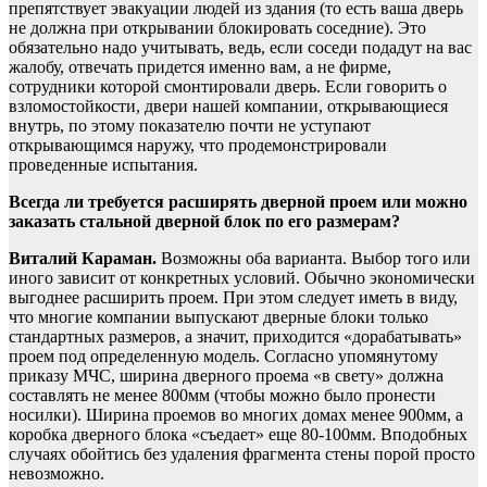
препятствует эвакуации людей из здания (то есть ваша дверь
не должна при открывании блокировать соседние). Это
обязательно надо учитывать, ведь, если соседи подадут на вас
жалобу, отвечать придется именно вам, а не фирме,
сотрудники которой смонтировали дверь. Если говорить о
взломостойкости, двери нашей компании, открывающиеся
внутрь, по этому показателю почти не уступают
открывающимся наружу, что продемонстрировали
проведенные испытания.
Всегда ли требуется расширять дверной проем или можно
заказать стальной дверной блок по его размерам?
Виталий Караман.
Возможны оба варианта. Выбор того или
иного зависит от конкретных условий. Обычно экономически
выгоднее расширить проем. При этом следует иметь в виду,
что многие компании выпускают дверные блоки только
стандартных размеров, а значит, приходится «дорабатывать»
проем под определенную модель. Согласно упомянутому
приказу МЧС, ширина дверного проема «в свету» должна
составлять не менее 800мм (чтобы можно было пронести
носилки). Ширина проемов во многих домах менее 900мм, а
коробка дверного блока «съедает» еще 80-100мм. Вподобных
случаях обойтись без удаления фрагмента стены порой просто
невозможно.