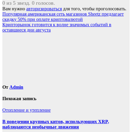
0 из 5 звезд. 0 голосов.
Вам нужно
авторизироваться
для того, чтобы проголосовать.
Навигация
Популярная американская сеть магазинов Sheetz предлагает
скидку 50% при оплате криптовалютой
по
Крипторынок готовится к волне значимых событий в
записям
оставшиеся дни августа
От
Admin
Похожая запись
Отопление и утепление
В поведении крупных китов, использующих XRP,
наблюдаются необычные движения