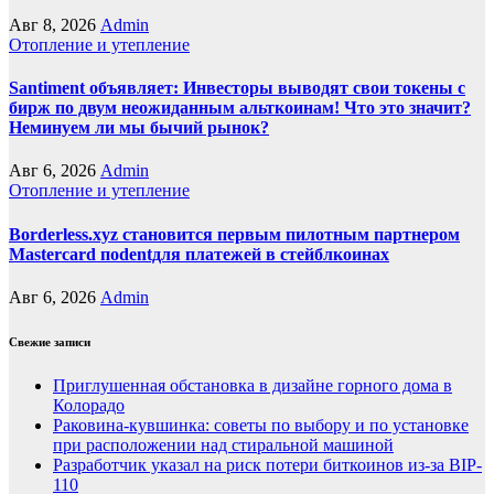
Авг 8, 2026
Admin
Отопление и утепление
Santiment объявляет: Инвесторы выводят свои токены с
бирж по двум неожиданным альткоинам! Что это значит?
Неминуем ли мы бычий рынок?
Авг 6, 2026
Admin
Отопление и утепление
Borderless.xyz становится первым пилотным партнером
Mastercard поdentдля платежей в стейблкоинах
Авг 6, 2026
Admin
Свежие записи
Приглушенная обстановка в дизайне горного дома в
Колорадо
Раковина-кувшинка: советы по выбору и по установке
при расположении над стиральной машиной
Разработчик указал на риск потери биткоинов из-за BIP-
110