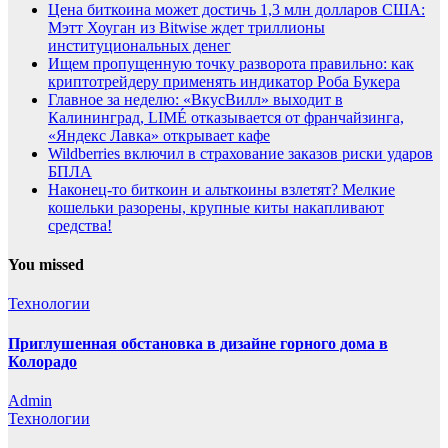
Цена биткоина может достичь 1,3 млн долларов США:
Мэтт Хоуган из Bitwise ждет триллионы
институциональных денег
Ищем пропущенную точку разворота правильно: как
криптотрейдеру применять индикатор Роба Букера
Главное за неделю: «ВкусВилл» выходит в
Калининград, LIMÉ отказывается от франчайзинга,
«Яндекс Лавка» открывает кафе
Wildberries включил в страхование заказов риски ударов
БПЛА
Наконец-то биткоин и альткоины взлетят? Мелкие
кошельки разорены, крупные киты накапливают
средства!
You missed
Технологии
Приглушенная обстановка в дизайне горного дома в
Колорадо
Admin
Технологии