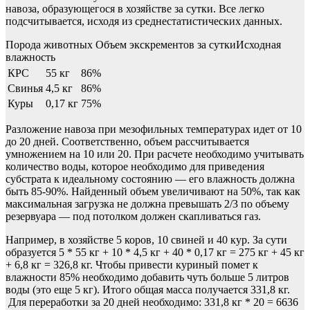
навоза, образующегося в хозяйстве за сутки. Все легко
подсчитывается, исходя из среднестатистических данных.
Порода животных Объем экскрементов за суткиИсходная
влажность
КРС
55 кг
86%
Свинья
4,5 кг
86%
Куры
0,17 кг
75%
Разложение навоза при мезофильных температурах идет от 10
до 20 дней. Соответственно, объем рассчитывается
умножением на 10 или 20. При расчете необходимо учитывать
количество воды, которое необходимо для приведения
субстрата к идеальному состоянию — его влажность должна
быть 85-90%. Найденный объем увеличивают на 50%, так как
максимальная загрузка не должна превышать 2/3 по объему
резервуара — под потолком должен скапливаться газ.
Например, в хозяйстве 5 коров, 10 свиней и 40 кур. За сути
образуется 5 * 55 кг + 10 * 4,5 кг + 40 * 0,17 кг = 275 кг + 45 кг
+ 6,8 кг = 326,8 кг. Чтобы привести куриный помет к
влажности 85% необходимо добавить чуть больше 5 литров
воды (это еще 5 кг). Итого общая масса получается 331,8 кг.
Для переработки за 20 дней необходимо: 331,8 кг * 20 = 6636