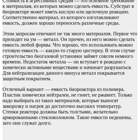
Стойкость к агрессивных средам — это основное требование
к материалам, из которых можно сделать емкость. Субстрат в
биореакторе может иметь кислую или щелочную реакцию.
Соответственно материал, из которого изготавливают
емкость, должен хорошо переносить различные среды.
Этим запросам отвечают не так много материалов. Первое что
приходит на ум — металл. Он прочен, из него можно сделать
емкость любой формы. Что хорошо, что использовать можно
готовую емкость — какую-то старую цистерну. В этом случае
строительство биогазовой установки займет совсем немного
времени. Недостаток металла — он вступает в реакцию с
химически активными веществами и начинает разрушаться.
Для нейтрализации данного минуса металл покрывается
защитным покрытием.
Отличный вариант — емкость биореактора из полимера.
Пластик химически нейтрален, не гниет, не ржавеет. Только
надо выбирать из таких материалов, которые выносят
заморозку и нагрев до достаточно высоких температур.
Стенки реактора должны быть толстыми, желательно
армированными стекловолокном. Такие емкости недешевы,
зато они служат долго.