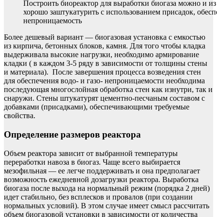
Построить биореактор для выработки биогаза можно и из 
хорошо заштукатурить с использованием присадок, обесп
непроницаемость
Более дешевый вариант — биогазовая установка с емкостью
из кирпича, бетонных блоков, камня. Для того чтобы кладка
выдерживала высокие нагрузки, необходимо армирование
кладки ( в каждом 3-5 ряду в зависимости от толщины стены
и материала). После завершения процесса возведения стен
для обеспечения водо- и газо- непроницаемости необходима
последующая многослойная обработка стен как изнутри, так и
снаружи. Стены штукатурят цементно-песчаным составом с
добавками (присадками), обеспечивающими требуемые
свойства.
Определение размеров реактора
Объем реактора зависит от выбранной температуры
переработки навоза в биогаз. Чаще всего выбирается
мезофильная — ее легче поддерживать и она предполагает
возможность ежедневной дозагрузки реактора. Выработка
биогаза после выхода на нормальный режим (порядка 2 дней)
идет стабильно, без всплесков и провалов (при создании
нормальных условий). В этом случае имеет смысл рассчитать
объем биогазовой установки в зависимости от количества