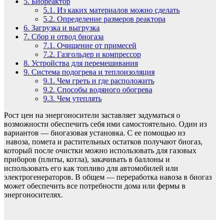
5.
Биореактор
5.1.
Из каких материалов можно сделать
5.2.
Определение размеров реактора
6.
Загрузка и выгрузка
7.
Сбор и отвод биогаза
7.1.
Очищение от примесей
7.2.
Газгольдер и компрессор
8.
Устройства для перемешивания
9.
Система подогрева и теплоизоляция
9.1.
Чем греть и где расположить
9.2.
Способы водяного обогрева
9.3.
Чем утеплять
Рост цен на энергоносители заставляет задуматься о
возможности обеспечить себя ими самостоятельно. Один из
вариантов — биогазовая установка. С ее помощью из
навоза, помета и растительных остатков получают биогаз,
который после очистки можно использовать для газовых
приборов (плиты, котла), закачивать в баллоны и
использовать его как топливо для автомобилей или
электрогенераторов. В общем — переработка навоза в биогаз
может обеспечить все потребности дома или фермы в
энергоносителях.