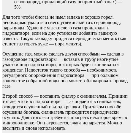
сероводород, придающий газу неприятный запах) —
5%.
Для того чтобы биогаз не имел запаха и хорошо горел,
необходимо удалить из него углекислый газ, сероводород,
пары воды. Удаление углекислого газа происходит в
гидрозатворе, если на дно установки добавить гашеную
известь. Такую закладку придется периодически менять (как
станет газ гореть хуже — пора менять).
Осушение газа можно сделать двумя способами — сделав в
газопроводе гидрозатворы — вставив в трубу изогнутые
участки под гидрозатворы, в которых будет скапливаться
конденсат. Недостаток такого способа — необходимость
регулярного опорожнения гидрозатвора — при большом
количестве собранной воды она может заблокировать проход
газа.
Второй способ — поставить фильтр с силикагелем. Принцип
тот же, что и в гидрозатворе — газ подается в силикагель,
отводится осушенный из-под крышки. При таком способе
осушения биогаза, силикагель приходится периодически
осушать. Для этого его требуется прогреть некоторое время в
микроволновке. Он нагревается, влага испаряется. Можно
засыпать и снова использовать.