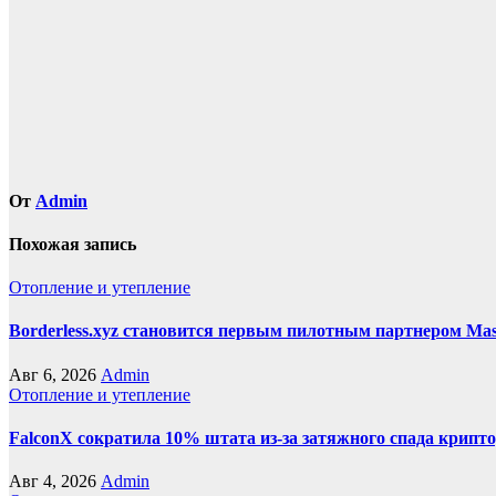
по
записям
От
Admin
Похожая запись
Отопление и утепление
Borderless.xyz становится первым пилотным партнером Mas
Авг 6, 2026
Admin
Отопление и утепление
FalconX сократила 10% штата из-за затяжного спада крипт
Авг 4, 2026
Admin