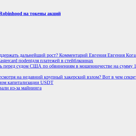
 Robinhood на токены акций
оддержать дальнейший рост? Комментарий Евгения Евгения Кога
stercard поdentдля платежей в стейблкоинах
ть перед судом США по обвинениям в мошенничестве на сумму 
несмотря на недавний крупный хакерский взлом? Вот в чем секре
алом капитализации USDT
али из-за майнинга