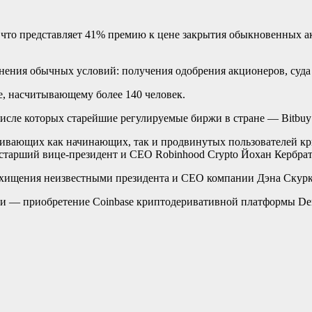
 что представляет 41% премию к цене закрытия обыкновенных а
нения обычных условий: получения одобрения акционеров, суда 
е, насчитывающему более 140 человек.
сле которых старейшие регулируемые биржи в стране — Bitbuy 
ивающих как начинающих, так и продвинутых пользователей кр
старший вице-президент и CEO Robinhood Crypto Йохан Кербрат
 похищения неизвестными президента и CEO компании Дэна Скур
 — приобретение Coinbase криптодеривативной платформы Derib