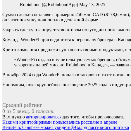
— Robinhood (@RobinhoodApp) May 13, 2025
Сумма сделки составляет примерно 250 млн CAD ($178,6 млн),
оплатит покупку полностью в денежной форме.
Закрыть сделку планируется во втором полугодии после выпол
Команда WonderFi присоединится к персоналу брокера в Канад
Криптокомпания продолжит управлять своими продуктами, в чи
«WonderFi создала внушительную семью брендов, обслуж
ускорения нашей миссии Robinhood в Канаде», — заявил 
В ноябре 2024 года WonderFi попала в заголовки газет после
Напомним, пока крупнейшее поглощение 2025 года в индустрии
Средний рейтинг
0 из 5 звезд. 0 голосов.
Вам нужно
авторизироваться
для того, чтобы проголосовать.
Навигация
Какими криптобиржами пользовались россияне в апреле
Bernstein: Coinbase может увидеть $9 млрд пассивного притока