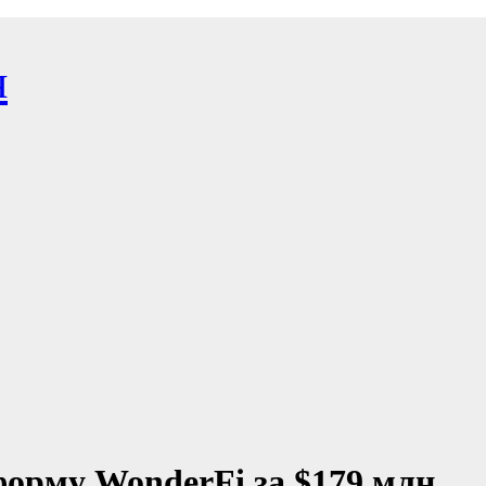
я
орму WonderFi за $179 млн