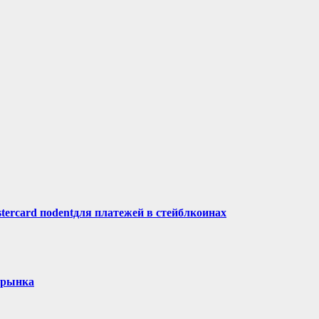
tercard поdentдля платежей в стейблкоинах
орынка