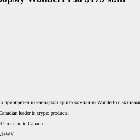
о приобретении канадской криптокомпании WonderFi с активами
nadian leader in crypto products.
d’s mission in Canada.
c0vJeWV