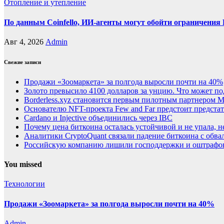
Отопление и утепление
По данным Coinfello, ИИ-агенты могут обойти ограничения
Авг 4, 2026
Admin
Свежие записи
Продажи «Зоомаркета» за полгода выросли почти на 40%
Золото превысило 4100 долларов за унцию. Что может п
Borderless.xyz становится первым пилотным партнером Ma
Основателю NFT-проекта Few and Far предстоит предста
Cardano и Injective объединились через IBC
Почему цена биткоина осталась устойчивой и не упала, 
Аналитики CryptoQuant связали падение биткоина с обв
Российскую компанию лишили господдержки и оштрафов
You missed
Технологии
Продажи «Зоомаркета» за полгода выросли почти на 40%
Admin