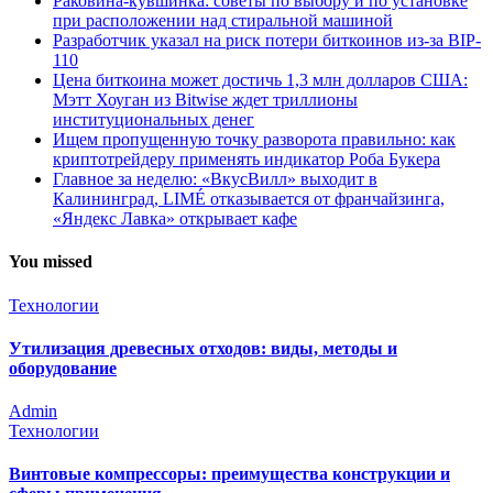
Раковина-кувшинка: советы по выбору и по установке
при расположении над стиральной машиной
Разработчик указал на риск потери биткоинов из-за BIP-
110
Цена биткоина может достичь 1,3 млн долларов США:
Мэтт Хоуган из Bitwise ждет триллионы
институциональных денег
Ищем пропущенную точку разворота правильно: как
криптотрейдеру применять индикатор Роба Букера
Главное за неделю: «ВкусВилл» выходит в
Калининград, LIMÉ отказывается от франчайзинга,
«Яндекс Лавка» открывает кафе
You missed
Технологии
Утилизация древесных отходов: виды, методы и
оборудование
Admin
Технологии
Винтовые компрессоры: преимущества конструкции и