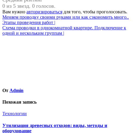
0 из 5 звезд. 0 голосов.
Вам нужно
авторизироваться
для того, чтобы проголосовать.
Навигация
Меняем проводку своими руками или как сэкономить много..
Этапы проведения работ |
по
Схема проводки в однокомнатной квартире. Подключение к
записям
одной и нескольким группам |
От
Admin
Похожая запись
Технологии
Утилизация древесных отходов: виды, методы и
оборудование