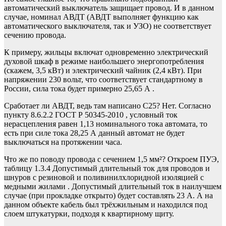
автоматический выключатель защищает провод. И в данном
случае, номинал АВДТ (АВДТ выполняет функцию как
автоматического выключателя, так и УЗО) не соответствует
сечению провода.
К примеру, жильцы включат одновременно электрический
духовой шкаф в режиме наибольшего энергопотребления
(скажем, 3,5 кВт) и электрический чайник (2,4 кВт). При
напряжении 230 вольт, что соответствует стандартному в
России, сила тока будет примерно 25,65 А .
Сработает ли АВДТ, ведь там написано С25? Нет. Согласно
пункту 8.6.2.2 ГОСТ Р 50345-2010 , условный ток
нерасцепления равен 1,13 номинального тока автомата, то
есть при силе тока 28,25 А данный автомат не будет
выключаться на протяжении часа.
Что же по поводу провода с сечением 1,5 мм²? Откроем ПУЭ,
таблицу 1.3.4 Допустимый длительный ток для проводов и
шнуров с резиновой и поливинилхлоридной изоляцией с
медными жилами . Допустимый длительный ток в наилучшем
случае (при прокладке открыто) будет составлять 23 А. А на
данном объекте кабель был трёхжильным и находился под
слоем штукатурки, подходя к квартирному щиту.