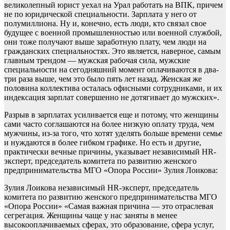
великолепный юрист уехал на Урал работать на ВПК, причем
не по юридической специальности. Зарплата у него от
полумиллиона. Ну и, конечно, есть люди, кто связал свое
будущее с военной промышленностью или военной службой,
они тоже получают выше заработную плату, чем люди на
гражданских специальностях. Это является, наверное, самым
главным трендом — мужская рабочая сила, мужские
специальности на сегодняшний момент оплачиваются в два-
три раза выше, чем это было пять лет назад. Женская же
половина коллектива осталась офисными сотрудниками, и их
индексация зарплат совершенно не дотягивает до мужских».
Разрыв в зарплатах усиливается еще и потому, что женщины
сами часто соглашаются на более низкую оплату труда, чем
мужчины, из-за того, что хотят уделять больше времени семье
и нуждаются в более гибком графике. Но есть и другие,
практически вечные причины, указывает независимый HR-
эксперт, председатель комитета по развитию женского
предпринимательства МГО «Опора России» Зулия Лоикова:
Зулия Лоикова независимый HR-эксперт, председатель
комитета по развитию женского предпринимательства МГО
«Опора России» «Самая важная причина — это отраслевая
сегрегация. Женщины чаще у нас заняты в менее
высокооплачиваемых сферах, это образование, сфера услуг,