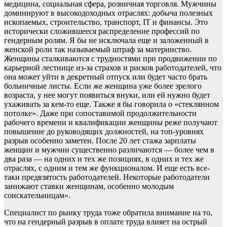
медицина, социальная сфера, розничная торговля. Мужчины
доминируют в высокодоходных отраслях: добыча полезных
ископаемых, строительство, транспорт, IT и финансы. Это
исторически сложившееся распределение профессий по
гендерным ролям. Я бы не исключала еще и заложенный в
женской роли так называемый штраф за материнство.
Женщины сталкиваются с трудностями при продвижении по
карьерной лестнице из-за страхов и рисков работодателей, что
она может уйти в декретный отпуск или будет часто брать
больничные листы. Если же женщина уже более зрелого
возраста, у нее могут появиться внуки, или ей нужно будет
ухаживать за кем-то еще. Также я бы говорила о «стеклянном
потолке». Даже при сопоставимой продолжительности
рабочего времени и квалификации женщины реже получают
повышение до руководящих должностей, на топ-уровнях
разрыв особенно заметен. После 20 лет стажа зарплаты
женщин и мужчин существенно различаются — более чем в
два раза — на одних и тех же позициях, в одних и тех же
отраслях, с одним и тем же функционалом. И еще есть все-
таки предвзятость работодателей. Некоторые работодатели
занижают ставки женщинам, особенно молодым
соискательницам».
Специалист по рынку труда тоже обратила внимание на то,
что на гендерный разрыв в оплате труда влияет на острый