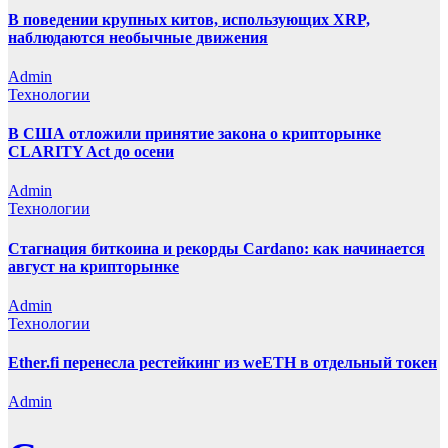
В поведении крупных китов, использующих XRP,
наблюдаются необычные движения
Admin
Технологии
В США отложили принятие закона о крипторынке
CLARITY Act до осени
Admin
Технологии
Стагнация биткоина и рекорды Cardano: как начинается
август на крипторынке
Admin
Технологии
Ether.fi перенесла рестейкинг из weETH в отдельный токен
Admin