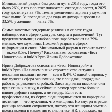
Минимальный разрыв был достигнут в 2013 году, тогда это
было 26%, с тех пор этот показатель ежегодно растет, в 2025
году достигнув 33,7%. Темпы увеличения зарплат у мужчин
тоже выше. За последние два года их доходы выросли на
33,5%, у женщин — на 32,5%.
Самые заметные гендерные различия в оплате труда
наблюдаются в сфере культуры, спорта и развлечений. Тут
представительницы слабого пола зарабатывают на 39%
меньше, чем мужчины. Похожий разрыв в сферах
информации и связи. Минимальный разрыв в строительстве
— около 8,5%. Почему? Рассказывает основатель «Бест-
Новострой» и bnMAP.pro Ирина Доброхотова:
Ирина Доброхотова основатель «Бест-Новострой» и
bnMAP.pro «На нашем рынке строительства ситуация
несколько выглядит иначе — всего 8,4%. С одной стороны, у
нас мужская сфера экономики, это площадки, подрядные
работы, управление стройкой. Здесь зарплаты высокие, они
привязаны к рынку, и сейчас на размер зарплаты больше
влияет дефицит кадров, а не гендер. Если есть
профессионалы, их берут, люди поднимаются по карьерной
лестнице — что мужчины, что женщины. Но внутри отрасли
разница все-таки сохраняется, потому что женщины заметно
представлены в маркетинге, аналитике, HR, продажах, на