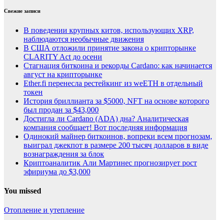
Свежие записи
В поведении крупных китов, использующих XRP,
наблюдаются необычные движения
В США отложили принятие закона о крипторынке
CLARITY Act до осени
Стагнация биткоина и рекорды Cardano: как начинается
август на крипторынке
Ether.fi перенесла рестейкинг из weETH в отдельный
токен
История бриллианта за $5000, NFT на основе которого
был продан за $43,000
Достигла ли Cardano (ADA) дна? Аналитическая
компания сообщает! Вот последняя информация
Одинокий майнер биткоинов, вопреки всем прогнозам,
выиграл джекпот в размере 200 тысяч долларов в виде
вознаграждения за блок
Криптоаналитик Али Мартинес прогнозирует рост
эфириума до $3,000
You missed
Отопление и утепление