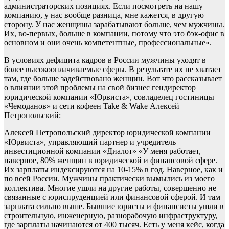
администраторских позициях. Если посмотреть на нашу
компанию, у нас вообще разница, мне кажется, в другую
сторону. У нас женщины зарабатывают больше, чем мужчины.
Их, во-первых, больше в компании, потому что это бэк-офис в
основном и они очень компетентные, профессиональные».
В условиях дефицита кадров в России мужчины уходят в
более высокооплачиваемые сферы. В результате их не хватает
там, где больше задействовано женщин. Вот что рассказывает
о влиянии этой проблемы на свой бизнес гендиректор
юридической компании «Юрвиста», совладелец гостиницы
«Чемоданов» и сети кофеен Take & Wake Алексей
Петропольский:
Алексей Петропольский директор юридической компании
«Юрвиста», управляющий партнер и учредитель
инвестиционной компании «Диалот» «У меня работает,
наверное, 80% женщин в юридической и финансовой сфере.
Их зарплаты индексируются на 10-15% в год. Наверное, как и
по всей России. Мужчины практически вымылись из моего
коллектива. Многие ушли на другие работы, совершенно не
связанные с юриспруденцией или финансовой сферой. И там
зарплата сильно выше. Бывшие юристы и финансисты ушли в
строительную, инженерную, разнорабочую инфраструктуру,
где зарплаты начинаются от 400 тысяч. Есть у меня кейс, когда