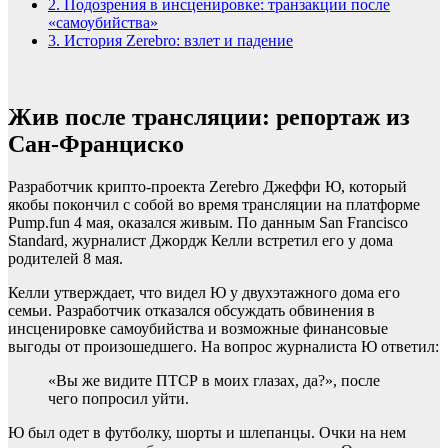
2.
Подозрения в инсценировке: транзакции после
«самоубийства»
3.
История Zerebro: взлет и падение
Жив после трансляции: репортаж из
Сан-Франциско
Разработчик крипто-проекта Zerebro Джеффи Ю, который
якобы покончил с собой во время трансляции на платформе
Pump.fun 4 мая, оказался живым. По данным San Francisco
Standard, журналист Джордж Келли встретил его у дома
родителей 8 мая.
Келли утверждает, что видел Ю у двухэтажного дома его
семьи. Разработчик отказался обсуждать обвинения в
инсценировке самоубийства и возможные финансовые
выгоды от произошедшего. На вопрос журналиста Ю ответил:
«Вы же видите ПТСР в моих глазах, да?», после
чего попросил уйти.
Ю был одет в футболку, шорты и шлепанцы. Очки на нем