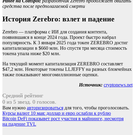
Ранее на Coinspot:
разработчик Zerebro продолжает двигать
средства после предполагаемой смерти
История Zerebro: взлет и падение
Zerebro — платформа с ИИ для создания контента,
появившаяся в конце 2024 года. Проект быстро набрал
популярность. К 3 января 2025 года токен ZEREBRO достиг
капитализации в $660 млн. Но спустя три месяца стоимость
токена упала ниже $20 млн.
На текущий момент капитализация ZEREBRO составляет
$47,2 млн. Некоторые токены LLJEFFY на разных блокчейнах
также показывают многомиллионные оценки.
Источник:
cryptonews.net
Средний рейтинг
0 из 5 звезд. 0 голосов.
Вам нужно
авторизироваться
для того, чтобы проголосовать.
Навигация
Курсы валют 10 мая: доллар и евро ослабли к рублю
Bitcoin DeFi показывет рост участия в майнинге, несмотря
по
на падение TVL
записям