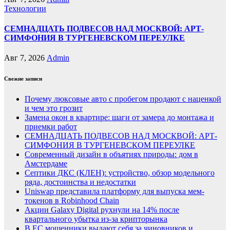
Технологии
СЕМНАДЦАТЬ ПОДВЕСОВ НАД МОСКВОЙ: АРТ-
СИМФОНИЯ В ТУРГЕНЕВСКОМ ПЕРЕУЛКЕ
Авг 7, 2026
Admin
Свежие записи
Почему люксовые авто с пробегом продают с наценкой
и чем это грозит
Замена окон в квартире: шаги от замера до монтажа и
приемки работ
СЕМНАДЦАТЬ ПОДВЕСОВ НАД МОСКВОЙ: АРТ-
СИМФОНИЯ В ТУРГЕНЕВСКОМ ПЕРЕУЛКЕ
Современный дизайн в объятиях природы: дом в
Амстердаме
Септики ДКС (КЛЕН): устройство, обзор модельного
ряда, достоинства и недостатки
Uniswap представила платформу для выпуска мем-
токенов в Robinhood Chain
Акции Galaxy Digital рухнули на 14% после
квартального убытка из-за крипторынка
В ЕС мошенники выдают себя за чиновников и