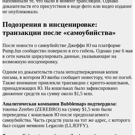
напоминали те, что были в момент трансляции. Однако
доказательств его присутствия в виде фото или видео издание
не опубликовало.
Подозрения в инсценировке:
транзакции после «самоубийства»
После новости о самоубийстве Джеффи Ю на платформе
Pump.fun сообщество поверило в его гибель. Однако уже 6 мая
в сети начали циркулировать данные, указывающие на
возможную инсценировку.
Одним из доказательств стала неподтвержденная копия
письма, в котором Ю якобы сообщает инвестору, что не погиб.
Также внимание привлекли транзакции с крипто-кошельков,
принадлежащих Ю. На кошельках было зафиксировано
движение средств на сумму около $1,5 млн.
Аналитическая компания Bubblemaps подтвердила:
токены Zerebro (ZEREBRO) на сумму $1,5 млн были
переведены с кошельков Ю после предполагаемого
самоубийства. Часть средств ушла на тот же адрес, с которого
был создан мемкоин Legacoin (LLJEFFY).