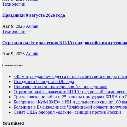
Технологии
Праздники 9 августа 2026 года
Авг 9, 2026
Admin
Технологии
Отразили налёт вражеских БПЛА: над российскими региона
Авг 9, 2026
Admin
Свежие записи
«45 минут ударов»: Одесса осталась без света и воды по
Праздники 9 августа 2026 года
Производство пиломатериалов без посредников
Отразили налёт вражеских БПЛА: над российскими регио
Три человека погибли и 25 ранены при ударах БПЛА по 
Боеприпас «Куб-10МЭ» с ИИ и дальностью свыше 100 км
Больница в Еманжелинске Челябинской области получил
Сенат США одобрил «адские» санкции против России
You missed