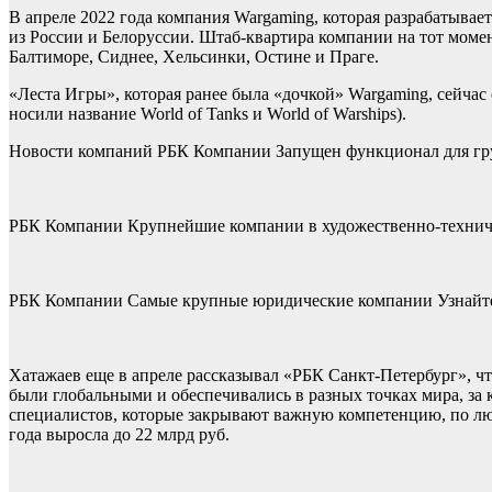
В апреле 2022 года компания Wargaming, которая разрабатывает и
из России и Белоруссии. Штаб-квартира компании на тот момен
Балтиморе, Сиднее, Хельсинки, Остине и Праге.
«Леста Игры», которая ранее была «дочкой» Wargaming, сейчас
носили название World of Tanks и World of Warships).
Новости компаний РБК Компании Запущен функционал для гру
РБК Компании Крупнейшие компании в художественно-техничес
РБК Компании Самые крупные юридические компании Узнайте, 
Хатажаев еще в апреле рассказывал «РБК Санкт-Петербург», ч
были глобальными и обеспечивались в разных точках мира, за
специалистов, которые закрывают важную компетенцию, по люб
года выросла до 22 млрд руб.