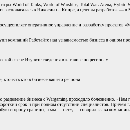
гры World of Tanks, World of Warships, Total War: Arena, Hybrid 
т располагалась в Никосии на Кипре, а центры разработок — в М
 осуществляет оперативное управление и разработку проектов «
пп компаний Работайте над узнаваемостью бизнеса в одном пр
кой сфере Изучите сведения в каталоге по регионам
кто есть кто в бизнесе вашего региона
то разделение бизнеса с Wargaming проходило болезненно. «Нам 
 короткий срок и при полном отсутствии специалистов. Причем 
ую сторону границы, а мы — нет», — говорил глава компании. В