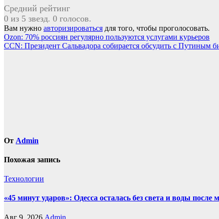
Средний рейтинг
0 из 5 звезд. 0 голосов.
Вам нужно
авторизироваться
для того, чтобы проголосовать.
Навигация
Ozon: 70% россиян регулярно пользуются услугами курьеров
CCN: Президент Сальвадора собирается обсудить с Путиным б
по
записям
От
Admin
Похожая запись
Технологии
«45 минут ударов»: Одесса осталась без света и воды посл
Авг 9, 2026
Admin