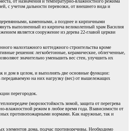
 места, от назначения и температурно-влажностного режима
й, с учетом дальности перевозки, от внешнего вида и
ь деревянными, каменными, а позднее и кирпичными
омянуть выполненный из кирпича великолепный храм Василия
ижением является сооружение из дерева 22-главой церкви
менного малоэтажного коттеджного строительства кроме
ивные решения: легкобетонные, керамические, облегченные,
озволяют значительно уменьшить вес стен, улучшить их
к и дом в целом, и выполнять две основные функции:
ь передаваемую на них нагрузку (вес) от вышележащих
кции перегородок.
плопередаче (морозостойкость зимой, защита от перегрева
но-влажностной режим в любое время года. Взависимости от
ленных противопожарными нормами. Как наружные, так и
ных элементов дома, подчас противоречивы. Необходимо