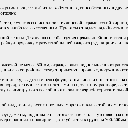
окрыми процессами) из легкобетонных, гипсобетонных и други
отделку.
й стен, лучше всего использовать лицевой керамический кирпич
ется наиболее качественным. При этом отпадает надобность в по
ужной версты. Для лучшего соблюдения прямолинейности стен и 
рейку-порядовку с разметкой на ней каждого ряда кирпича и шв
, высотой не менее 500мм, ограждающая подпольное пространст
у при его устройстве следует применять прочные, водо- и мороз
и отделку; гладкую и рельефную, в том числе из толстого слоя
 пород, керамическими плитками на цементном растворе, состав-
у периметру цоколя слой противокапиллярной горизонтальной г
ой кладки или других прочных, морозо- и влагостойких матери
фундамента, под нижней частого стен веранды, утепляющая под 
ример в один или полкирпича; заглубляется в грунт на 300-500м