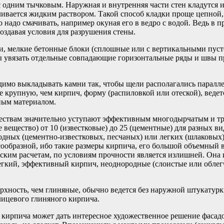
с одним тычковым. Наружная и внутренняя части стен кладутся
аливается жидким раствором. Такой способ кладки проще цепной
 надо смачивать, например окуная его в ведро с водой. Ведь в п
создавая условия для разрушения стены.
и, мелкие бетонные блоки (сплошные или с вертикальными пус
бы увязать отдельные совпадающие горизонтальные ряды и швы п
имо выкладывать камни так, чтобы щели располагались параллел
е крупную, чем кирпич, форму (распиловкой или отеской), веде
ьным материалом.
ствам значительно уступают эффективным многодырчатым и тре
вещество) от 10 (известковые) до 25 (цементные) для разных ви
одных (цементно-известковых, песчаных) или легких (шлаковых)
ообразной, ибо такие размеры кирпича, его большой объемный 
ским расчетам, по условиям прочности является излишней. Она 
гкий, эффективный кирпич, неоднородные (слоистые или облегч
хность, чем глиняные, обычно ведется без наружной штукатурк
лицевого глиняного кирпича.
о кирпича может дать интересное художественное решение фасад