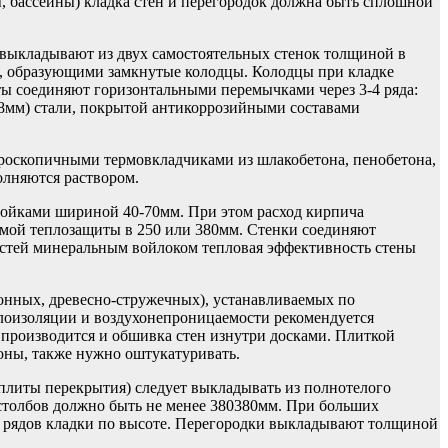
, бассейны) кладка стен и перегородок должна быть сплошной
 выкладывают из двух самостоятельных стенок толщиной в
м, образующими замкнутые колодцы. Колодцы при кладке
сты соединяют горизонтальными перемычками через 3-4 ряда:
-8мм) стали, покрытой антикоррозийными составами
роскопичными термовкладчиками из шлакобетона, пенобетона,
олняются раствором.
лойками шириной 40-70мм. При этом расход кирпича
уемой теплозащиты в 250 или 380мм. Стенки соединяют
стей минеральным войлоком тепловая эффективность стены
нных, древесно-стружечных), устанавливаемых по
плоизоляции и воздухонепроницаемости рекомендуется
 производится и обшивка стен изнутри досками. Плиткой
роны, также нужно оштукатуривать.
плиты перекрытия) следует выкладывать из полнотелого
 столбов должно быть не менее 380380мм. При больших
-5 рядов кладки по высоте. Перегородки выкладывают толщиной