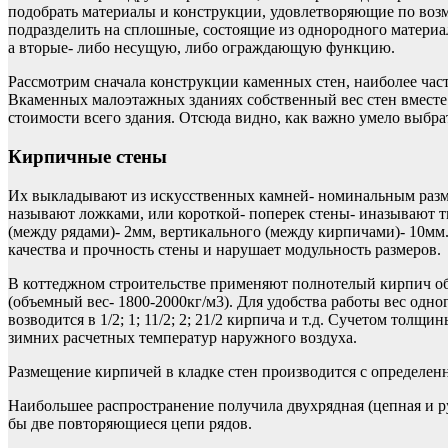
подобрать материалы и конструкции, удовлетворяющие по во
подразделить на сплошные, состоящие из однородного матери
а вторые- либо несущую, либо ограждающую функцию.
Рассмотрим сначала конструкции каменных стен, наиболее част
Вкаменных малоэтажных зданиях собственный вес стен вместе 
стоимости всего здания. Отсюда видно, как важно умело выбра
Кирпичные стены
Их выкладывают из искусственных камней- номинальным разме
называют ложками, или короткой- поперек стены- иназывают 
(между рядами)- 2мм, вертикального (между кирпичами)- 10мм
качества и прочность стены и нарушает модульность размеров.
В коттеджном строительстве применяют полнотелый кирпич о
(объемный вес- 1800-2000кг/м3). Для удобства работы вес одн
возводится в 1/2; 1; 11/2; 2; 21/2 кирпича и т.д. Сучетом тол
зимних расчетных температур наружного воздуха.
Размещение кирпичей в кладке стен производится с определен
Наибольшее распространение получила двухрядная (цепная и ру
бы две повторяющиеся цепи рядов.