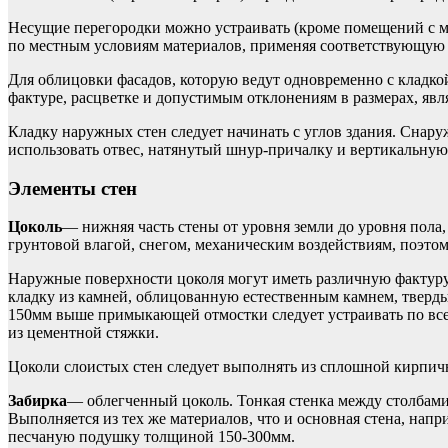
Несущие перегородки можно устраивать (кроме помещений с м
по местным условиям материалов, применяя соответствующую 
Для облицовки фасадов, которую ведут одновременно с кладко
фактуре, расцветке и допустимым отклонениям в размерах, явля
Кладку наружных стен следует начинать с углов здания. Снар
использовать отвес, натянутый шнур-причалку и вертикальную 
Элементы стен
Цоколь
— нижняя часть стены от уровня земли до уровня пола
грунтовой влагой, снегом, механическим воздействиям, поэтом
Наружные поверхности цоколя могут иметь различную фактуру 
кладку из камней, облицованную естественным камнем, твердых
150мм выше примыкающей отмостки следует устраивать по всем
из цементной стяжки.
Цоколи слоистых стен следует выполнять из сплошной кирпичн
Забирка
— облегченный цоколь. Тонкая стенка между столбами 
Выполняется из тех же материалов, что и основная стена, нап
песчаную подушку толщиной 150-300мм.