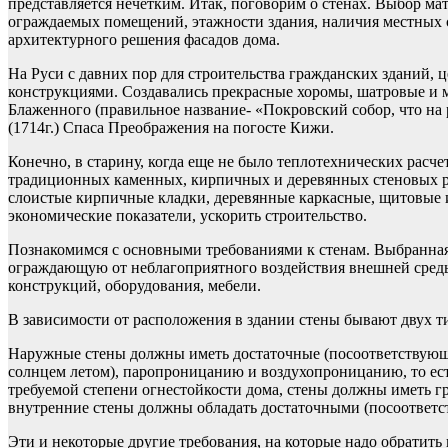
представляется нечетким. Итак, поговорим о стенах. Выбор ма
ограждаемых помещений, этажности здания, наличия местных с
архитектурного решения фасадов дома.
На Руси с давних пор для строительства гражданских зданий,
конструкциями. Создавались прекрасные хоромы, шатровые и 
Блаженного (правильное название- «Покровский собор, что на 
(1714г.) Спаса Преображения на погосте Кижи.
Конечно, в старину, когда еще не было теплотехнических расч
традиционных каменных, кирпичных и деревянных стеновых р
слоистые кирпичные кладки, деревянные каркасные, щитовые и
экономические показатели, ускорить строительство.
Познакомимся с основными требованиями к стенам. Выбранная 
ограждающую от неблагоприятного воздействия внешней среды 
конструкций, оборудования, мебели.
В зависимости от расположения в здании стены бывают двух 
Наружные стены должны иметь достаточные (посоответствующим
солнцем летом), паропроницанию и воздухопроницанию, то ес
требуемой степени огнестойкости дома, стены должны иметь 
внутренние стены должны обладать достаточными (посоответ
Эти и некоторые другие требования, на которые надо обратит