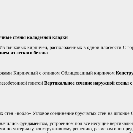
чные стены колодезной кладки
Из тычковых кирпичей, расположенных в одной плоскости
С го
ием из легкого бетона
локами
Кирпичный с отливом
Облицованный кирпичом
Констр
лезобетонной плитой
Вертикальное сечение наружной стены 
ых стен «вобло»
Угловое соединение брусчатых стен на шпонке
означились фундаментом, устроенном под все несущие вертикаль
ми по материалу, конструктивному решению, размерам они предп