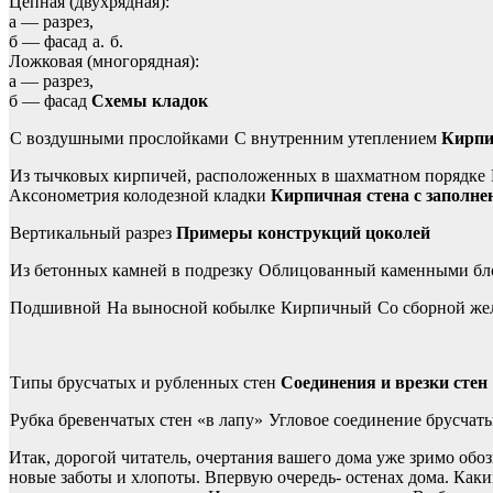
Цепная (двухрядная):
а — разрез,
б — фасад
а.
б.
Ложковая (многорядная):
а — разрез,
б — фасад
Схемы кладок
С воздушными прослойками
С внутренним утеплением
Кирпи
Из тычковых кирпичей, расположенных в шахматном порядке
Аксонометрия колодезной кладки
Кирпичная стена с заполнен
Вертикальный разрез
Примеры конструкций цоколей
Из бетонных камней в подрезку
Облицованный каменными б
Подшивной
На выносной кобылке
Кирпичный
Со сборной же
Типы брусчатых и рубленных стен
Соединения и врезки стен
Рубка бревенчатых стен «в лапу»
Угловое соединение брусчат
Итак, дорогой читатель, очертания вашего дома уже зримо об
новые заботы и хлопоты. Впервую очередь- остенах дома. Каки