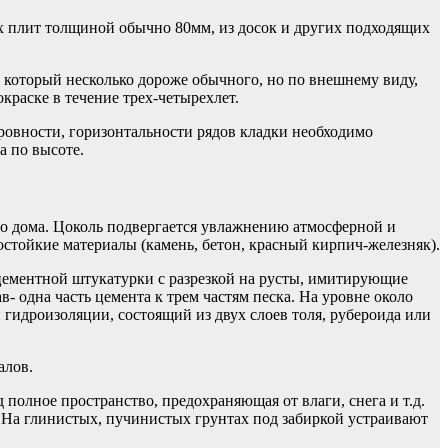
х плит толщиной обычно 80мм, из досок и других подходящих
, который несколько дороже обычного, но по внешнему виду,
краске в течение трех-четырехлет.
ровности, горизонтальности рядов кладки необходимо
а по высоте.
во дома. Цоколь подвергается увлажнению атмосферной и
остойкие материалы (камень, бетон, красный кирпич-железняк).
 цементной штукатурки с разрезкой на русты, имитирующие
 одна часть цемента к трем частям песка. На уровне около
идроизоляции, состоящий из двух слоев толя, рубероида или
алов.
полное пространство, предохраняющая от влаги, снега и т.д.
м. На глинистых, пучинистых грунтах под забиркой устраивают