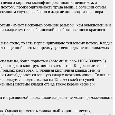
 из целого кирпича квалифицированным каменщиком, а
, поэтому производительность труда выше, а больший объем
ротивном случае, особенно в жаркие дни, вода из раствора
тотами) имеют несколько большие размеры, чем обыкновенный
ри кладке вместе с облицовкой из обыкновенного красного
ьно стене, то есть перпендикулярно тепловому потоку. Кладка
тся по цепной системе, преимущественно для неотапливаемых
пальным, более пористым (объемный вес- 1100-1300кг/м3).
дов кладок и конструктивных элементов. Кладка ведется на
, теплых растворах. Сплошная кирпичная кладка стен из
вес (масса) делают сплошную кладку неэкономичной. Толщина
используется подчас только на 15-20% своей несущей
енные) системы кладки стен,а также керамические и
и и с расшивкой швов. Такое же решение можно рекомендовать
ов. Однако применять силикатный кирпич в местах,