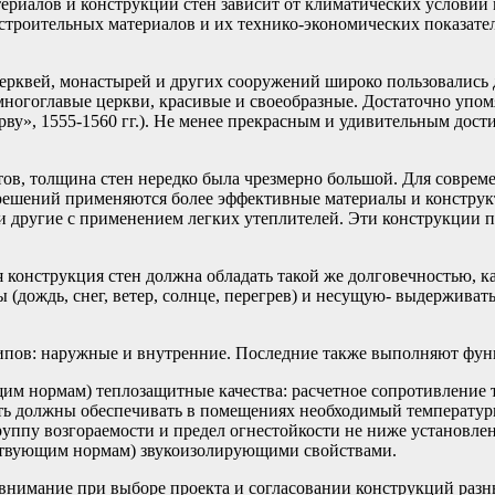
териалов и конструкций стен зависит от климатических условий
троительных материалов и их технико-экономических показателе
 церквей, монастырей и других сооружений широко пользовалис
многоглавые церкви, красивые и своеобразные. Достаточно уп
рву», 1555-1560 гг.). Не менее прекрасным и удивительным дост
етов, толщина стен нередко была чрезмерно большой. Для совре
ешений применяются более эффективные материалы и конструкт
 другие с применением легких утеплителей. Эти конструкции п
конструкция стен должна обладать такой же долговечностью, ка
(дождь, снег, ветер, солнце, перегрев) и несущую- выдерживат
типов: наружные и внутренние. Последние также выполняют фун
 нормам) теплозащитные качества: расчетное сопротивление те
ть должны обеспечивать в помещениях необходимый температур
группу возгораемости и предел огнестойкости не ниже установ
ствующим нормам) звукоизолирующими свойствами.
ь внимание при выборе проекта и согласовании конструкций раз