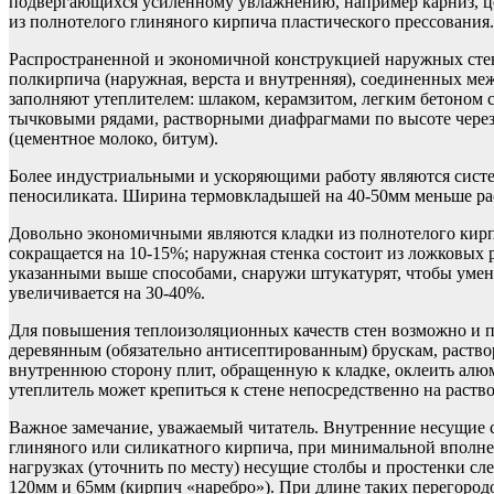
подвергающихся усиленному увлажнению, например карниз, цо
из полнотелого глиняного кирпича пластического прессования.
Распространенной и экономичной конструкцией наружных стен 
полкирпича (наружная, верста и внутренняя), соединенных м
заполняют утеплителем: шлаком, керамзитом, легким бетоном 
тычковыми рядами, растворными диафрагмами по высоте через 
(цементное молоко, битум).
Более индустриальными и ускоряющими работу являются систе
пеносиликата. Ширина термовкладышей на 40-50мм меньше расс
Довольно экономичными являются кладки из полнотелого кирп
сокращается на 10-15%; наружная стенка состоит из ложковых 
указанными выше способами, снаружи штукатурят, чтобы уме
увеличивается на 30-40%.
Для повышения теплоизоляционных качеств стен возможно и 
деревянным (обязательно антисептированным) брускам, раств
внутреннюю сторону плит, обращенную к кладке, оклеить алю
утеплитель может крепиться к стене непосредственно на раст
Важное замечание, уважаемый читатель. Внутренние несущие с
глиняного или силикатного кирпича, при минимальной вполне 
нагрузках (уточнить по месту) несущие столбы и простенки сл
120мм и 65мм (кирпич «наребро»). При длине таких перегородок