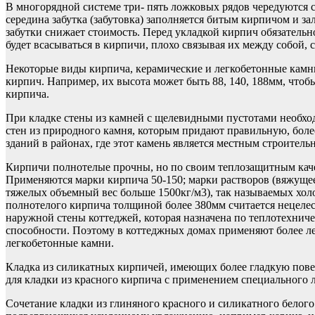
В многорядной системе три- пять ложковых рядов чередуются 
середина забутка (забутовка) заполняется битым кирпичом и з
забутки снижает стоимость. Перед укладкой кирпич обязательно
будет всасываться в кирпичи, плохо связывая их между собой, 
Некоторые виды кирпича, керамические и легкобетонные камн
кирпич. Например, их высота может быть 88, 140, 188мм, что
кирпича.
При кладке стены из камней с щелевидными пустотами необход
стен из природного камня, которым придают правильную, боле
зданий в районах, где этот камень является местным строител
Кирпичи полнотелые прочны, но по своим теплозащитным каче
Применяются марки кирпича 50-150; марки растворов (вяжущее 
тяжелых объемный вес больше 1500кг/м3), так называемых хол
полнотелого кирпича толщиной более 380мм считается нецелес
наружной стены коттеджей, которая назначена по теплотехниче
способности. Поэтому в коттеджных домах применяют более ле
легкобетонные камни.
Кладка из силикатных кирпичей, имеющих более гладкую повер
для кладки из красного кирпича с применением специального 
Сочетание кладки из глиняного красного и силикатного белог