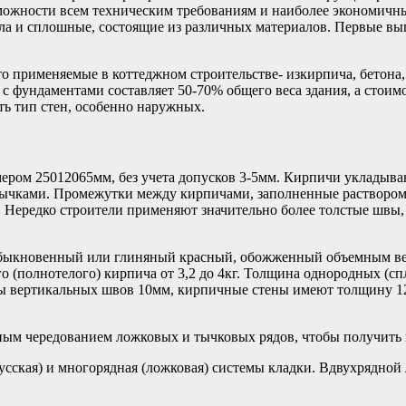
зможности всем техническим требованиям и наиболее экономич
ала и сплошные, состоящие из различных материалов. Первые 
о применяемые в коттеджном строительстве- изкирпича, бетона, 
с фундаментами составляет 50-70% общего веса здания, а стоим
ть тип стен, особенно наружных.
ром 25012065мм, без учета допусков 3-5мм. Кирпичи укладывают
тычками. Промежутки между кирпичами, заполненные раствором
. Нередко строители применяют значительно более толстые швы,
быкновенный или глиняный красный, обожженный объемным вес
ого (полнотелого) кирпича от 3,2 до 4кг. Толщина однородных (
щины вертикальных швов 10мм, кирпичные стены имеют толщину 120
ным чередованием ложковых и тычковых рядов, чтобы получить 
сская) и многорядная (ложковая) системы кладки. Вдвухрядной 