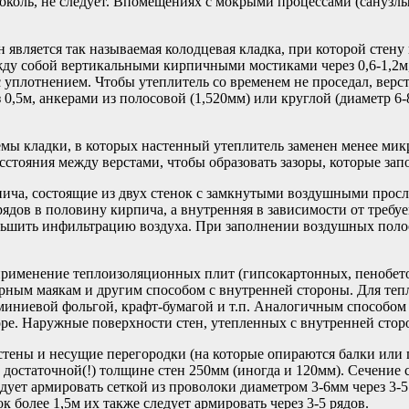
коль, не следует. Впомещениях с мокрыми процессами (санузлы
является так называемая колодцевая кладка, при которой стену
ежду собой вертикальными кирпичными мостиками через 0,6-1,2
с уплотнением. Чтобы утеплитель со временем не проседал, вер
0,5м, анкерами из полосовой (1,520мм) или круглой (диаметр 6
мы кладки, в которых настенный утеплитель заменен менее мик
тояния между верстами, чтобы образовать зазоры, которые зап
ича, состоящие из двух стенок с замкнутыми воздушными прос
рядов в половину кирпича, а внутренняя в зависимости от треб
ньшить инфильтрацию воздуха. При заполнении воздушных поло
применение теплоизоляционных плит (гипсокартонных, пенобето
орным маякам и другим способом с внутренней стороны. Для те
миниевой фольгой, крафт-бумагой и т.п. Аналогичным способом
воре. Наружные поверхности стен, утепленных с внутренней сто
тены и несущие перегородки (на которые опираются балки или 
достаточной(!) толщине стен 250мм (иногда и 120мм). Сечение
едует армировать сеткой из проволоки диаметром 3-6мм через 3
 более 1,5м их также следует армировать через 3-5 рядов.