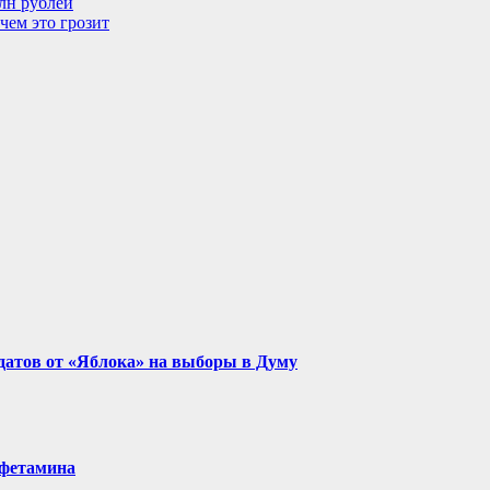
лн рублей
чем это грозит
идатов от «Яблока» на выборы в Думу
мфетамина