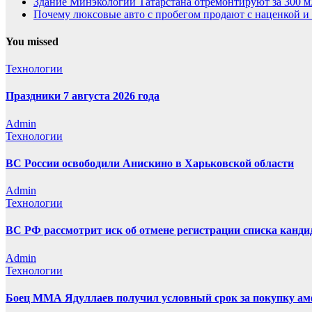
Здание Минэкологии Татарстана отремонтируют за 300 м
Почему люксовые авто с пробегом продают с наценкой и 
You missed
Технологии
Праздники 7 августа 2026 года
Admin
Технологии
ВС России освободили Анискино в Харьковской области
Admin
Технологии
ВС РФ рассмотрит иск об отмене регистрации списка канд
Admin
Технологии
Боец ММА Ядуллаев получил условный срок за покупку а