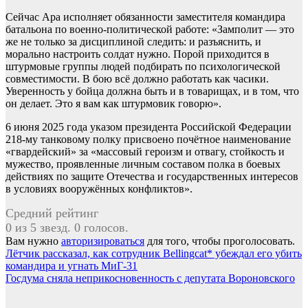
Сейчас Ара исполняет обязанности заместителя командира
батальона по военно-политической работе: «Замполит — это
же не только за дисциплиной следить: и разъяснить, и
морально настроить солдат нужно. Порой приходится в
штурмовые группы людей подбирать по психологической
совместимости. В бою всё должно работать как часики.
Уверенность у бойца должна быть и в товарищах, и в том, что
он делает. Это я вам как штурмовик говорю».
6 июня 2025 года указом президента Российской Федерации
218-му танковому полку присвоено почётное наименование
«гвардейский» за «массовый героизм и отвагу, стойкость и
мужество, проявленные личным составом полка в боевых
действиях по защите Отечества и государственных интересов
в условиях вооружённых конфликтов».
Средний рейтинг
0 из 5 звезд. 0 голосов.
Вам нужно
авторизироваться
для того, чтобы проголосовать.
Навигация
Лётчик рассказал, как сотрудник Bellingcat* убеждал его убить
командира и угнать МиГ-31
по
Госдума сняла неприкосновенность с депутата Вороновского
записям