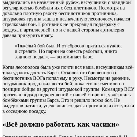
выдвигались на назначенный рубеж, вэсэушники с завидной
регулярностью бомбили их с беспилотников. Несмотря на
довольно плотную работу беспилотников противника,
штурмовая группа зашла в назначенную лесополосу, начался
стрелковый бой. Противник не прекращал поддержку с
воздуха и артиллерией, но и с нашей стороны артиллерия
давала прикурить врагу.
«Тяжёлый бой был. И от сбросов прятаться нужно,
и стрелять. Но парни на совесть работали, никто
заднюю не дал», — вспоминает Барс.
Когда лесополоса была уже почти вся наша, вэсэушникам всё-
таки удалось достать Барса. Осколок от сброшенного с
беспилотника ВОГа попал ему в руку. Несмотря на ранение,
штурмовик продолжал вести бой, пока его не сменили на
позиции бойцы из другой штурмовой группы. Командир ВСУ
прозевал подход подкреплений с нашей стороны, увлёкшись
бомбёжками группы Барса. Это и решило исход боя. Не
выдержав натиска, уцелевшие солдаты противника отступили
в соседнюю посадку.
«Всё должно работать как часики»