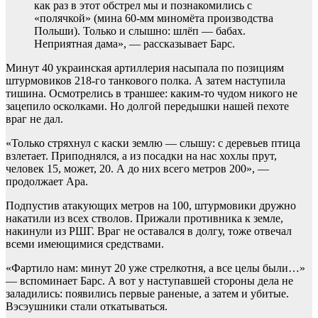
как раз в этот обстрел мы и познакомились с
«полячкой» (мина 60-мм миномёта производства
Польши). Только и слышно: шлёп — бабах.
Неприятная дама», — рассказывает Барс.
Минут 40 украинская артиллерия насыпала по позициям
штурмовиков 218-го танкового полка. А затем наступила
тишина. Осмотрелись в траншее: каким-то чудом никого не
зацепило осколками. Но долгой передышки нашей пехоте
враг не дал.
«Только стряхнул с каски землю — слышу: с деревьев птица
взлетает. Приподнялся, а из посадки на нас хохлы прут,
человек 15, может, 20. А до них всего метров 200», —
продолжает Ара.
Подпустив атакующих метров на 100, штурмовики дружно
накатили из всех стволов. Прижали противника к земле,
накинули из РШГ. Враг не оставался в долгу, тоже отвечал
всеми имеющимися средствами.
«Фартило нам: минут 20 уже стрелкотня, а все целы были…»
— вспоминает Барс. А вот у наступавшей стороны дела не
заладились: появились первые раненые, а затем и убитые.
Вэсэушники стали откатываться.