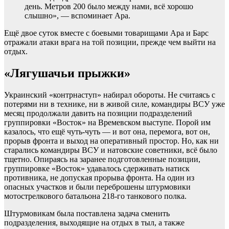
день. Метров 200 было между нами, всё хорошо
слышно», — вспоминает Ара.
Ещё двое суток вместе с боевыми товарищами Ара и Барс
отражали атаки врага на той позиции, прежде чем выйти на
отдых.
«Лягушачьи прыжки»
Украинский «контрнаступ» набирал обороты. Не считаясь с
потерями ни в технике, ни в живой силе, командиры ВСУ уже
месяц продолжали давить на позиции подразделений
группировки «Восток» на Времевском выступе. Порой им
казалось, что ещё чуть-чуть — и вот она, перемога, вот он,
прорыв фронта и выход на оперативный простор. Но, как ни
старались командиры ВСУ и натовские советники, всё было
тщетно. Опираясь на заранее подготовленные позиции,
группировке «Восток» удавалось сдерживать натиск
противника, не допуская прорыва фронта. На один из
опасных участков и были переброшены штурмовики
мотострелкового батальона 218-го танкового полка.
Штурмовикам была поставлена задача сменить
подразделения, выходящие на отдых в тыл, а также