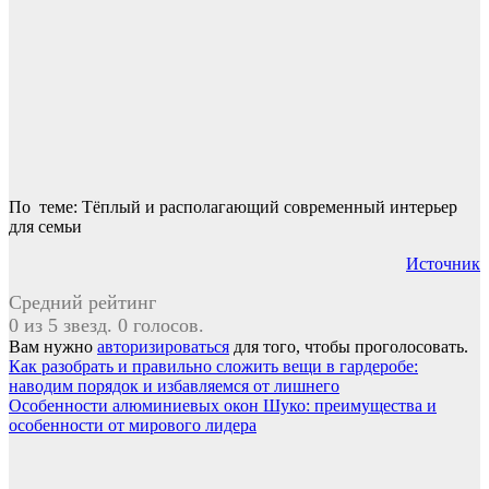
По теме: Тёплый и располагающий современный интерьер
для семьи
Источник
Средний рейтинг
0 из 5 звезд. 0 голосов.
Вам нужно
авторизироваться
для того, чтобы проголосовать.
Навигация
Как разобрать и правильно сложить вещи в гардеробе:
наводим порядок и избавляемся от лишнего
по
Особенности алюминиевых окон Шуко: преимущества и
записям
особенности от мирового лидера