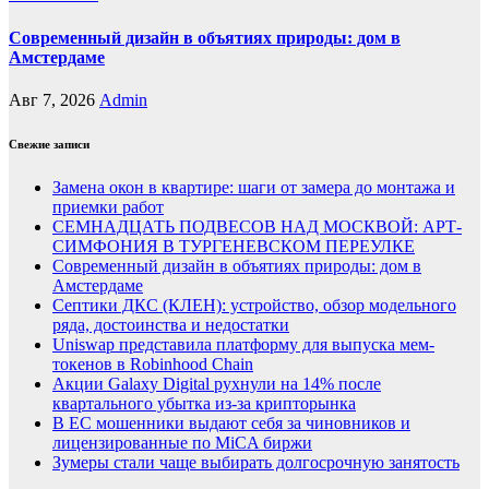
Современный дизайн в объятиях природы: дом в
Амстердаме
Авг 7, 2026
Admin
Свежие записи
Замена окон в квартире: шаги от замера до монтажа и
приемки работ
СЕМНАДЦАТЬ ПОДВЕСОВ НАД МОСКВОЙ: АРТ-
СИМФОНИЯ В ТУРГЕНЕВСКОМ ПЕРЕУЛКЕ
Современный дизайн в объятиях природы: дом в
Амстердаме
Септики ДКС (КЛЕН): устройство, обзор модельного
ряда, достоинства и недостатки
Uniswap представила платформу для выпуска мем-
токенов в Robinhood Chain
Акции Galaxy Digital рухнули на 14% после
квартального убытка из-за крипторынка
В ЕС мошенники выдают себя за чиновников и
лицензированные по MiCA биржи
Зумеры стали чаще выбирать долгосрочную занятость