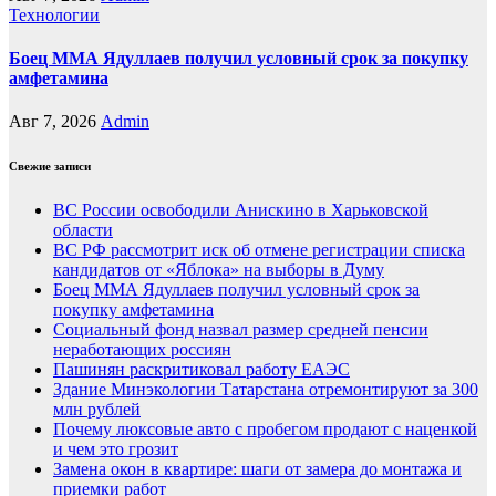
Технологии
Боец ММА Ядуллаев получил условный срок за покупку
амфетамина
Авг 7, 2026
Admin
Свежие записи
ВС России освободили Анискино в Харьковской
области
ВС РФ рассмотрит иск об отмене регистрации списка
кандидатов от «Яблока» на выборы в Думу
Боец ММА Ядуллаев получил условный срок за
покупку амфетамина
Социальный фонд назвал размер средней пенсии
неработающих россиян
Пашинян раскритиковал работу ЕАЭС
Здание Минэкологии Татарстана отремонтируют за 300
млн рублей
Почему люксовые авто с пробегом продают с наценкой
и чем это грозит
Замена окон в квартире: шаги от замера до монтажа и
приемки работ