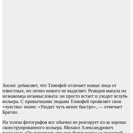
Зоолог добавляет, что Тимофей отличает новые лица от
известных, но лично никого не выделяет. Реакция манула на
незнакомца незамысловата: он просто встает и уходит вглубь
вольера. С привычными людьми Тимофей проявляет свои
«чувства» иначе: «Уходит чуть менее быстро», — отмечает
Брагин.
На толпы фотографов кот обычно не реагирует из-за хорошо
сконструированного вольера. Михаил Александрович
рассказал: «Он понимает, что они будут всегда за границей