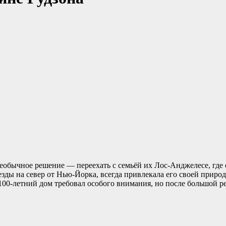
еобычное решение — переехать с семьёй их Лос-Анджелесе, где о
 езды на север от Нью-Йорка, всегда привлекала его своей прир
 100-летний дом требовал особого внимания, но после большой 