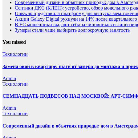
Современный дизайн в объятиях природы: дом в Амстер
Септики ДКС (КЛЕН): устройство, обзор модельного ряда
Uniswap представила платформу для выпуска мем-токенов
Акции Galaxy Digital рухнули на 14% после квартального
В ЕС мошенники выдают себя за чиновников и лицензи
Зумеры стали чаще выбирать долгосрочную занятость
You missed
Технологии
Замена окон в квартире: шаги от замера до монтажа и прие
Admin
Технологии
СЕМНАДЦАТЬ ПОДВЕСОВ НАД МОСКВОЙ: АРТ-СИМ
Admin
Технологии
Современный дизайн в объятиях природы: дом в Амстерда
Admin