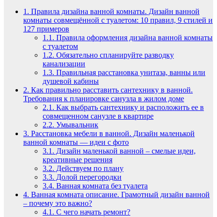
1.
Правила дизайна ванной комнаты. Дизайн ванной
комнаты совмещённой с туалетом: 10 правил, 9 стилей и
127 примеров
1.1.
Правила оформления дизайна ванной комнаты
с туалетом
1.2.
Обязательно спланируйте разводку
канализации
1.3.
Правильная расстановка унитаза, ванны или
душевой кабины
2.
Как правильно расставить сантехнику в ванной.
Требования к планировке санузла в жилом доме
2.1.
Как выбрать сантехнику и расположить ее в
совмещенном санузле в квартире
2.2.
Умывальник
3.
Расстановка мебели в ванной. Дизайн маленькой
ванной комнаты — идеи с фото
3.1.
Дизайн маленькой ванной – смелые идеи,
креативные решения
3.2.
Действуем по плану
3.3.
Долой перегородки
3.4.
Ванная комната без туалета
4.
Ванная комната описание. Грамотный дизайн ванной
– почему это важно?
4.1.
С чего начать ремонт?