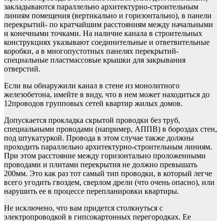
закладываются параллельно архитектурно-строительным
линиям помещения (вертикально и горизонтально), в панели
перекрытий- по кратчайшим расстояниям между начальными
и конечными точками. На наличие канала в строительных
конструкциях указывают соединительные и ответвительные
коробки, а в многопустотных панелях перекрытий-
специальные пластмассовые крышки для закрывания
отверстий.
Если вы обнаружили канал в стене из монолитного
железобетона, имейте в виду, что в нем может находиться до
12проводов групповых сетей квартир жилых домов.
Допускается прокладка скрытой проводки без труб,
специальными проводами (например, АППВ) в бороздах стен,
под штукатуркой. Провода в этом случае также должны
проходить параллельно архитектурно-строительным линиям.
При этом расстояние между горизонтально проложенными
проводами и плитами перекрытия не должно превышать
200мм. Это как раз тот самый тип проводки, в который легче
всего угодить гвоздем, сверлом дрели (что очень опасно), или
нарушить ее в процессе перепланировки квартиры.
Не исключено, что вам придется столкнуться с
электропроводкой в гипсокартонных перегородках. Ее