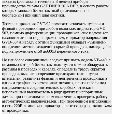
заказать (доставка в течение 2-3 недель) приборы
производства фирмы GARDNER BENDER, в основу работы
которых заложен бесконтактный (аследовательно,
безопасный) принцип диагностики.
Тестер напряжения GVT-92 помогает различать нулевой и
фазный проводники при любом вольтаже, индикатор GVD-
503, помимо дифференциации проводников, еще и уточняет,
находятся ли они под напряжением, индикатор напряжения
GVD-504A наряду с этими функциями обладает «умением»
определять местонахождение скрытой проводки, находящейся
под напряжением от50 до600В переменного тока.
Но наиболее совершенной следует признать модель VP-440, с
помощью которой бесконтактным путем можно обнаружить
разрывы в проводах и кабелях, определить трассу скрытой
проводки, выявить сгоревшие предохранители внутри
штепселей, различить фазный и нейтральный проводники в
одно- и трехфазных источниках питания, найти кабели под
напряжением в соединительных коробках, отыскать
испорченный выключатель в ряду других и испорченные
лампы при последовательном включении, проверить работу
автоматических выключателей. При переменном напряжении
в сети 220В лампочка индикатора светится на расстоянии 4мм
от проводника.