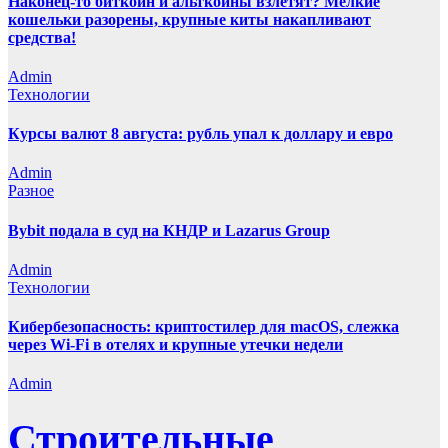
Наконец-то биткоин и альткоины взлетят? Мелкие
кошельки разорены, крупные киты накапливают
средства!
Admin
Технологии
Курсы валют 8 августа: рубль упал к доллару и евро
Admin
Разное
Bybit подала в суд на КНДР и Lazarus Group
Admin
Технологии
Кибербезопасность: криптостилер для macOS, слежка
через Wi-Fi в отелях и крупные утечки недели
Admin
Строительные