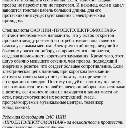
провод не перебит или не перегорел. И наконец, если в канал
заводится толстый кабель большой длины, для его
протаскивания существует машина с электрическим
приводом.
Специалисты ОАО НИИ»ПРОЕКТЭЛЕКТРОМОНТАЖ»
считают необходимым напомнить, что участок открытой
проводки между розеткой и потребителями тока является
самым уязвимым местом. Электрический шнур, ведущий к
бытовому электроприбору, со временем изнашивается,
создавая возможность короткого замыкания. Кроме того, этот
шнур обычно меньшего сечения, чем провод, подводящий
энергию к розетке, что создает большее сопротивление. Если
электрическая цепь длинная, при коротком замыкании
автоматы защиты могут не сработать, что приведет к
возгоранию проводов. Поэтому следуйте золотому правилу-
по возможности не оставляйте электроприборы включенными
в розетку, если конечно они не находятся в зависимости от
сети, предусмотренной их конструкцией (часы,
программируемые музыкальные центры, телевизор,
холодильник).
Редакция благодарит ОАО НИИ
«ПРОЕКТЭЛЕКТРОМОНТАЖ» за возможность произвести
фотосъемку на стендах фирмы.