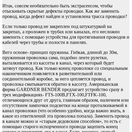
Итак, совсем необязательно быть экстрасенсом, чтобы
отыскивать скрытые дефекты проводки. Как же заменить
провод, когда дефект найден и установлена трасса проводки?
Если только провод не закреплен под штукатуркой на
закрепах, а проложен в трубах или каналах, его несложно
заменить с помощью устройства для протягивания проводов и
кабелей через трубы и полости в панелях.
Вего основе- принцип пружины. Гибкая, длиной до 30м,
пружинная проволока сама, подобно ленте рулетки,
выталкивается из кассеты в канал, через который будет
затянут провод. Как только конец проволоки со специальным
наконечником появляется в разветвительной или
соединительной коробке, за него цепляется провод, и
проволока сматывается обратно в кассету. Американская
фирма GARDNER BENDER предлагает устройство сразу в
трех модификациях- FTS-100B,FTX-100,FTFK-100,
отличающихся друг от друга, главным образом, наличием или
отсутствием лампочки подсветки на конце проталкиваемой в
канал проволоки (что особенно удобно, когда важно знать, в
какое из ответвлений эта проволока попала). Заменить провод
в канале можно и «старым дедовским способом», то есть с
помощью старого испорченного провода зацепить конец
нового и протащить его в канал. Если, конечно, старый