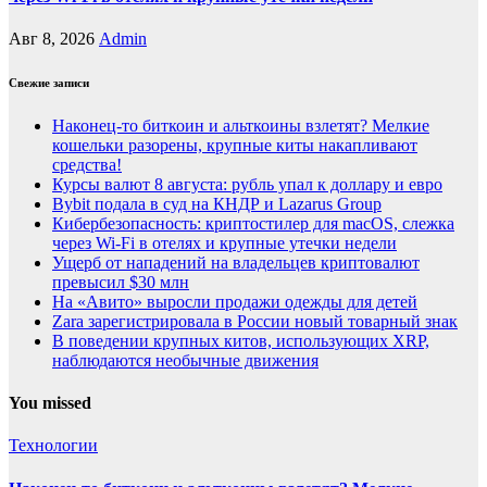
Авг 8, 2026
Admin
Свежие записи
Наконец-то биткоин и альткоины взлетят? Мелкие
кошельки разорены, крупные киты накапливают
средства!
Курсы валют 8 августа: рубль упал к доллару и евро
Bybit подала в суд на КНДР и Lazarus Group
Кибербезопасность: криптостилер для macOS, слежка
через Wi-Fi в отелях и крупные утечки недели
Ущерб от нападений на владельцев криптовалют
превысил $30 млн
На «Авито» выросли продажи одежды для детей
Zara зарегистрировала в России новый товарный знак
В поведении крупных китов, использующих XRP,
наблюдаются необычные движения
You missed
Технологии