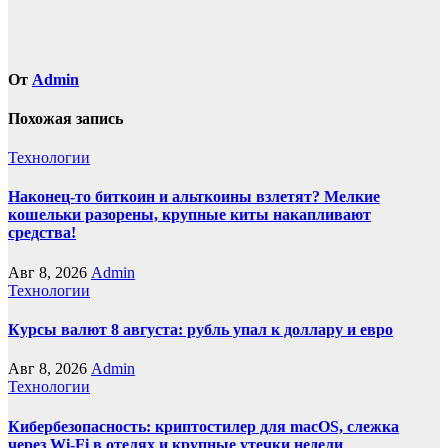
От
Admin
Похожая запись
Технологии
Наконец-то биткоин и альткоины взлетят? Мелкие
кошельки разорены, крупные киты накапливают
средства!
Авг 8, 2026
Admin
Технологии
Курсы валют 8 августа: рубль упал к доллару и евро
Авг 8, 2026
Admin
Технологии
Кибербезопасность: криптостилер для macOS, слежка
через Wi-Fi в отелях и крупные утечки недели