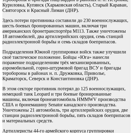
Куриловка, Купянск (Харьковская область), Старый Караван,
Святогорск и Красный Лиман (ДНР).
Здесь потери противника составили до 230 военнослужащих,
шесть боевых бронированных машин, включая три
американских бронетранспортёра М113. Также уничтожены
18 автомобилей, два артиллерийских орудия, семь станций
радиоэлектронной борьбы и семь складов боеприпасов.
Подразделения Южной группировки войск также улучшили
своё тактическое положение. Бойцы «Юга» нанесли
поражение подразделениям трёх механизированных,
аэромобильной, горно-штурмовой бригад ВСУ и бригады
теробороны в районах н. п. Дружковка, Приволье,
Краматорск, Северск и Константиновка (ДНР).
В этом секторе противник потерял до 125 военнослужащих,
немецкий танк Leopard и три боевые бронированные
машины, включая бронеавтомобиль HMMWV производства
США и бронемашину Senator канадского производства.
Уничтожены 21 автомобиль, три артиллерийских орудия, две
станции радиоэлектронной борьбы, пять складов боеприпасов
и материальных средств.
Артиллеристы 44-го армейского корпуса группировки