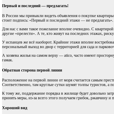
Первый и последний — предлагать!
В России мы привыкли видеть объявления о покупке квартиры н
стоит подпись: «Первый и последний этажи — не предлагать».
Для нас с вами такое пожелание вполне очевидно. С квартирой
другие «прелести». А те, кто живут на последних этажах, рис
У испанцев же всё наоборот. Крайние этажи вполне востребова
персональный выход во двор с территорией для сада и парков
А хозяева жилья на самом верху — atico, часто имеют простор
гамак.
Обратная сторона первой линии
Расположение на первой линии от моря считается самым прест
Соответственно, там круглые сутки шумят толпы туристов, а по
К тому же, поддержание порядка в жилище будет довольно за
принять меры, из-за всего этого получаем грибок, ржавчину и п
Хороший вид