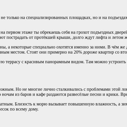
е только на специализированных площадках, но и на подъездах, 
 на первом этаже ты обрекаешь себя на грохот подъездных двер
куют пострадать от протёкшей крыши, долго ждут лифта и летом
ны, а некоторые специально охотятся именно за ними. В чём же
очным местом. Стоят они примерно на 20% дороже квартир со вт
ную террасу с красивым панорамным видом. Там можно устроить 
ижным. Но не многие лично сталкивались с проблемами этой ло
 ночам из баров и кафе раздаются развесёлые песни и крики. Вря
тратным. Близость к морю вызывает повышенную влажность, а зи
есок по всему дому.