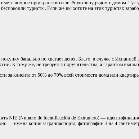
иметь личное пространство и зелёную зону рядом с домом. Тут у
беспокоили туристы. Если же вы хотите на этих туристах зараб
 покупку банально не хватает денег. Благо, в случае с Испание
сии. К тому же, не требуется поручительства, а гарантом выплат
и за клиента от 50% до 70% всей стоимости дома или квартиры.
ь NIE (Número de Identificación de Extranjero) — идентификац
но — нужна копия загранпаспорта, фотографии 3 на 4 сантиметр