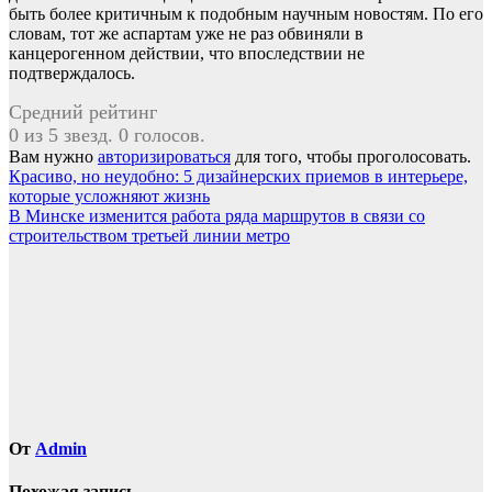
быть более критичным к подобным научным новостям. По его
cловам, тот же аспартам уже не раз обвиняли в
канцерогенном действии, что впоследствии не
подтверждалось.
Средний рейтинг
0 из 5 звезд. 0 голосов.
Вам нужно
авторизироваться
для того, чтобы проголосовать.
Навигация
Красиво, но неудобно: 5 дизайнерских приемов в интерьере,
которые усложняют жизнь
по
В Минске изменится работа ряда маршрутов в связи со
записям
строительством третьей линии метро
От
Admin
Похожая запись