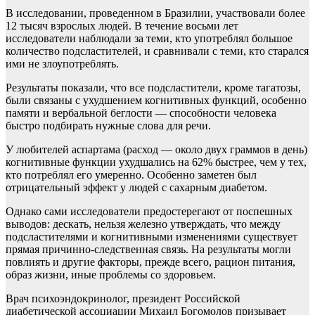
В исследовании, проведенном в Бразилии, участвовали более
12 тысяч взрослых людей. В течение восьми лет
исследователи наблюдали за теми, кто употреблял большое
количество подсластителей, и сравнивали с теми, кто старался
ими не злоупотреблять.
Результаты показали, что все подсластители, кроме тагатозы,
были связаны с ухудшением когнитивных функций, особенно
памяти и вербальной беглости — способности человека
быстро подбирать нужные слова для речи.
У любителей аспартама (расход — около двух граммов в день)
когнитивные функции ухудшались на 62% быстрее, чем у тех,
кто потреблял его умеренно. Особенно заметен был
отрицательный эффект у людей с сахарным диабетом.
Однако сами исследователи предостерегают от поспешных
выводов: дескать, нельзя железно утверждать, что между
подсластителями и когнитивными изменениями существует
прямая причинно-следственная связь. На результаты могли
повлиять и другие факторы, прежде всего, рацион питания,
образ жизни, иные проблемы со здоровьем.
Врач психоэндокринолог, президент Российской
диабетической ассоциации Михаил Богомолов призывает