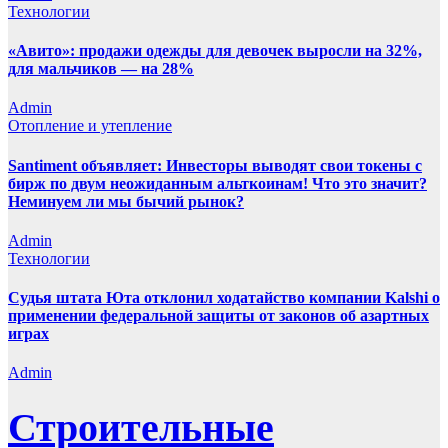
Технологии
«Авито»: продажи одежды для девочек выросли на 32%,
для мальчиков — на 28%
Admin
Отопление и утепление
Santiment объявляет: Инвесторы выводят свои токены с
бирж по двум неожиданным альткоинам! Что это значит?
Неминуем ли мы бычий рынок?
Admin
Технологии
Судья штата Юта отклонил ходатайство компании Kalshi о
применении федеральной защиты от законов об азартных
играх
Admin
Строительные