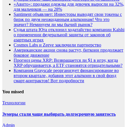
«Авито»: продажи одежды для девочек выросли на 32%,
для мальчиков — на 28%
Santiment объявляет: Инвесторы выводят свои токены с
бирж по двум неожиданным альткоинам! Что это
значит? Неминуем ли мы бычий рынок?
Судья штата Юта отклонил ходатайство компании Kalshi
о применении федеральной защиты от законов об
азартных играх
Cosmos Labs и Zeeve заключили партнерство
Американские акции снова растут, биткоин продолжает
боковое движение
Прогноз цены XRP: Возвращается ли $1 в игру, когда
XRP обрушивается, а ETF становятся отрицательными?
Компания Grayscale реорганизует финансирование во
втором квартале, добавив этот альткоин в свой фонд
смарт-контрактов! Вот подробности
You missed
Технологии
Зумеры стали чаще выбирать долгосрочную занятость
Admin