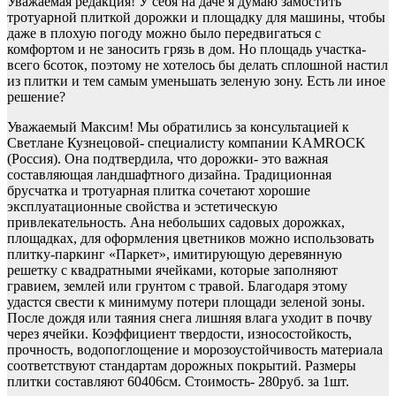
Уважаемая редакция! У себя на даче я думаю замостить
тротуарной плиткой дорожки и площадку для машины, чтобы
даже в плохую погоду можно было передвигаться с
комфортом и не заносить грязь в дом. Но площадь участка-
всего 6соток, поэтому не хотелось бы делать сплошной настил
из плитки и тем самым уменьшать зеленую зону. Есть ли иное
решение?
Уважаемый Максим! Мы обратились за консультацией к
Светлане Кузнецовой- специалисту компании KAMROCK
(Россия). Она подтвердила, что дорожки- это важная
составляющая ландшафтного дизайна. Традиционная
брусчатка и тротуарная плитка сочетают хорошие
эксплуатационные свойства и эстетическую
привлекательность. Ана небольших садовых дорожках,
площадках, для оформления цветников можно использовать
плитку-паркинг «Паркет», имитирующую деревянную
решетку с квадратными ячейками, которые заполняют
гравием, землей или грунтом с травой. Благодаря этому
удастся свести к минимуму потери площади зеленой зоны.
После дождя или таяния снега лишняя влага уходит в почву
через ячейки. Коэффициент твердости, износостойкость,
прочность, водопоглощение и морозоустойчивость материала
соответствуют стандартам дорожных покрытий. Размеры
плитки составляют 60406см. Стоимость- 280руб. за 1шт.