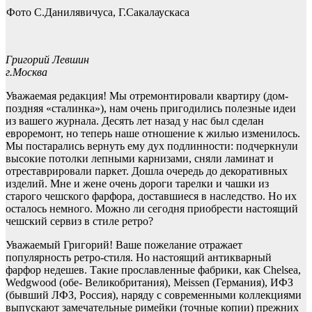
Фото С.Данилявичуса, Г.Сакалаускаса
Григорий Левшин
г.Москва
Уважаемая редакция! Мы отремонтировали квартиру (дом-
поздняя «сталинка»), нам очень пригодились полезные идеи
из вашего журнала. Десять лет назад у нас был сделан
евроремонт, но теперь наше отношение к жилью изменилось.
Мы постарались вернуть ему дух подлинности: подчеркнули
высокие потолки лепными карнизами, сняли ламинат и
отреставрировали паркет. Дошла очередь до декоративных
изделий. Мне и жене очень дороги тарелки и чашки из
старого чешского фарфора, доставшиеся в наследство. Но их
осталось немного. Можно ли сегодня приобрести настоящий
чешский сервиз в стиле ретро?
Уважаемый Григорий! Ваше пожелание отражает
популярность ретро-стиля. Но настоящий антикварный
фарфор недешев. Такие прославленные фабрики, как Chelsea,
Wedgwood (обе- Великобритания), Meissen (Германия), ИФЗ
(бывший ЛФЗ, Россия), наряду с современными коллекциями
выпускают замечательные римейки (точные копии) прежних