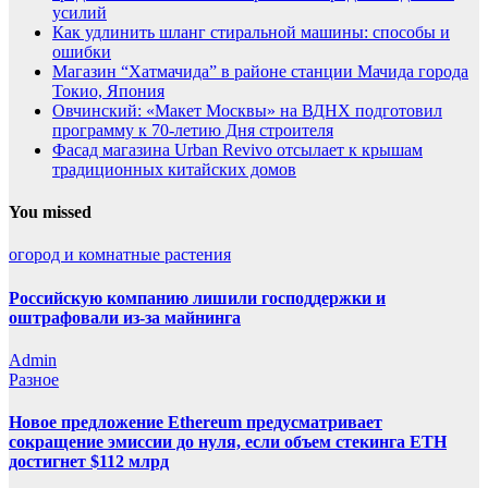
усилий
Как удлинить шланг стиральной машины: способы и
ошибки
Магазин “Хатмачида” в районе станции Мачида города
Токио, Япония
Овчинский: «Макет Москвы» на ВДНХ подготовил
программу к 70-летию Дня строителя
Фасад магазина Urban Revivo отсылает к крышам
традиционных китайских домов
You missed
огород и комнатные растения
Российскую компанию лишили господдержки и
оштрафовали из-за майнинга
Admin
Разное
Новое предложение Ethereum предусматривает
сокращение эмиссии до нуля, если объем стекинга ETH
достигнет $112 млрд