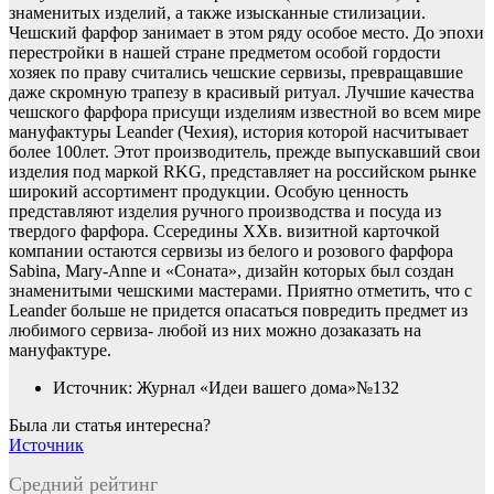
знаменитых изделий, а также изысканные стилизации.
Чешский фарфор занимает в этом ряду особое место. До эпохи
перестройки в нашей стране предметом особой гордости
хозяек по праву считались чешские сервизы, превращавшие
даже скромную трапезу в красивый ритуал. Лучшие качества
чешского фарфора присущи изделиям известной во всем мире
мануфактуры Leander (Чехия), история которой насчитывает
более 100лет. Этот производитель, прежде выпускавший свои
изделия под маркой RKG, представляет на российском рынке
широкий ассортимент продукции. Особую ценность
представляют изделия ручного производства и посуда из
твердого фарфора. Ссередины ХХв. визитной карточкой
компании остаются сервизы из белого и розового фарфора
Sabina, Mary-Anne и «Соната», дизайн которых был создан
знаменитыми чешскими мастерами. Приятно отметить, что с
Leander больше не придется опасаться повредить предмет из
любимого сервиза- любой из них можно дозаказать на
мануфактуре.
Источник: Журнал «Идеи вашего дома»№132
Была ли статья интересна?
Источник
Средний рейтинг