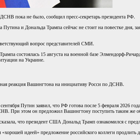
ДСНВ пока не было, сообщил пресс-секретарь президента РФ.
 Путина и Дональда Трампа сейчас не стоит на повестке дня, з
соответствующий вопрос представителей СМИ.
 Трампа состоялась 15 августа на военной базе Элмендорф-Рича
итуации на Украине.
етная реакция Вашингтона на инициативу Росси по ДСНВ.
ентября Путин заявил, что РФ готова после 5 февраля 2026 года
СНВ. При этом он предложил Вашингтону поступить таким же обр
ссказала, что президент США Дональд Трамп ознакомился с пред
ал «хорошей идеей» предложение российского коллеги продлить 