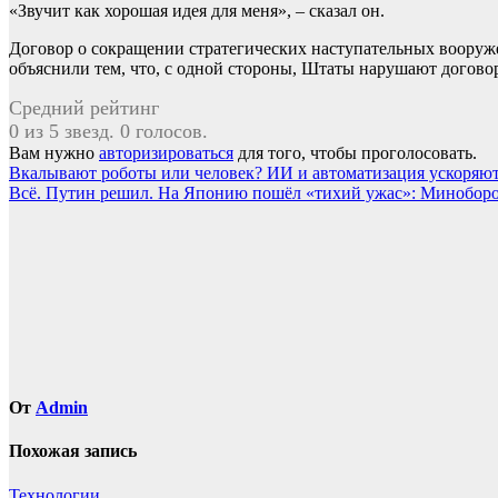
«Звучит как хорошая идея для меня», – сказал он.
Договор о сокращении стратегических наступательных вооруже
объяснили тем, что, с одной стороны, Штаты нарушают договор,
Средний рейтинг
0 из 5 звезд. 0 голосов.
Вам нужно
авторизироваться
для того, чтобы проголосовать.
Навигация
Вкалывают роботы или человек? ИИ и автоматизация ускоряют 
Всё. Путин решил. На Японию пошёл «тихий ужас»: Миноборон
по
записям
От
Admin
Похожая запись
Технологии