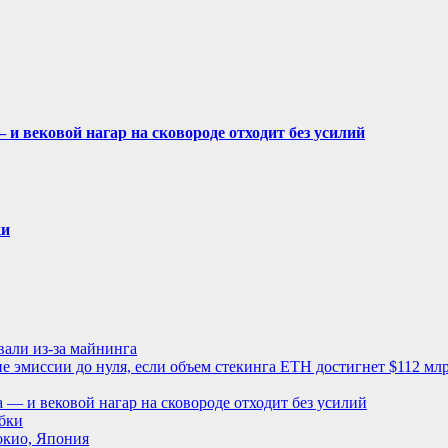
— и вековой нагар на сковороде отходит без усилий
ки
али из-за майнинга
 эмиссии до нуля, если объем стекинга ETH достигнет $112 мл
ва — и вековой нагар на сковороде отходит без усилий
бки
окио, Япония