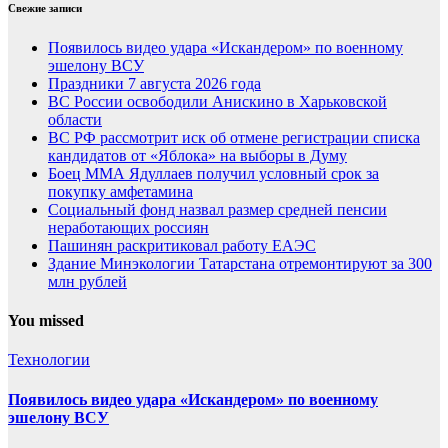
Свежие записи
Появилось видео удара «Искандером» по военному
эшелону ВСУ
Праздники 7 августа 2026 года
ВС России освободили Анискино в Харьковской
области
ВС РФ рассмотрит иск об отмене регистрации списка
кандидатов от «Яблока» на выборы в Думу
Боец ММА Ядуллаев получил условный срок за
покупку амфетамина
Социальный фонд назвал размер средней пенсии
неработающих россиян
Пашинян раскритиковал работу ЕАЭС
Здание Минэкологии Татарстана отремонтируют за 300
млн рублей
You missed
Технологии
Появилось видео удара «Искандером» по военному
эшелону ВСУ