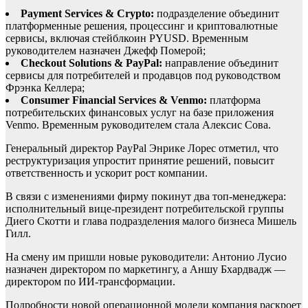
Payment Services & Crypto:
подразделение объединит
платформенные решения, процессинг и криптовалютные
сервисы, включая стейблкоин PYUSD. Временным
руководителем назначен Джефф Померой;
Checkout Solutions & PayPal:
направление объединит
сервисы для потребителей и продавцов под руководством
Фрэнка Келлера;
Consumer Financial Services & Venmo:
платформа
потребительских финансовых услуг на базе приложения
Venmo. Временным руководителем стала Алексис Сова.
Генеральный директор PayPal Энрике Лорес отметил, что
реструктуризация упростит принятие решений, повысит
ответственность и ускорит рост компании.
В связи с изменениями фирму покинут два топ-менеджера:
исполнительный вице-президент потребительской группы
Диего Скотти и глава подразделения малого бизнеса Мишель
Гилл.
На смену им пришли новые руководители: Антонио Лусио
назначен директором по маркетингу, а Аншу Бхардвадж —
директором по ИИ-трансформации.
Подробности новой операционной модели компания раскроет