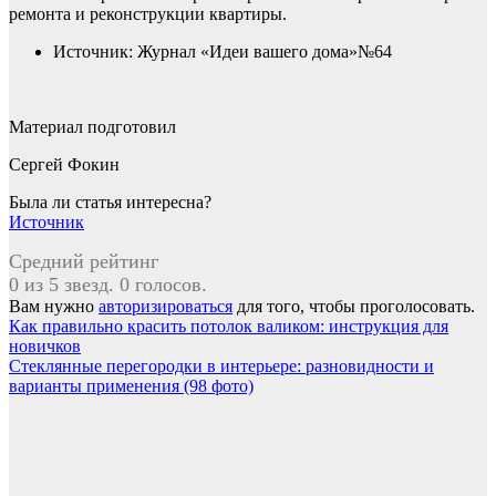
ремонта и реконструкции квартиры.
Источник: Журнал «Идеи вашего дома»№64
Материал подготовил
Сергей Фокин
Была ли статья интересна?
Источник
Средний рейтинг
0 из 5 звезд. 0 голосов.
Вам нужно
авторизироваться
для того, чтобы проголосовать.
Навигация
Как правильно красить потолок валиком: инструкция для
новичков
по
Стеклянные перегородки в интерьере: разновидности и
записям
варианты применения (98 фото)