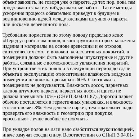
объект завозить, не говоря уже о паркете, до тех пор, пока там
продолжаются какие-нибудь влажные работы. Такие методы
ускорения процесса обязательно приведут в будущем к
возникновению щелей между клепками штучного паркета
или досками деревянного пола.
Требование норматива по этому поводу предельно ясно:
«Перед устройством полов, в конструкции которых заложены
изделия и материалы на основе древесины и ее отходов,
синтетических смол и волокон, ксилолитовых покрытий, в
помещении должны быть выполнены штукатурные и другие
работы, связанные с возможностью увлажнения покрытий.
При устройстве этих полов и в следующий период до сдачи
объекта в эксплуатацию относительная влажность воздуха в
помещении не должна превышать 60%. Сквозняки в
помещениях не допускаются. Влажность досок, паркетных
клепок штучного паркета, паркетных досок и щитов не
должна превышать 10%» (СНиП 3.04.01-87). Дорогой паркет
обычно поставляется в герметичных упаковках, и влажность
его составляет 8%. Чем дешевле паркет, тем тщательнее надо
проверять его влажность и геометрию при покупке,
«россыпью» лучше вообще не покупать.
При укладке полов на лаги надо озаботиться звукоизоляцией,
иначе замучат соседи снизу. Всоответствии со СНиП 3.04.01-