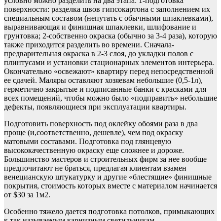
условно можно разделить на два этапа: 1-подготовка
поверхности: разделка швов гипсокартона с заполнением их
специальным составом (непутать с обычными шпаклевками),
выравнивающая и финишная шпаклевки, шлифование и
грунтовка; 2-собственно окраска (обычно за 3-4 раза), которую
также приходится разделить во времени. Сначала-
предварительная окраска в 2-3 слоя, до укладки полов с
плинтусами и установки стационарных элементов интерьера.
Окончательно «освежают» квартиру перед непосредственной
ее сдачей. Маляры оставляют хозяевам небольшие (0,5-1л),
герметично закрытые и подписанные банки с красками для
всех помещений, чтобы можно было «подправить» небольшие
дефекты, появляющиеся при эксплуатации квартиры.
Подготовить поверхность под оклейку обоями раза в два
проще (и,соответственно, дешевле), чем под окраску
матовыми составами. Подготовка под глянцевую
высококачественную окраску еще сложнее и дороже.
Большинство мастеров и строительных фирм за нее вообще
предпочитают не браться, предлагая клиентам взамен
венецианскую штукатурку и другие «блестящие» финишные
покрытия, стоимость которых вместе с материалом начинается
от $30 за 1м2.
Особенно тяжело дается подготовка потолков, примыкающих
к так называемым карнизным светильникам-