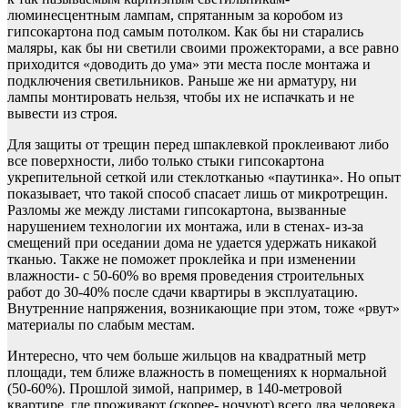
люминесцентным лампам, спрятанным за коробом из
гипсокартона под самым потолком. Как бы ни старались
маляры, как бы ни светили своими прожекторами, а все равно
приходится «доводить до ума» эти места после монтажа и
подключения светильников. Раньше же ни арматуру, ни
лампы монтировать нельзя, чтобы их не испачкать и не
вывести из строя.
Для защиты от трещин перед шпаклевкой проклеивают либо
все поверхности, либо только стыки гипсокартона
укрепительной сеткой или стеклотканью «паутинка». Но опыт
показывает, что такой способ спасает лишь от микротрещин.
Разломы же между листами гипсокартона, вызванные
нарушением технологии их монтажа, или в стенах- из-за
смещений при оседании дома не удается удержать никакой
тканью. Также не поможет проклейка и при изменении
влажности- с 50-60% во время проведения строительных
работ до 30-40% после сдачи квартиры в эксплуатацию.
Внутренние напряжения, возникающие при этом, тоже «рвут»
материалы по слабым местам.
Интересно, что чем больше жильцов на квадратный метр
площади, тем ближе влажность в помещениях к нормальной
(50-60%). Прошлой зимой, например, в 140-метровой
квартире, где проживают (скорее- ночуют) всего два человека,