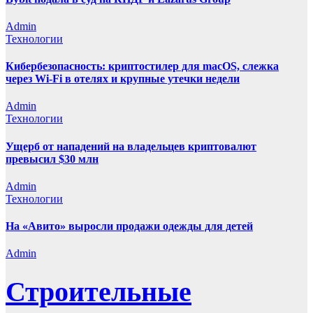
Admin
Технологии
Кибербезопасность: криптостилер для macOS, слежка
через Wi-Fi в отелях и крупные утечки недели
Admin
Технологии
Ущерб от нападений на владельцев криптовалют
превысил $30 млн
Admin
Технологии
На «Авито» выросли продажи одежды для детей
Admin
Строительные