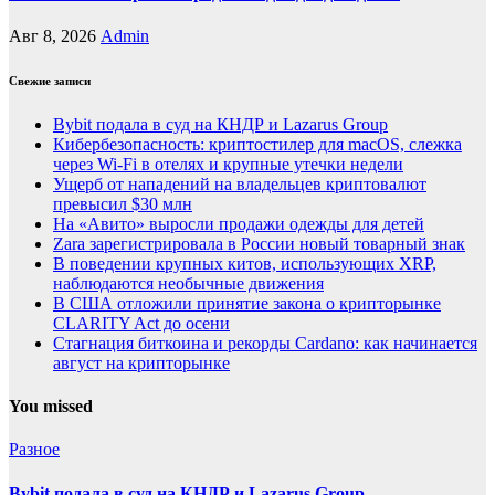
Авг 8, 2026
Admin
Свежие записи
Bybit подала в суд на КНДР и Lazarus Group
Кибербезопасность: криптостилер для macOS, слежка
через Wi-Fi в отелях и крупные утечки недели
Ущерб от нападений на владельцев криптовалют
превысил $30 млн
На «Авито» выросли продажи одежды для детей
Zara зарегистрировала в России новый товарный знак
В поведении крупных китов, использующих XRP,
наблюдаются необычные движения
В США отложили принятие закона о крипторынке
CLARITY Act до осени
Стагнация биткоина и рекорды Cardano: как начинается
август на крипторынке
You missed
Разное
Bybit подала в суд на КНДР и Lazarus Group