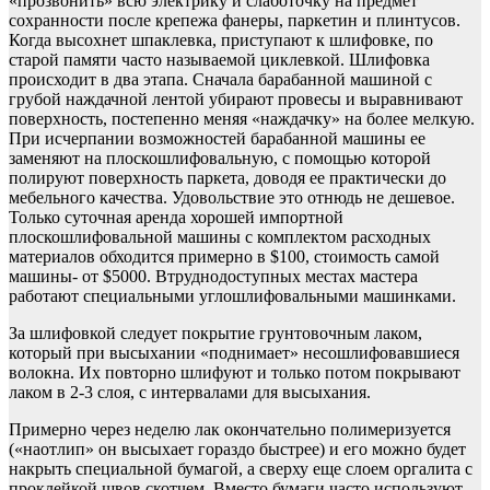
«прозвонить» всю электрику и слаботочку на предмет
сохранности после крепежа фанеры, паркетин и плинтусов.
Когда высохнет шпаклевка, приступают к шлифовке, по
старой памяти часто называемой циклевкой. Шлифовка
происходит в два этапа. Сначала барабанной машиной с
грубой наждачной лентой убирают провесы и выравнивают
поверхность, постепенно меняя «наждачку» на более мелкую.
При исчерпании возможностей барабанной машины ее
заменяют на плоскошлифовальную, с помощью которой
полируют поверхность паркета, доводя ее практически до
мебельного качества. Удовольствие это отнюдь не дешевое.
Только суточная аренда хорошей импортной
плоскошлифовальной машины с комплектом расходных
материалов обходится примерно в $100, стоимость самой
машины- от $5000. Втруднодоступных местах мастера
работают специальными углошлифовальными машинками.
За шлифовкой следует покрытие грунтовочным лаком,
который при высыхании «поднимает» несошлифовавшиеся
волокна. Их повторно шлифуют и только потом покрывают
лаком в 2-3 слоя, с интервалами для высыхания.
Примерно через неделю лак окончательно полимеризуется
(«наотлип» он высыхает гораздо быстрее) и его можно будет
накрыть специальной бумагой, а сверху еще слоем оргалита с
проклейкой швов скотчем. Вместо бумаги часто используют