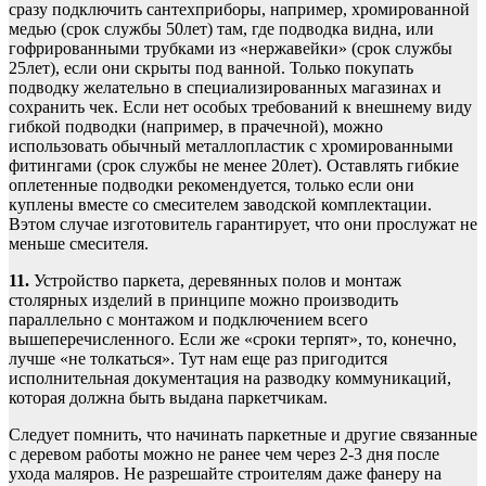
сразу подключить сантехприборы, например, хромированной
медью (срок службы 50лет) там, где подводка видна, или
гофрированными трубками из «нержавейки» (срок службы
25лет), если они скрыты под ванной. Только покупать
подводку желательно в специализированных магазинах и
сохранить чек. Если нет особых требований к внешнему виду
гибкой подводки (например, в прачечной), можно
использовать обычный металлопластик с хромированными
фитингами (срок службы не менее 20лет). Оставлять гибкие
оплетенные подводки рекомендуется, только если они
куплены вместе со смесителем заводской комплектации.
Вэтом случае изготовитель гарантирует, что они прослужат не
меньше смесителя.
11.
Устройство паркета, деревянных полов и монтаж
столярных изделий в принципе можно производить
параллельно с монтажом и подключением всего
вышеперечисленного. Если же «сроки терпят», то, конечно,
лучше «не толкаться». Тут нам еще раз пригодится
исполнительная документация на разводку коммуникаций,
которая должна быть выдана паркетчикам.
Следует помнить, что начинать паркетные и другие связанные
с деревом работы можно не ранее чем через 2-3 дня после
ухода маляров. Не разрешайте строителям даже фанеру на