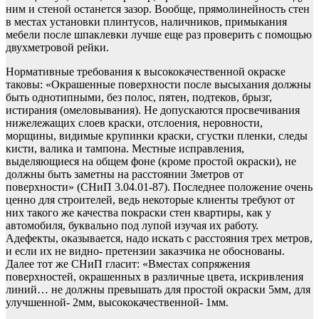
ним и стеной останется зазор. Вообще, прямолинейность стен
в местах установки плинтусов, наличников, примыкания
мебели после шпаклевки лучше еще раз проверить с помощью
двухметровой рейки.
Нормативные требования к высококачественной окраске
таковы: «Окрашенные поверхности после высыхания должны
быть однотипными, без полос, пятен, подтеков, брызг,
истирания (омеловывания). Не допускаются просвечивания
нижележащих слоев краски, отслоения, неровности,
морщины, видимые крупинки краски, сгустки пленки, следы
кисти, валика и тампона. Местные исправления,
выделяющиеся на общем фоне (кроме простой окраски), не
должны быть заметны на расстоянии 3метров от
поверхности» (СНиП 3.04.01-87). Последнее положение очень
ценно для строителей, ведь некоторые клиенты требуют от
них такого же качества покраски стен квартиры, как у
автомобиля, буквально под лупой изучая их работу.
Адефекты, оказывается, надо искать с расстояния трех метров,
и если их не видно- претензии заказчика не обоснованы.
Далее тот же СНиП гласит: «Вместах сопряжения
поверхностей, окрашенных в различные цвета, искривления
линий… не должны превышать для простой окраски 5мм, для
улучшенной- 2мм, высококачественной- 1мм.