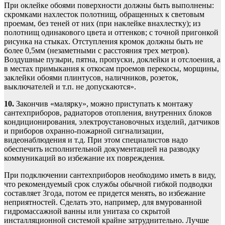
При оклейке обоями поверхности должны быть выполнены:
скромками нахлесток полотнищ, обращенных к световым
проемам, без теней от них (при наклейке внахлестку); из
полотнищ одинакового цвета и оттенков; с точной пригонкой
рисунка на стыках. Отступления кромок должны быть не
более 0,5мм (незаметными с расстояния трех метров).
Воздушные пузыри, пятна, пропуски, доклейки и отслоения, а
в местах примыкания к откосам проемов перекосы, морщины,
заклейки обоями плинтусов, наличников, розеток,
выключателей и т.п. не допускаются».
10.
Закончив «малярку», можно приступать к монтажу
сантехприборов, радиаторов отопления, внутренних блоков
кондиционирования, электроустановочных изделий, датчиков
и приборов охранно-пожарной сигнализации,
видеонаблюдения и т.д. При этом специалистов надо
обеспечить исполнительной документацией на разводку
коммуникаций во избежание их повреждения.
При подключении сантехприборов необходимо иметь в виду,
что рекомендуемый срок службы обычной гибкой подводки
составляет 3года, потом ее придется менять, во избежание
неприятностей. Сделать это, например, для вмурованной
гидромассажной ванны или унитаза со скрытой
инсталляционной системой крайне затруднительно. Лучше