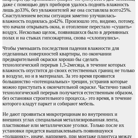
даже с помощью двух приборов удалось поднять влажность
лишь до33%, без увлажнителей же она составляла всего25%.
Снаступлением весны ситуация заметно улучшилась-
влажность поднялась до42%. Произошло это, видимо, потому,
что начали открывать окна, и отопление перестало «сушить»
воздух. Несколько щелок, появившихся было в деревянных
полах и на стыках гипсокартона, снова «схлопнулись».
Чтобы уменьшить последствия падения влажности для
отделанных поверхностей квартиры, по окончании
предварительной окраски хорошо бы сделать
технологический перерыв 1,5-2месяца, в течение которых
влажность опустится до своих естественных границ не только
в воздухе, но и в материалах. За это время проявится
большинство «потенциальных» трещин, устранив которые
можно приступать к окончательной окраске. Частично такой
технологический перерыв получается естественным образом,
без остановки строительного процесса,- это время, в течение
которого кладут паркет и собирают мебель.
Не дают проявиться микротрещинам во внутренних и
внешних углах специальная металлизированная лента,
пластиковые или металлические уголки. Только после их
установки придется вышпаклевывать появившуюся
«толщинку», иначе, например, при монтаже плинтуса между