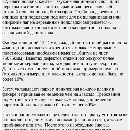
87, «лаги должны касаться звукоизоляционного слоя, плит
перекрытия или песчаного выравнивающего слоя всей
нижней поверхностью, без зазоров. Подбивка деревянных
клиньев или подкладок под лаги для их выравнивания или
опирание лаг на деревянные подкладки запрещается».
Оптимальная технология устройства паркетного пола на
сегодняшний день такова.
Фанера толщиной 12-15мм, каждый лист которой распилен на
4части, приклеивается и крепится к стяжке саморезами с
пластмассовыми дюбелями (неменее 16штук на лист
750750мм). Вместах дефектов стяжки используют более
мощные анкерные винты, заходящие в плиту перекрытия.
Дают высохнуть полученной подложке примерно неделю
(уточняется измерением влажности, которая должна быть не
более 10%).
Затем укладывают паркет, приклеивая каждую клепку к
фанере и прибивая ее не менее чем на 2гвоздя. Требования
норматива в этом случае таковы: «площадь приклейки
паркетной планки должна быть не менее 80%».
По окончании укладки еще неделю дают паркету «отстояться»
и шпаклюют щели между клепками (если они есть), а также
прибивают плинтус. После этого необходимо еще раз