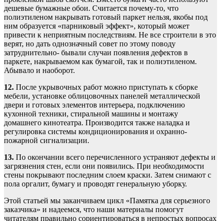
дешевые бумажные обои. Считается почему-то, что
полиэтиленом накрывать готовый паркет нельзя, якобы под
ним образуется «парниковый эффект», который может
привести к неприятным последствиям. Не все строители в это
верят, но дать однозначный совет по этому поводу
затруднительно- бывали случаи появления дефектов в
паркете, накрываемом как бумагой, так и полиэтиленом.
Абывало и наоборот.
12.
После укрывочных работ можно приступать к сборке
мебели, установке облицовочных панелей металлической
двери и готовых элементов интерьера, подключению
кухонной техники, стиральной машины и монтажу
домашнего кинотеатра. Производится также наладка и
регулировка системы кондиционирования и охранно-
пожарной сигнализации.
13.
По окончании всего перечисленного устраняют дефекты и
загрязнения стен, если они появились. При необходимости
стены покрывают последним слоем краски. Затем снимают с
пола оргалит, бумагу и проводят генеральную уборку.
Этой статьей мы заканчиваем цикл «Памятка для серьезного
заказчика» и надеемся, что наши материалы помогут
читателям правильно сориентироваться в непростых вопросах