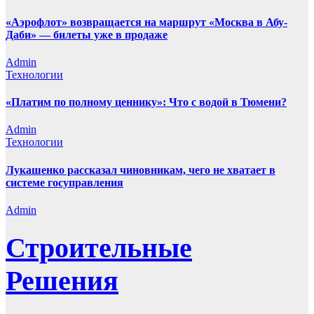
«Аэрофлот» возвращается на маршрут «Москва в Абу-
Даби» — билеты уже в продаже
Admin
Технологии
«Платим по полному ценнику»: Что с водой в Тюмени?
Admin
Технологии
Лукашенко рассказал чиновникам, чего не хватает в
системе госуправления
Admin
Строительные
Решения