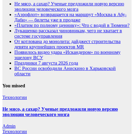
Не мясо, а сахар? Ученые предложили новую версию
эволюции человеческого мозга
«Аэрофлот» возвращается на маршрут «Москва в Абу-
Даби» — билеты уже в продаже
«Платим по полному ценнику»: Что с водой в Тюмени?
Лукашенко рассказал чиновникам, чего не хватает в
системе госуправления
От котлована до монолита: дайджест строительства
девяти крупнейших проектов MR
Появилось видео удара «Искандером» по военному
эшелону ВСУ
Праздники 7 августа 2026 года
ВС России освободили Анискино в Харьковской
области
You missed
Технологии
Не мясо, а сахар? Ученые предложили новую версию
эволюции человеческого мозга
Admin
Технологии