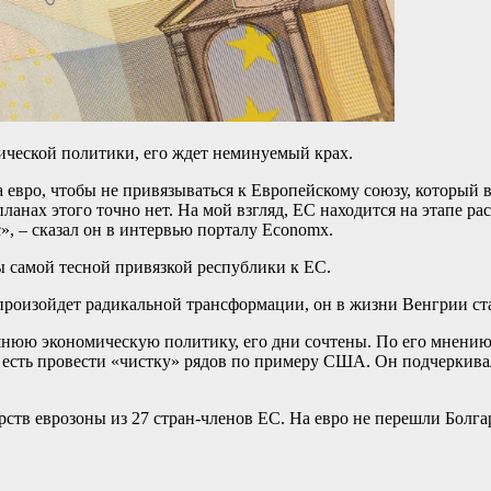
мической политики, его ждет неминуемый крах.
евро, чтобы не привязываться к Европейскому союзу, который в 
нах этого точно нет. На мой взгляд, ЕС находится на этапе рас
с», – сказал он в интервью порталу Economx.
 самой тесной привязкой республики к ЕС.
произойдет радикальной трансформации, он в жизни Венгрии ст
нюю экономическую политику, его дни сочтены. По его мнению, 
о есть провести «чистку» рядов по примеру США. Он подчеркив
рств еврозоны из 27 стран-членов ЕС. На евро не перешли Болг