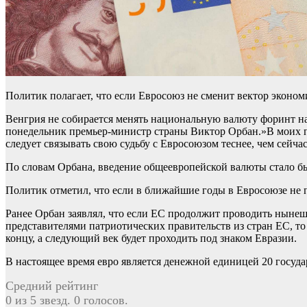
Политик полагает, что если Евросоюз не сменит вектор эконо
Венгрия не собирается менять национальную валюту форинт на 
понедельник премьер-министр страны Виктор Орбан.»В моих пла
следует связывать свою судьбу с Евросоюзом теснее, чем сейча
По словам Орбана, введение общеевропейской валюты стало бы
Политик отметил, что если в ближайшие годы в Евросоюзе не 
Ранее Орбан заявлял, что если ЕС продолжит проводить нынеш
представителями патриотических правительств из стран ЕС, т
концу, а следующий век будет проходить под знаком Евразии.
В настоящее время евро является денежной единицей 20 госуда
Средний рейтинг
0 из 5 звезд. 0 голосов.