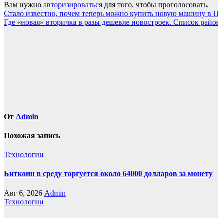
Вам нужно
авторизироваться
для того, чтобы проголосовать.
Навигация
Стало известно, почем теперь можно купить новую машину в П
Где «новая» вторичка в разы дешевле новостроек. Список рай
по
записям
От
Admin
Похожая запись
Технологии
Биткоин в среду торгуется около 64000 долларов за монету
Авг 6, 2026
Admin
Технологии