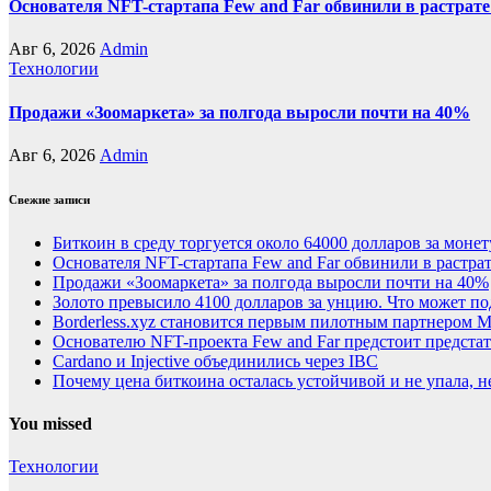
Основателя NFT-стартапа Few and Far обвинили в растрате
Авг 6, 2026
Admin
Технологии
Продажи «Зоомаркета» за полгода выросли почти на 40%
Авг 6, 2026
Admin
Свежие записи
Биткоин в среду торгуется около 64000 долларов за монет
Основателя NFT-стартапа Few and Far обвинили в растрат
Продажи «Зоомаркета» за полгода выросли почти на 40%
Золото превысило 4100 долларов за унцию. Что может п
Borderless.xyz становится первым пилотным партнером Ma
Основателю NFT-проекта Few and Far предстоит предста
Cardano и Injective объединились через IBC
Почему цена биткоина осталась устойчивой и не упала, 
You missed
Технологии