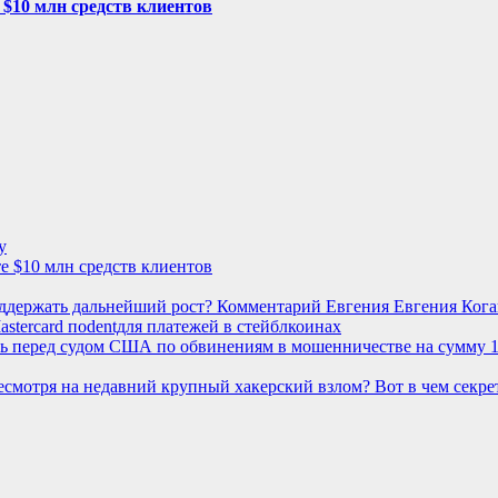
 $10 млн средств клиентов
у
е $10 млн средств клиентов
оддержать дальнейший рост? Комментарий Евгения Евгения Кога
stercard поdentдля платежей в стейблкоинах
ть перед судом США по обвинениям в мошенничестве на сумму 
несмотря на недавний крупный хакерский взлом? Вот в чем секре