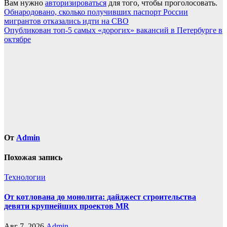
Вам нужно
авторизироваться
для того, чтобы проголосовать.
Навигация
Обнародовано, сколько получивших паспорт России
мигрантов отказались идти на СВО
по
Опубликован топ-5 самых «дорогих» вакансий в Петербурге в
записям
октябре
От
Admin
Похожая запись
Технологии
От котлована до монолита: дайджест строительства
девяти крупнейших проектов MR
Авг 7, 2026
Admin