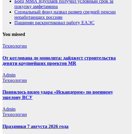
Боец ММА Ядуллаев получил условный срок за
покупку амфетамина
Социальный фонд назвал размер средней пенсии
неработающих россиян
Пашинян раскритиковал работу ЕАЭС
You missed
Технологии
От котлована до монолита: дайджест строительства
девяти крупнейших проектов MR
Admin
Технологии
Появилось видео удара «Искандером» по военному
эшелону ВСУ
Admin
Технологии
Праздники 7 августа 2026 года