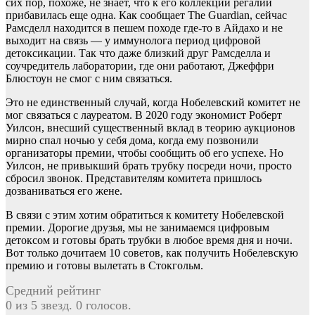
сих пор, похоже, не знает, что к его коллекции регалий
прибавилась еще одна. Как сообщает The Guardian, сейчас
Рамсделл находится в пешем походе где-то в Айдахо и не
выходит на связь — у иммунолога период цифровой
детоксикации. Так что даже близкий друг Рамсделла и
соучредитель лаборатории, где они работают, Джеффри
Блюстоун не смог с ним связаться.
Это не единственный случай, когда Нобелевский комитет не
мог связаться с лауреатом. В 2020 году экономист Роберт
Уилсон, внесший существенный вклад в теорию аукционов
мирно спал ночью у себя дома, когда ему позвонили
организаторы премии, чтобы сообщить об его успехе. Но
Уилсон, не привыкший брать трубку посреди ночи, просто
сбросил звонок. Представителям комитета пришлось
дозваниваться его жене.
В связи с этим хотим обратиться к комитету Нобелевской
премии. Дорогие друзья, мы не занимаемся цифровым
детоксом и готовы брать трубки в любое время дня и ночи.
Вот только дочитаем 10 советов, как получить Нобелевскую
премию и готовы вылетать в Стокгольм.
Средний рейтинг
0 из 5 звезд. 0 голосов.