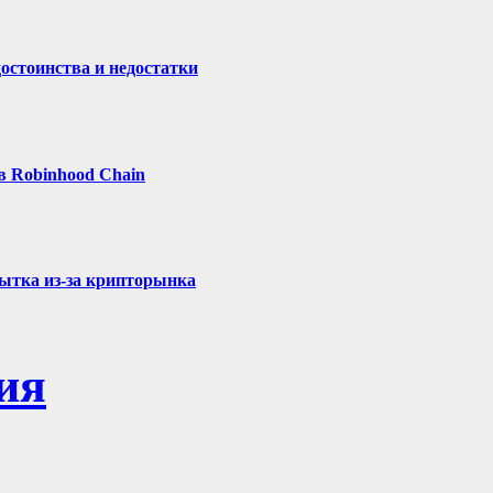
остоинства и недостатки
в Robinhood Chain
бытка из-за крипторынка
ия