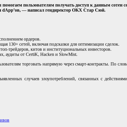
помогаем пользователям получать доступ к данным сотен се
и dApp’ов, — написал гендиректор OKX Стар Сюй.
сполнением ордеров.
ая 130+ сетей, включая подсказки для оптимизации сделок.
топ-трейдеров, китов и институциональных инвесторов.
, аудиты от CertiK, Hacken и SlowMist.
зователям торговать напрямую через смарт-контракты. По сло
явленных случаев злоупотреблений, связанных с действиями 
тивов