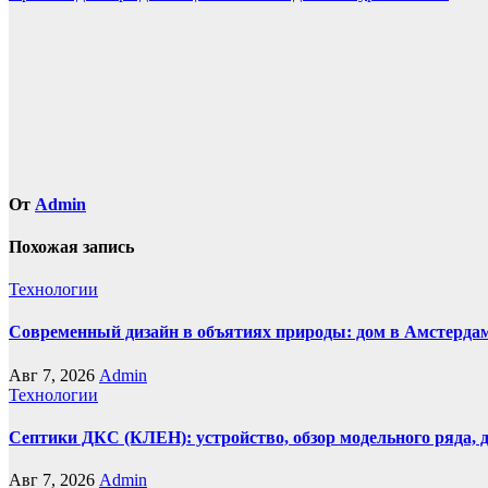
по
записям
От
Admin
Похожая запись
Технологии
Современный дизайн в объятиях природы: дом в Амстерда
Авг 7, 2026
Admin
Технологии
Септики ДКС (КЛЕН): устройство, обзор модельного ряда, д
Авг 7, 2026
Admin