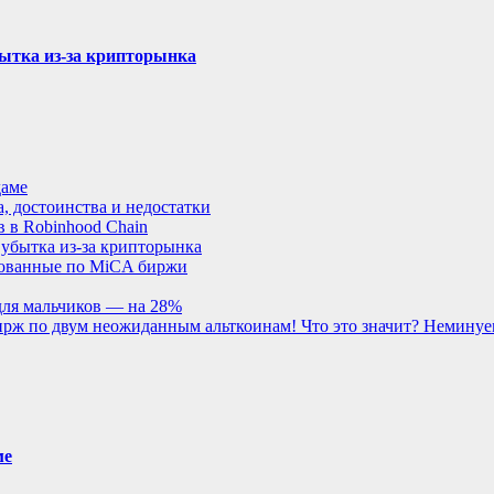
бытка из-за крипторынка
даме
, достоинства и недостатки
 в Robinhood Chain
 убытка из-за крипторынка
рованные по MiCA биржи
для мальчиков — на 28%
 бирж по двум неожиданным альткоинам! Что это значит? Немину
ме