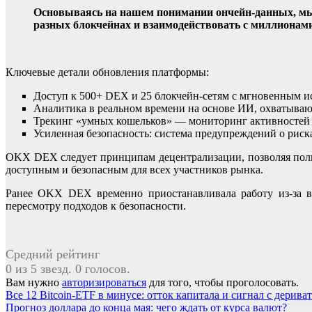
Основываясь на нашем понимании ончейн-данных, мы 
разных блокчейнах и взаимодействовать с миллионам
Ключевые детали обновления платформы:
Доступ к 500+ DEX и 25 блокчейн-сетям с мгновенным и
Аналитика в реальном времени на основе ИИ, охватывающ
Трекинг «умных кошельков» — мониторинг активностей 
Усиленная безопасность: система предупреждений о рисках
OKX DEX следует принципам децентрализации, позволяя поль
доступным и безопасным для всех участников рынка.
Ранее OKX DEX временно приостанавливала работу из-за вы
пересмотру подходов к безопасности.
Средний рейтинг
0 из 5 звезд. 0 голосов.
Вам нужно
авторизироваться
для того, чтобы проголосовать.
Навигация
Все 12 Bitcoin-ETF в минусе: отток капитала и сигнал с дерива
Прогноз доллара до конца мая: чего ждать от курса валют?