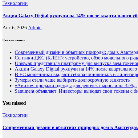
Технологии
Акции Galaxy Digital рухнули на 14% после квартального у
Авг 6, 2026
Admin
Свежие записи
Современный дизайн в объятиях природы: дом в Амстер
Септики ДКС (КЛЕН): устройство, обзор модельного ряда
Uniswap представила платформу для выпуска мем-токенов
Акции Galaxy Digital рухнули на 14% после квартального
В ЕС мошенники выдают себя за чиновников и лицензи
Зумеры стали чаще выбирать долгосрочную занятость
«Авито»: продажи одежды для девочек выросли на 32%, 
Santiment объявляет: Инвесторы выводят свои токены с
You missed
Технологии
Современный дизайн в объятиях природы: дом в Амстерда