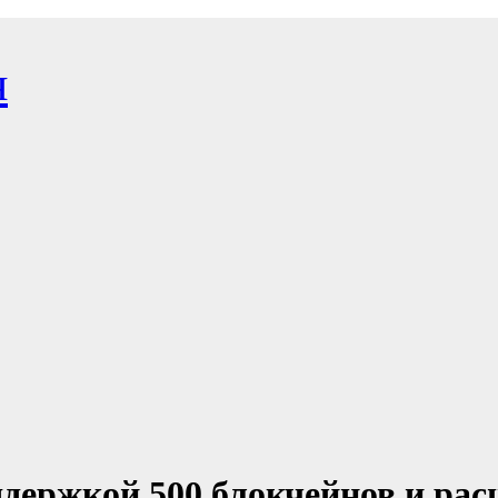
я
держкой 500 блокчейнов и ра