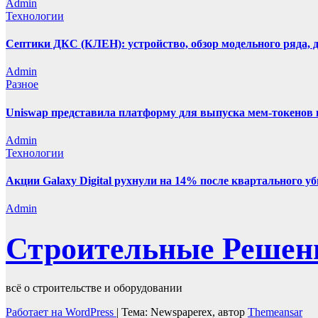
Admin
Технологии
Септики ДКС (КЛЕН): устройство, обзор модельного ряда, д
Admin
Разное
Uniswap представила платформу для выпуска мем-токенов 
Admin
Технологии
Акции Galaxy Digital рухнули на 14% после квартального у
Admin
Строительные Решен
всё о строительстве и оборудовании
Работает на WordPress
|
Тема: Newspaperex, автор
Themeansar