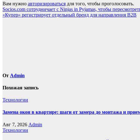
Вам нужно
авторизироваться
для того, чтобы проголосовать.
Навигация
Socios.com сотрудничает с Ninjas in Pyjamas, чтобы пересмотр
«Купер» регистрирует отдельный бренд для направления B2B
по
записям
От
Admin
Похожая запись
Технологии
Замена окон в квартире: шаги от замера до монтажа и прие
Авг 7, 2026
Admin
Технологии