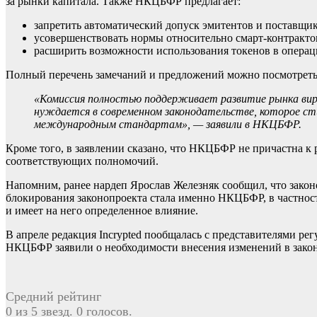
за рынки капитала. Также НКЦБФР предлагает:
запретить автоматический допуск эмитентов и поставщик
усовершенствовать нормы относительно смарт-контрактов
расширить возможности использования токенов в операция
Полный перечень замечаний и предложений можно посмотреть
«Комиссия полностью поддерживает развитие рынка вирт
нуждается в современном законодательстве, которое ст
международным стандартам», — заявили в НКЦБФР.
Кроме того, в заявлении сказано, что НКЦБФР не причастна к
соответствующих полномочий.
Напомним, ранее нардеп Ярослав Железняк сообщил, что закон
блокирования законопроекта стала именно НКЦБФР, в частност
и имеет на него определенное влияние.
В апреле редакция Incrypted пообщалась с представителями ре
НКЦБФР заявили о необходимости внесения изменений в закон
Средний рейтинг
0 из 5 звезд. 0 голосов.