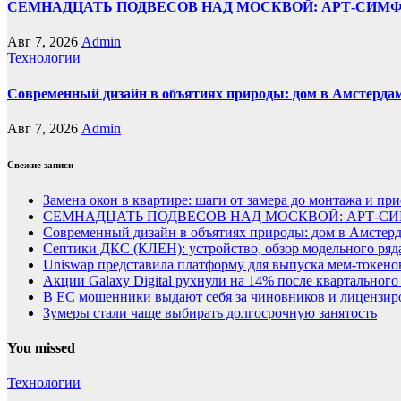
СЕМНАДЦАТЬ ПОДВЕСОВ НАД МОСКВОЙ: АРТ-СИМ
Авг 7, 2026
Admin
Технологии
Современный дизайн в объятиях природы: дом в Амстерда
Авг 7, 2026
Admin
Свежие записи
Замена окон в квартире: шаги от замера до монтажа и пр
СЕМНАДЦАТЬ ПОДВЕСОВ НАД МОСКВОЙ: АРТ-СИ
Современный дизайн в объятиях природы: дом в Амстер
Септики ДКС (КЛЕН): устройство, обзор модельного ряда
Uniswap представила платформу для выпуска мем-токенов
Акции Galaxy Digital рухнули на 14% после квартального
В ЕС мошенники выдают себя за чиновников и лицензи
Зумеры стали чаще выбирать долгосрочную занятость
You missed
Технологии