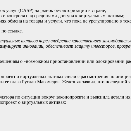
ов услуг (CASP) на рынок без авторизации в стране;
 и контроля над средствами доступа к виртуальным активам;
х обмена на товары и услуги, что пока не урегулировано в текс
 по ссылке.
уальных активов через внедрение качественного законодатель
имулирует инновации, обеспечивает защиту инвесторов, прозр
 решениям о «возможном приостановлении или блокировании рас
опроект о виртуальных активах сняли с рассмотрения по инициа
и ее глава Руслан Магомедов. Железняк заявил, что последний 
гулятора по ситуации вокруг законопроекта и выяснила детали и
опроект о виртуальных активах: