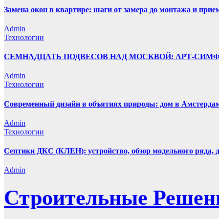
Замена окон в квартире: шаги от замера до монтажа и прие
Admin
Технологии
СЕМНАДЦАТЬ ПОДВЕСОВ НАД МОСКВОЙ: АРТ-СИМ
Admin
Технологии
Современный дизайн в объятиях природы: дом в Амстерда
Admin
Технологии
Септики ДКС (КЛЕН): устройство, обзор модельного ряда, д
Admin
Строительные Решен