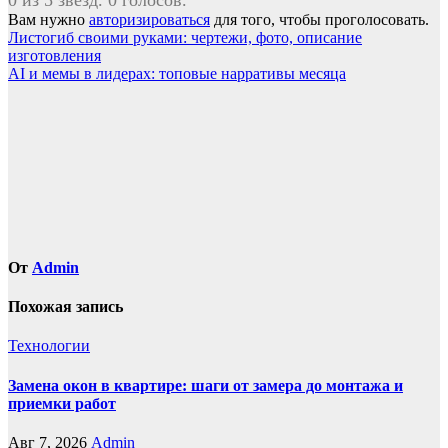
0 из 5 звезд. 0 голосов.
Вам нужно
авторизироваться
для того, чтобы проголосовать.
Навигация
Листогиб своими руками: чертежи, фото, описание
изготовления
по
AI и мемы в лидерах: топовые нарративы месяца
записям
От
Admin
Похожая запись
Технологии
Замена окон в квартире: шаги от замера до монтажа и
приемки работ
Авг 7, 2026
Admin